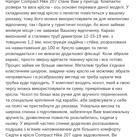
Ranger Compact Hike 207 стане Вам у пригоді. Компактні
розміри та вага крісла - ось основні переваги даної моделі. У
складеному вигляді крісло з легкістю поміститься у вашому
рюкзаку, тому його можна використовувати як для кемпінгово
відпочинку, так і брати у туристичні походи, бо воно займає
мінімум місця і не заважає Вашому відпочинку. Каркас
виконаний зі сталевих труб діаметром 12-15-19 мм, з
товщиною 1,2 мм, конструкція надійна і стійка, розрахована
на навантаження до 100 кг. Крісло швидко та легко
розкладається і не вимагає додаткової фіксації. Коли зібрали
каркас, просто зверху вдягаєте тканину крісла і все готово.
Процес займе не більше хвилини. Металеві трубки з’єднані
еластичним шнуром, завдяки чому крісло не можливо зібрати
неправильно і в розібраному вигляді не треба шукати яка
трубка куди підходить. У комплект входить чохол, який в свою
чергу можна використовувати як сумку, прикріпивши в низ
крісла. Чохол по боках має ручки для зручного перенесення,
та спеціальне кріплення під карабін, аби зафіксувати у себе
на поясі чи пристебнути до рюкзака. Унікальна висока та
широка спинка з підголівником, забезпечує Вам максимальну
зручність, дозволяючи повністю розслабитись, сидячи у
ньому. У верхній частині спинки додатково розташована
подушка з м’яким наповнювачем для більшого комфорту.
Сидіти в кріслі Compact Hike 207 одне задоволення, Ви