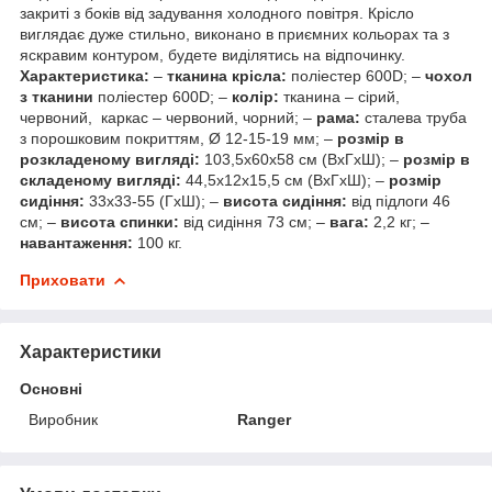
закриті з боків від задування холодного повітря. Крісло
виглядає дуже стильно, виконано в приємних кольорах та з
яскравим контуром, будете виділятись на відпочинку.
Характеристика:
–
тканина крісла:
поліестер 600D; –
чохол
з тканини
поліестер 600D; –
колір:
тканина – сірий,
червоний, каркас – червоний, чорний; –
рама:
сталева труба
з порошковим покриттям, Ø 12-15-19 мм; –
розмір в
розкладеному вигляді:
103,5х60х58 см (ВхГхШ); –
розмір в
складеному вигляді:
44,5х12х15,5 см (ВхГхШ); –
розмір
сидіння:
33х33-55 (ГхШ); –
висота сидіння:
від підлоги 46
см; –
висота спинки:
від сидіння 73 см; –
вага:
2,2 кг; –
навантаження:
100 кг.
Приховати
Характеристики
Основні
Виробник
Ranger