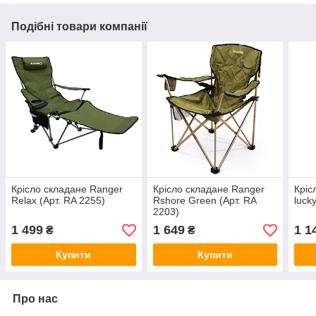
Подібні товари компанії
Крісло складане Ranger
Крісло складане Ranger
Кріс
Relax (Арт. RA 2255)
Rshore Green (Арт. RA
luck
2203)
1 499
1 649
1 1
₴
₴
Купити
Купити
Про нас