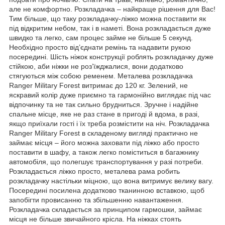
але не комфортно. Розкладачка – найкраще рішення для Вас!
Тим більше, що таку розкладачку-ліжко можна поставити як
під відкритим небом, так і в наметі. Вона розкладається дуже
швидко та легко, сам процес займе не більше 5 секунд.
Необхідно просто від’єднати ремінь та надавити рукою
посередині. Шість ніжок конструкції роблять розкладачку дуже
стійкою, аби ніжки не роз’їжджалися, вони додатково
стягуються між собою ременем. Металева розкладачка
Ranger Military Forest витримає до 120 кг. Зелений, не
яскравий колір дуже приємно та гармонійно виглядає під час
відпочинку та не так сильно брудниться. Зручне і надійне
спальне місце, яке не раз стане в пригоді й вдома, в разі,
якщо приїхали гості і їх треба розмістити на ніч. Розкладачка
Ranger Military Forest в складеному вигляді практично не
займає місця – його можна заховати під ліжко або просто
поставити в шафу, а також легко поміститься в багажнику
автомобіля, що полегшує транспортування у разі потреби.
Розкладається ліжко просто, металева рама робить
розкладачку настільки міцною, що вона витримує велику вагу.
Посередині посилена додатково тканинною вставкою, щоб
запобігти провисанню та збільшенню навантаження.
Розкладачка складається за принципом гармошки, займає
місця не більше звичайного крісла. На ніжках стоять