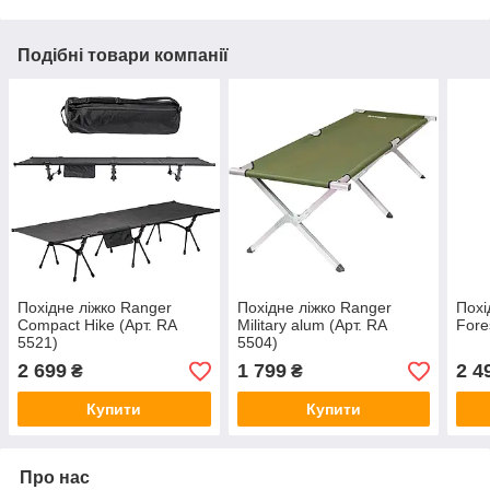
Подібні товари компанії
Похідне ліжко Ranger
Похідне ліжко Ranger
Похі
Compact Hike (Арт. RA
Military alum (Арт. RA
Fore
5521)
5504)
2 699
1 799
2 4
₴
₴
Купити
Купити
Про нас