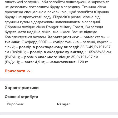
пластикові заглушки, аби запобігти пошкодженню каркаса та
не дозволити потрапляти бруду в середину. Тканина ліжка
просочена спеціальною речовиною, щоб запобігти в’їданню
бруду і не пропускати воду. Підголів’я розташоване під
зручним кутом з додатковим наповнювачем в середині.
Обравши похідне ліжко Ranger Military Forest, Ви завжди
будете мати надійне ліжко, яке ніколи Вас не підведе.
Комплектується чохлом.
Характеристики:
–
рама:
сталь; –
тканина:
Оксфорд 600D; –
колір:
тканина – зелена, каркас –
сірий; –
розмір в розкладеному вигляді:
35,5-49,5х191х67
см (ВхДхШ); –
розмір в складеному вигляді:
105х23х23 см
(ВхГхШ); –
розмір спального місця:
35,5х191х67 см
(ВхДхШ); –
вага:
4,9 кг; –
навантаження:
120 кг.
Приховати
Характеристики
Основні атрибути
Виробник
Ranger