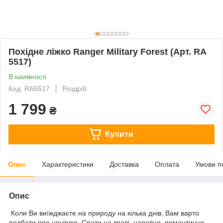
Похідне ліжко Ranger Military Forest (Арт. RA
5517)
В наявності
Код: RA5517
Роздріб
1 799
₴
Купити
Опис
Характеристики
Доставка
Оплата
Умови п
Опис
Коли Ви виїжджаєте на природу на кілька днів, Вам варто
подбати про ночівлю. Спати на траві, напевно, романтично,