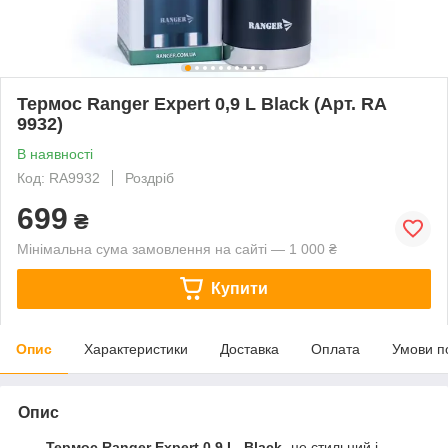
Термос Ranger Expert 0,9 L Black (Арт. RA
9932)
В наявності
Код: RA9932
Роздріб
699
₴
Мінімальна сума замовлення на сайті — 1 000 ₴
Купити
Опис
Характеристики
Доставка
Оплата
Умови п
Опис
Термос Ranger Expert 0,9 L
Black
- це стильний і