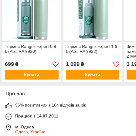
Термос Ranger Expert 0,9
Термос Ranger Expert 1.6
Зимо
L (Арт. RA 9920)
L (Арт. RA 9922)
нам
2 MA
699
1 099
3 1
₴
₴
Купити
Купити
Про нас
96% позитивних з 164 відгуків за рік
Працює з 14.07.2011
м. Одеса
Одеса, Україна