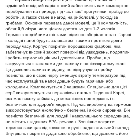
відмінний похідний варіант який забезпечить вам комфортне
перебування на природі, під час пішої прогулянки, проїзді до
роботи, а також стане в нагоді на риболовлі, у поході за
грибами. Основна перевага даної моделі, це її компактність,
обсяг
0,9 літра
, чого цілком достатньо для 1-2 чоловік.
Термос з подвійними стінками, відмінно зберігає тепло. Гарячі
і холодні напої будуть залишатися такими протягом довго
періоду часу. Корпус покритий порошковою фарбою, яка
забезпечує високий захист поверхні від ушкоджень, подряпин
і робить термос міцнішим і довговічним. Пробка, що
закручується з каналами для наливу в напівзакритому стані.
Це дозволяє наливати рідину, не відкручуючи пробку
повністю, що в свою чергу зменшує втрату температури під
час експлуатації та напої довше будуть гарячими або
холодними. Комплектується 2 чашками. Спеціально для цієї
серії використовується нержавіюча сталь з Південної Кореї,
яка має високу стійкість до механічних пошкоджень і є
безпечною для здоров'я людей. Під час виробництва термосів
використовується екологічно - безпечна і якісна сировина. Він
повністю безпечний для людей і навколишнього середовища,
не містить шкідливих BPA- речовин. Зовнішнє покриття
термоса захищає від ковзання в руці і надає стильний вигляд.
Внутрішнє покриття додатково оброблено, що дозволяє його