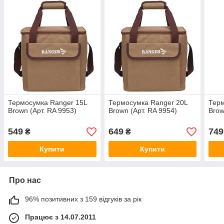
Термосумка Ranger 15L
Термосумка Ranger 20L
Терм
Brown (Арт. RA 9953)
Brown (Арт. RA 9954)
Brow
549
649
749
₴
₴
Купити
Купити
Про нас
96% позитивних з 159 відгуків за рік
Працює з 14.07.2011