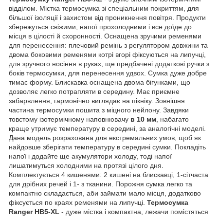
відділом. Містка термосумка зі спеціальним покриттям, для
більшої ізоляції і захистом від проникнення повітря. Продукти
збережуться свіжими, напої прохолодними і все доїде до
місця в цілості й схоронності. Оснащена зручими ременями
для перенесення: плечовий ремінь з регулятором довжини та
двома боковими ременями котрі вгорі фіксуються на липучці,
для зручного носіння в руках, ще предбачені додаткові ручки з
боків термосумки, для перенесення удвох. Сумка дуже добре
тимає форму. Блискавка оснащена двома бігунками, що
дозволяє легко потрапляти в середину. Має приємне
забарвлення, гармонічно виглядає на пікніку. Зовнішня
частина термосумки пошита з міцного нейлону. Завдяки
товстому ізотермічному наповнювачу
в 10 мм
, набагато
краще утримує температуру в середині, за аналогічні моделі.
Дана модель розрахована для екстремальних умов, щоб як
найдовше зберігати температуру в середині сумки. Покладіть
напої і додайте ще акумулятори холоду, тоді напої
лишатимуться холодними на протязі цілого дня.
Комплектується 4 кишенями: 2 кишені на блискавці, 1-сітчаста
для дрібних речей і 1- з тканини. Порожня сумка легко та
компактно складається, аби займати мало місця, додатково
фіксується по краях ременями на липучці.
Термосумка
Ranger HB5-XL
- дуже містка і компактна, лежачи помістяться