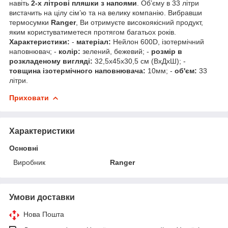
навіть
2-х літрові пляшки з напоями
. Об’єму в 33 літри
вистачить на цілу сім’ю та на велику компанію. Вибравши
термосумки
Ranger
, Ви отримуєте високоякісний продукт,
яким користуватиметеся протягом багатьох років.
Характеристики:
-
матеріал:
Нейлон 600D, ізотермічний
наповнювач; -
колір:
зелений, бежевий; -
розмір в
розкладеному вигляді:
32,5х45х30,5 см (ВхДхШ); -
товщина ізотермічного наповнювача:
10мм; -
об'єм:
33
літри.
Приховати
Характеристики
Основні
Виробник
Ranger
Умови доставки
Нова Пошта