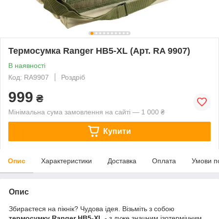
Термосумка Ranger HB5-XL (Арт. RA 9907)
В наявності
Код: RA9907
Роздріб
999
₴
Мінімальна сума замовлення на сайті — 1 000 ₴
Купити
Опис
Характеристики
Доставка
Оплата
Умови п
Опис
Збираєтеся на пікнік? Чудова ідея. Візьміть з собою
термосумку Ranger HB5-XL
- з дуже значним ізотермічним