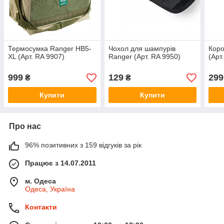
Термосумка Ranger HB5-
Чохол для шампурів
Коро
XL (Арт. RA 9907)
Ranger (Арт. RA 9950)
(Арт
999
129
299
₴
₴
Купити
Купити
Про нас
96% позитивних з 159 відгуків за рік
Працює з 14.07.2011
м. Одеса
Одеса, Україна
Контакти