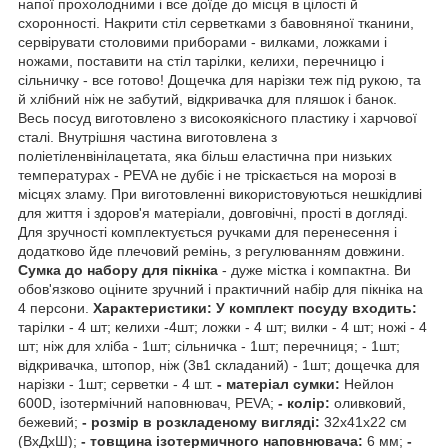
напої прохолодними і все доїде до місця в цілості й
схоронності. Накрити стіл серветками з бавовняної тканини,
сервірувати столовими приборами - вилками, ложками і
ножами, поставити на стіл тарілки, келихи, перечницю і
сільничку - все готово! Дощечка для нарізки теж під рукою, та
й хлібний ніж не забутий, відкривачка для пляшок і банок.
Весь посуд виготовлено з високоякісного пластику і харчової
сталі. Внутрішня частина виготовлена з
поліетіленвінілацетата, яка більш еластична при низьких
температурах - PEVA не дубіє і не тріскається на морозі в
місцях зламу. При виготовленні використовуються нешкідливі
для життя і здоров'я матеріали, довговічні, прості в догляді.
Для зручності комплектується ручками для перенесення і
додатково йде плечовий ремінь, з регулюванням довжини.
Сумка до набору для пікніка
- дуже містка і компактна. Ви
обов'язково оціните зручний і практичний набір для пікніка на
4 персони.
Характеристики:
У комплект посуду входить:
тарілки - 4 шт; келихи -4шт; ложки - 4 шт; вилки - 4 шт; ножі - 4
шт; ніж для хліба - 1шт; сільничка - 1шт; перечниця; - 1шт;
відкривачка, штопор, ніж (3в1 складаний) - 1шт; дощечка для
нарізки - 1шт; серветки - 4 шт.
- матеріал сумки:
Нейлон
600D, ізотермічний наповнювач, PEVA;
- колір:
оливковий,
бежевий;
- розмір в розкладеному вигляді:
32х41х22 см
(ВхДхШ);
- товщина ізотермичного наповнювача:
6 мм;
-