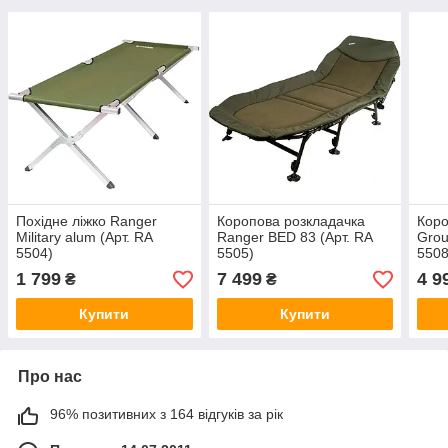
Похідне ліжко Ranger
Коропова розкладачка
Коро
Military alum (Арт. RA
Ranger BED 83 (Арт. RA
Grou
5504)
5505)
5508
1 799
7 499
4 9
₴
₴
Купити
Купити
Про нас
96% позитивних з 164 відгуків за рік