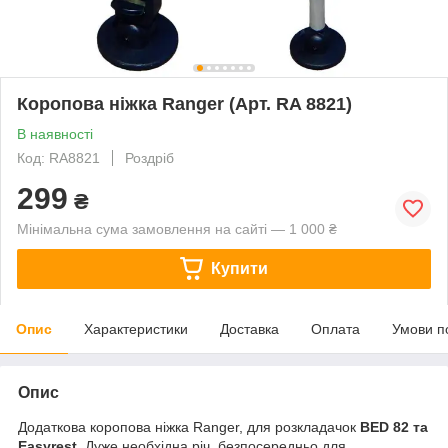
Коропова ніжка Ranger (Арт. RA 8821)
В наявності
Код: RA8821
Роздріб
299
₴
Мінімальна сума замовлення на сайті — 1 000 ₴
Купити
Опис
Характеристики
Доставка
Оплата
Умови п
Опис
Додаткова коропова ніжка Ranger, для розкладачок
BED 82 та
Easyrest.
Дуже необхідна річ, безпосередньо для