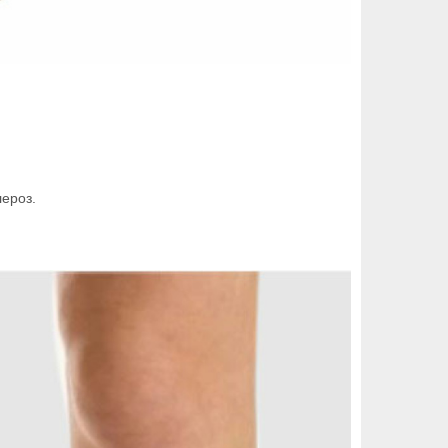
лероз.