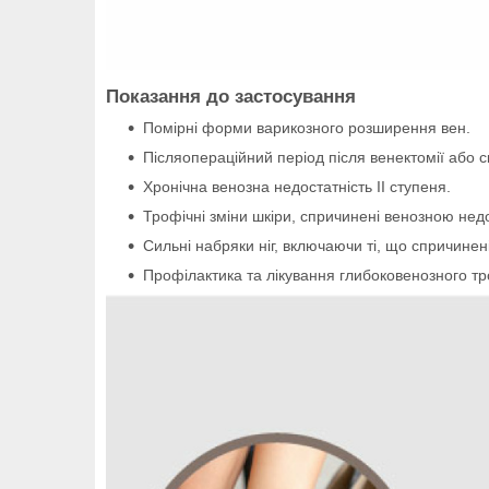
Показання до застосування
Помірні форми варикозного розширення вен.
Післяопераційний період після венектомії або с
Хронічна венозна недостатність II ступеня.
Трофічні зміни шкіри, спричинені венозною нед
Сильні набряки ніг, включаючи ті, що спричинені
Профілактика та лікування глибоковенозного тро