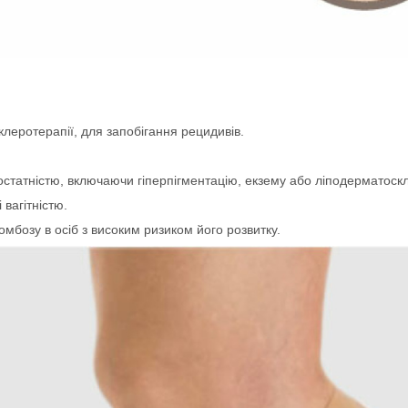
клеротерапії, для запобігання рецидивів.
остатністю, включаючи гіперпігментацію, екзему або ліподерматоск
 вагітністю.
мбозу в осіб з високим ризиком його розвитку.