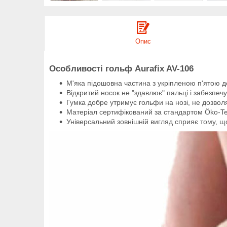
Опис
Особливості гольф Aurafix AV-106
М'яка підошовна частина з укріпленою п'ятою д
Відкритий носок не "здавлює" пальці і забезпеч
Гумка добре утримує гольфи на нозі, не дозволяю
Матеріал сертифікований за стандартом Öko-Tex 
Універсальний зовнішній вигляд сприяє тому, що