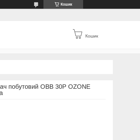
Кошик
Кошик
вач побутовий OBB 30P OZONE
a