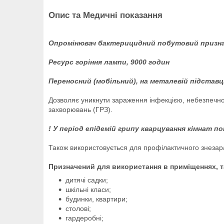
Опис та Медичні показання
Опромінювач бактерицидний побутовий признач
Ресурс горіння лампи, 9000 годин
Переносний (мобільний), на металевій підставці
Дозволяє уникнути зараження інфекцією, небезпечної 
захворювань (ГРЗ).
! У період епідемій грипу кварцування кімнат 
Також використовується для профілактичного знезара
Призначений для використання в приміщеннях, т
дитячі садки;
шкільні класи;
будинки, квартири;
столові;
гардеробні;