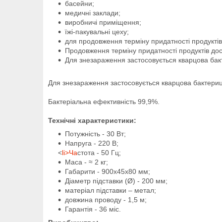
басейни;
медичні заклади;
виробничі приміщення;
їжі-пакувальні цеху;
для продовження терміну придатності продуктів
Продовження терміну придатності продуктів досяг
Для знезараження застосовується кварцова бак
Для знезараження застосовується кварцова бактериц
Бактеріальна ефективність 99,9%.
Технічні характеристики:
Потужність - 30 Вт;
Напруга - 220 В;
<
li>Ча
стота - 50 Гц;
Маса - ≈ 2 кг;
Габарити - 900х45х80 мм;
Діаметр підставки (Ø) - 200 мм;
матеріал підставки – метал;
довжина проводу - 1,5 м;
Гарантія - 36 міс.