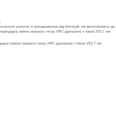
;
ається шляхом їх знезараження від бактерій, які виготовляють до гни
терицидна лампа низького тиску УФС-діапазону з піком 253,7 нм.
идна лампа низького тиску УФС-діапазону з піком 253,7 нм.