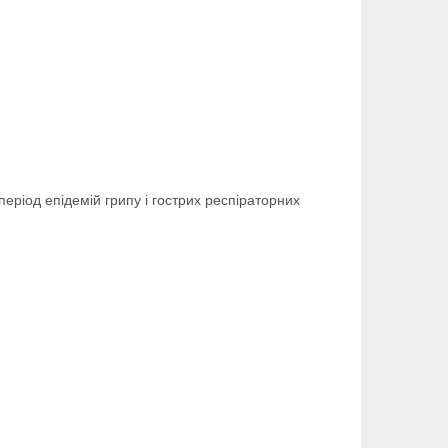
еріод епідемій грипу і гострих респіраторних