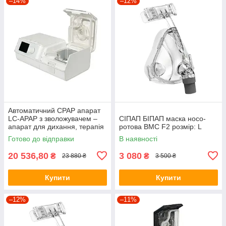
–14%
–12%
Автоматичний CPAP апарат
LC-APAP з зволожувачем –
СІПАП БІПАП маска носо-
апарат для дихання, терапія
ротова BMC F2 розмір: L
апное та хропіння
Готово до відправки
В наявності
20 536,80
3 080
₴
₴
23 880 ₴
3 500 ₴
Купити
Купити
–12%
–11%