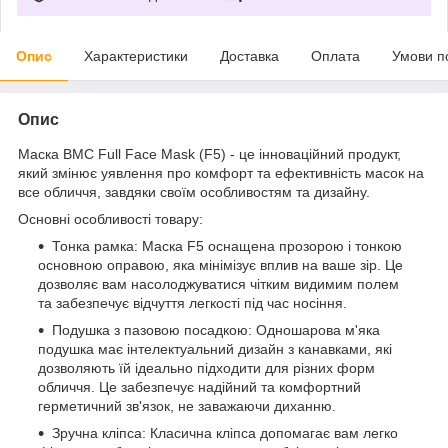
Опис
Характеристики
Доставка
Оплата
Умови п
Опис
Маска BMC Full Face Mask (F5) - це інноваційний продукт,
який змінює уявлення про комфорт та ефективність масок на
все обличчя, завдяки своїм особливостям та дизайну.
Основні особливості товару:
Тонка рамка: Маска F5 оснащена прозорою і тонкою
основною оправою, яка мінімізує вплив на ваше зір. Це
дозволяє вам насолоджуватися чітким видимим полем
та забезпечує відчуття легкості під час носіння.
Подушка з пазовою посадкою: Одношарова м'яка
подушка має інтелектуальний дизайн з канавками, які
дозволяють їй ідеально підходити для різних форм
обличчя. Це забезпечує надійний та комфортний
герметичний зв'язок, не заважаючи диханню.
Зручна кліпса: Класична кліпса допомагає вам легко