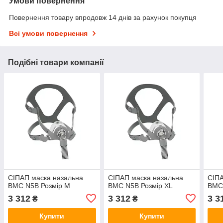
Умови повернення
Повернення товару впродовж 14 днів за рахунок покупця
Всі умови повернення
Подібні товари компанії
СІПАП маска назальна
СІПАП маска назальна
СІПА
BMC N5B Розмір M
BMC N5B Розмір XL
BMC 
3 312
3 312
3 3
₴
₴
Купити
Купити