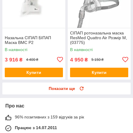
СІПАП ротоназальна маска
Назальна СІПАП БІПАП
ResMed Quattro Air Розмір M,
Маска BMC P2
(03775)
В наявності
В наявності
3 916
4 950
₴
₴
4 400 ₴
5 150 ₴
Купити
Купити
Показати ще
Про нас
96% позитивних з 159 відгуків за рік
Працює з 14.07.2011