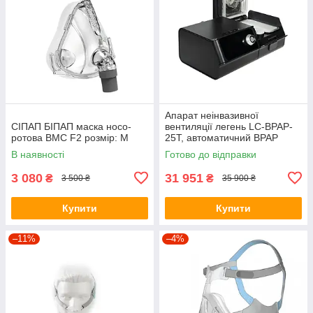
Апарат неінвазивної
СІПАП БІПАП маска носо-
вентиляції легень LC-BPAP-
ротова BMC F2 розмір: M
25T, автоматичний BPAP
апарат для дихальної
В наявності
Готово до відправки
підтримки з режимом S/T
3 080
31 951
₴
₴
3 500 ₴
35 900 ₴
Купити
Купити
–11%
–4%