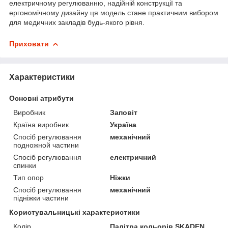
електричному регулюванню, надійній конструкції та
ергономічному дизайну ця модель стане практичним вибором
для медичних закладів будь-якого рівня.
Приховати
Характеристики
Основні атрибути
Виробник
Заповіт
Країна виробник
Україна
Спосіб регулювання
механічний
подножной частини
Спосіб регулювання
електричний
спинки
Тип опор
Ніжки
Спосіб регулювання
механічний
підніжки частини
Користувальницькі характеристики
Колір
Палітра кольорів SKADEN