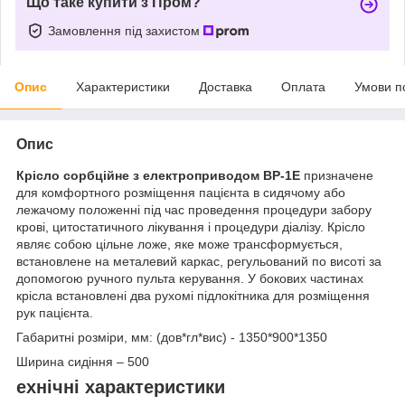
Що таке купити з Пром?
Замовлення під захистом
Опис
Характеристики
Доставка
Оплата
Умови п
Опис
Крісло сорбційне з електроприводом ВР-1Е
призначене
для комфортного розміщення пацієнта в сидячому або
лежачому положенні під час проведення процедури забору
крові, цитостатичного лікування і процедури діалізу. Крісло
являє собою цільне ложе, яке може трансформується,
встановлене на металевий каркас, регульований по висоті за
допомогою ручного пульта керування. У бокових частинах
крісла встановлені два рухомі підлокітника для розміщення
рук пацієнта.
Габаритні розміри, мм: (дов*гл*вис) - 1350*900*1350
Ширина сидіння – 500
ехнічні характеристики