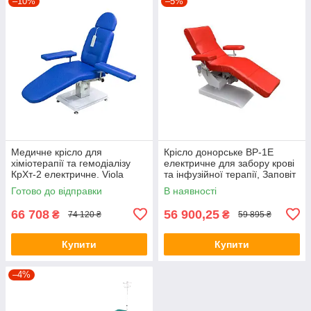
–10%
–5%
Медичне крісло для
Крісло донорське ВР-1Е
хіміотерапії та гемодіалізу
електричне для забору крові
КрХт-2 електричне. Viola
та інфузійної терапії, Заповіт
Готово до відправки
В наявності
66 708
56 900,25
₴
₴
74 120 ₴
59 895 ₴
Купити
Купити
–4%