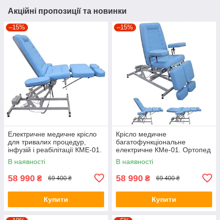
Акційні пропозиції та новинки
–15%
–15%
Електричне медичне крісло
Крісло медичне
для тривалих процедур,
багатофункціональне
інфузій і реабілітації КМЕ-01.
електричне КМе-01. Ортопед
Ортопед
В наявності
В наявності
58 990
58 990
₴
₴
69 400 ₴
69 400 ₴
Купити
Купити