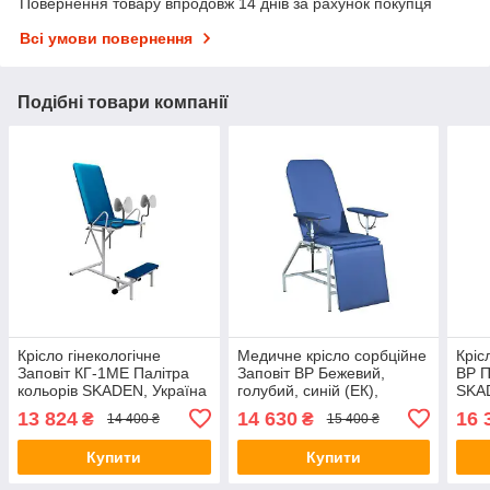
Повернення товару впродовж 14 днів за рахунок покупця
Всі умови повернення
Подібні товари компанії
Крісло гінекологічне
Медичне крісло сорбційне
Кріс
Заповіт КГ-1МЕ Палітра
Заповіт ВР Бежевий,
ВР П
кольорів SKADEN, Україна
голубий, синій (ЕК),
SKAD
Україна
13 824
14 630
16 
₴
₴
14 400 ₴
15 400 ₴
Купити
Купити