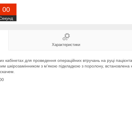
0
0
Секунд
Характеристики
них кабінетах для проведення операційних втручань на руці пацієнта
им шкірозамінником з м'якою підкладкою з поролону, встановлена н
искачем.
00