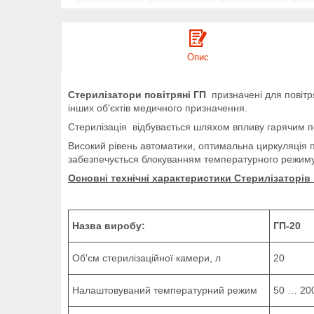
Опис
Стерилізатори повітряні ГП
призначені для повітря
інших об'єктів медичного призначення.
Стерилізація відбувається шляхом впливу гарячим п
Високий рівень автоматики, оптимальна циркуляція пов
забезпечується блокуванням температурного режиму
Основні технічні характеристики Стерилізаторів
Назва виробу:
ГП-20
Об′єм стерилізаційної камери, л
20
Налаштовуваний температурний режим
50 … 200