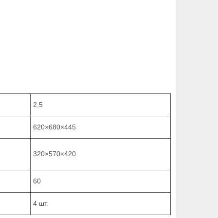
2,5
620×680×445
320×570×420
60
4 шт.