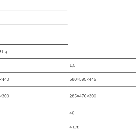
0 Гц
1,5
×440
580×595×445
×300
285×470×300
40
4 шт.