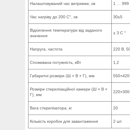
Налаштовуваний час витримки, хв
1 … 999
Час нагріву до 200 С°, хв
30±5
Відхилення температури від заданого
± 3 С °
значення
Напруга, частота
220 В, 5
Споживана потужність, кВт
1,2
Габаритні розміри (Ш × В × Г), мм
550×420
Розміри стерилізаційної камери (Ш × В ×
220×300
Г), мм
Вага стерилізатора, кг
20
Кількість коробок для завантаження
2 шт.