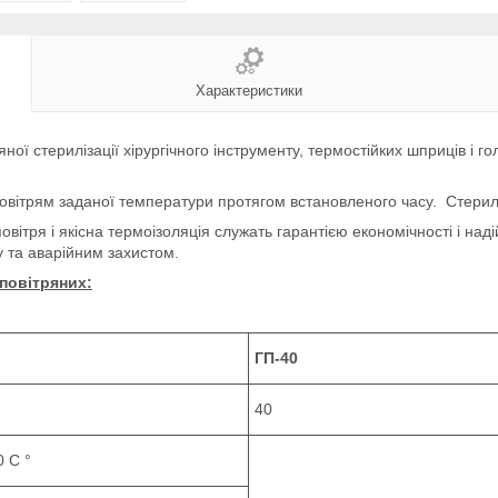
Характеристики
ної стерилізації хірургічного інструменту, термостійких шприців і гол
овітрям заданої температури протягом встановленого часу. Стерил
ітря і якісна термоізоляція служать гарантією економічності і наді
 та аварійним захистом.
 повітряних:
ГП-40
40
 С °