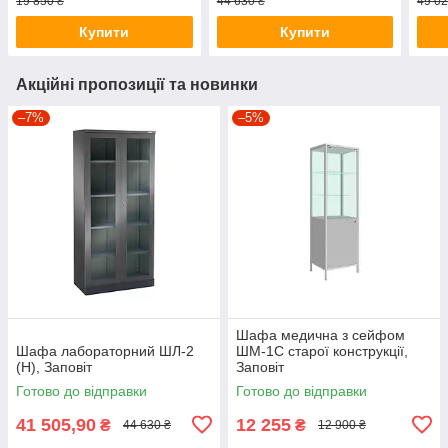
19 850 ₴
44 630 ₴
49 02
Купити
Купити
Акційні пропозиції та новинки
–7%
–5%
Шафа медична з сейфом
Шафа лабораторний ШЛ-2
ШМ-1С старої конструкції,
(Н), Заповіт
Заповіт
Готово до відправки
Готово до відправки
41 505,90
12 255
₴
₴
44 630 ₴
12 900 ₴