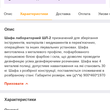
Опис
Характеристики
Доставка
Оплата
Умови 
Опис
Шафа лабораторний ШЛ-2
призначений для зберігання
інструментів, матеріалів і медикаментів в перев'язочних,
операційних та інших лікувальних установах. Шафа
виготовлена з металевого профілю, пофарбованого
порошковою білою фарбою і скла, що дозволяє проводити
дезінфекцію усіма дезінфікуючими розчинами. Шафа має 4
металеві полиці, допустиме навантаження на які становить 30
кг. Шафа з розбірної конструкції, поставляється споживачеві в
розібраному стані. Габаритні розміри, мм (д*г*в) 900*460*1970
Приховати
Характеристики
Основні