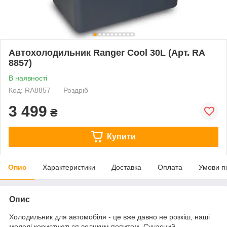
Автохолодильник Ranger Cool 30L (Арт. RA
8857)
В наявності
Код: RA8857
Роздріб
3 499
₴
Купити
Опис
Характеристики
Доставка
Оплата
Умови п
Опис
Холодильник для автомобіля - це вже давно не розкіш, наші
моделі користуються великим попитом. Сучасний