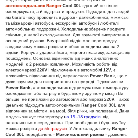
автохолодильник
Ranger
Cool 30L
здатний не тільки
охолоджувати, а й підігрівати продукти. Підходить для людей,
які багато часу проводять в дорозі - далекобійники, міжміські
та міжнародні автобуси, екскурсійні автобуси і любителі
автомобільних подорожей. Холодильник збереже продукти
свіжими, а напої охолодженими. Для зручності використання
оснащений ручкою. Внутрішній відділ має перегородку,
завдяки чому можна розділити обсяг холодильника на 2
відсіки. Корпус з ударостійкого, міцного пластику, захищає від
пошкоджень. Основна відмінність від інших аналогічних
моделей, є 2 режими живлення. Можливість роботи від
електромережі
220V
і підключення в автомобілі
12V
, є
можливість підключення від переносного
Power Bank,
що є
дуже зручним для використання на природі. Підключивши
Power Bank,
автохолодильник підтримуватиме температуру
охолодження або нагріву в будь якому зручному місці і Ви
більше не прив'язані до автомобіля або мережі 220
V
. Також
ідеально підходить автохолодильник
Ranger Cool 30L
для
відпочинку за містом, на морі, біля річки, на полюванні. Дана
модель знижує температуру
на 15 -18 градусів
, від
навколишнього середовища. При необхідності будь-яку їжу
можна розігріти
до 55 градусів
. У Автохолодильнику
Ranger
Cool 30L
передбачені:
- Максимальний режим
- дозволяє