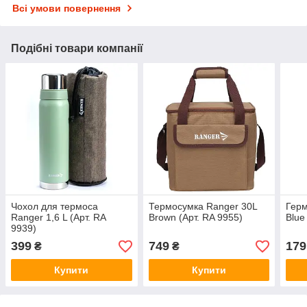
Всі умови повернення
Подібні товари компанії
Чохол для термоса
Термосумка Ranger 30L
Герм
Ranger 1,6 L (Арт. RA
Brown (Арт. RA 9955)
Blue
9939)
399
749
179
₴
₴
Купити
Купити