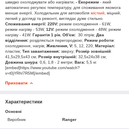
швидко охолоджувати або нагрівати;
- Екорежим
- який
автоматично регулює температуру, для споживання якомога
менше енергії. Холодильник для автомобіля
місткий
, міцний,
легкий у догляді та ремонті, виглядає дуже стильно.
Споживання енергії:
220V:
режим охолодження - 61W,
режим нагріву - 53W,
12V:
режим охолодження - 48W, режим
нагріву - 41W.
Гарантія 1 рік.
Об'єм:
30 літрів;
Два
відділення:
розділяється перегородкою;
Режим роботи
:
охолодження, нагрів;
Живлення, V:
5, 12, 220;
Матеріал:
пластик;
Тип завантаження:
зверху;
Розмір зовнішній
:
41,5x29,5x43 см;
Розмір внутрішній:
32,5x24x38 см;
Довжина шнура
: 0,6, 1,8 - 2 метри;
Вага:
5,5 кг.
[embed]https://www.youtube.com/watch?
v=t0jYRhI7R5M[/embed]
Приховати
Характеристики
Основні
Виробник
Ranger