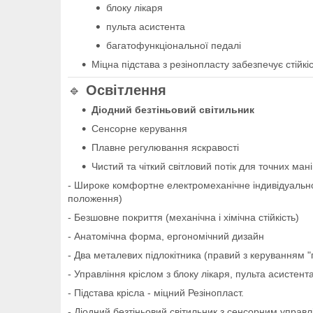
блоку лікаря
пульта асистента
багатофункціональної педалі
Міцна підстава з резінопласту забезпечує стійкіс
🔹
Освітлення
Діодний безтіньовий світильник
Сенсорне керування
Плавне регулювання яскравості
Чистий та чіткий світловий потік для точних ман
- Широке комфортне електромеханічне індивідуальн
положення)
- Безшовне покриття (механічна і хімічна стійкість)
- Анатомічна форма, ергономічний дизайн
- Два металевих підлокітника (правий з керуванням "п
- Управління кріслом з блоку лікаря, пульта асистент
- Підстава крісла - міцний Резінопласт.
- Діодний безтіньовий світильник з сенсорним управ