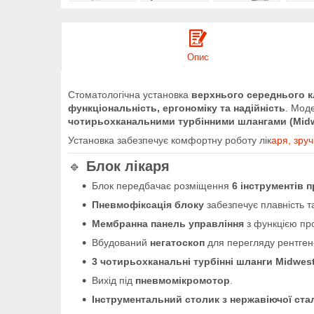
Опис
Стоматологічна установка
верхнього середнього к
функціональність, ергономіку та надійність
. Мод
чотирьохканальними турбінними шлангами (Mid
Установка забезпечує комфортну роботу лік
аря, зру
🔹
Блок лікаря
Блок передбачає розміщення
6 інструментів 
Пневмофіксація блоку
забезпечує плавність т
Мембранна панель управління
з функцією пр
Вбудований
негатоскоп
для перегляду рентген-
3 чотирьохканальні турбінні шланги Midwes
Вихід під
пневмомікромотор
.
Інструментальний столик з нержавіючої ста