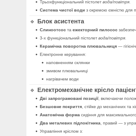
Трьохфункціональний пістолет
вода/повітря
.
Система чистої води
з окремою ємністю для пі
🔹
Блок асистента
Слиноотсос
та
ежекторний пилосос
забезпеч
3-х функціональний пістолет
вода/повітря
.
Керамічна поворотна плювальниця
— гігієні
Електронне керування:
наповненням склянки
змивом плювальниці
нагрівачем води
🔹
Електромеханічне крісло пацієн
Дві запрограмовані позиції
, включаючи полож
Безшовне покриття
, стійке до механічних та х
Анатомічна форма
сидіння для максимального
Два металевих підлокітника
, правий — з упра
Управління кріслом з: