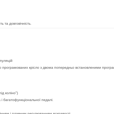
ть та довговічність.
іпуляцій
о програмованих крісло з двома попередньо встановленими прогр
ід коліно")
а і багатофункціональної педалі.
лінням і плавним регулюванням яскравості.