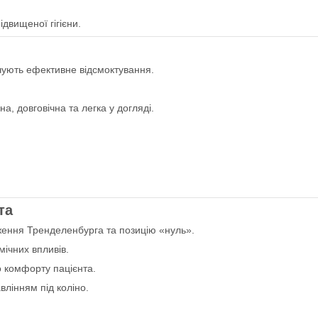
двищеної гігієни.
ують ефективне відсмоктування.
чна, довговічна та легка у догляді.
та
ення Тренделенбурга та позицію «нуль».
імічних впливів.
 комфорту пацієнта.
влінням під коліно.