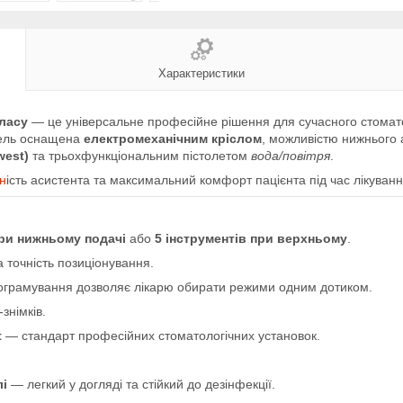
Характеристики
ласу
— це універсальне професійне рішення для сучасного стомато
ель оснащена
електромеханічним кріслом
, можливістю нижнього 
west)
та трьохфункціональним пістолетом
вода/повітря
.
чн
ість асистента та максимальний комфорт пацієнта під час лікуванн
при нижньому подачі
або
5 інструментів при верхньому
.
а точність позиціонування.
ограмування дозволяє лікарю обирати режими одним дотиком.
знімків.
t
— стандарт професійних стоматологічних установок.
лі
— легкий у догляді та стійкий до дезінфекції.