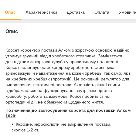
Опис
Характеристики
Доставка
Оплата
Умови п
Опис
Корсет корсектор постави Алком з жорсткою основою надійно
утримує грудний відділ хребетного стовпчика. Заміняється
для підтримки каркаса тулуба у правильному положенні.
Корсет полегшує остеохондрозу хребетного стовпчика,
зрівноважуючи навантаження на кожен хребець, так само, як і
на хребетних хребцях (протрузії). Це основний регулятор для
виправлення кістотичної постави. Активність рівної спини
відображається на функціонуванні внутрішніх органів:
кровообігу, роботи та взаємодії. Корсет робить стійкі
ортопедичні дії, не обмежуючи щоденного життя.
Позначення до застосування корсета для поставки Алком
1020:
Кіфозне, кіфосколіотичне викривлення постави,
сколіоз 1-2 ст.