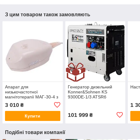
З цим товаром також замовляють
Апарат для
Генератор дизельний
Наст
низькочастотної
Konner&Sohnen KS
магнітотерапії МАГ-30-4 з
9300DE-1/3 ATSRб
таймером
Німеччина
3 010
1 3
₴
101 999
₴
Купити
Подібні товари компанії