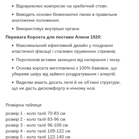
Відокремлює компресію на хребетний стовп.
Виводить основні біомеханічні ланки в правильне
анатомічне положення;
Використовує внутрішні органи.
Перевага Корсета для постави Алком 1020:
Максимальний ефективний дизайн у поєднанні
еластичної фіксації і сталевих пружинних стрижнів;
Поролонові вставки захищені від натирання і тиску.
Основа корсета виготовлена з 100% бавовни, що
убереже шкіру від зайвого роздратування і алергій;
Виделки мають досить легкі й не об’ємні структури,
що не дасть дискомфорту в нічному нозі.
Розмірна таблиця
розмір 1 - коло талії 70-83 см
розмір 2 - коло талії 83-96 см
розмір 3 - коло талії 96-109 см
розмір 4 - коло талії 109-122 см
розмір 5 - коло талії 122-140 см