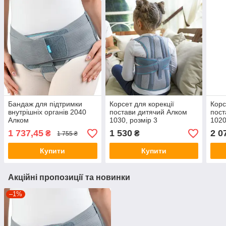
Бандаж для підтримки
Корсет для корекції
Корс
внутрішніх органів 2040
постави дитячий Алком
пост
Алком
1030, розмір 3
1020
1 737,45
1 530
2 0
₴
₴
1 755 ₴
Купити
Купити
Акційні пропозиції та новинки
–1%