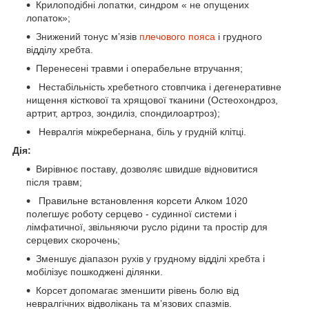
Крилоподібні лопатки, синдром « не опущених
лопаток»;
Знижений тонус м’язів
плечового пояса
і грудного
відділу хребта.
Перенесені травми і операбельне втручання;
Нестабільність хребетного стовпчика і дегенеративне
нищення кісткової та хрящової тканини (Остеохондроз,
артрит, артроз, зондиліз, спондилоартроз);
Невралгія міжребернана, біль у грудній клітці.
Дія:
Вирівнює поставу, дозволяє швидше відновитися
після травм;
Правильне встановлення корсети Алком 1020
полегшує роботу серцево - судинної системи і
лімфатичної, звільняючи русло рідини та простір для
серцевих скорочень;
Зменшує діапазон рухів у грудному відділі хребта і
мобілізує пошкоджені ділянки.
Корсет допомагає зменшити рівень болю від
невралгічних відволікань та м’язових спазмів.