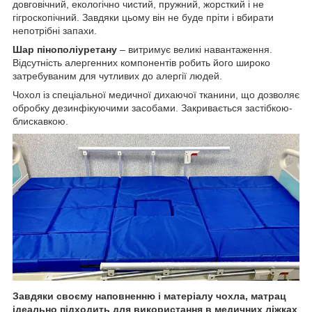
довговічний, екологічно чистий, пружний, жорсткий і не
гігроскопічний. Завдяки цьому він не буде пріти і вбирати
непотрібні запахи.
Шар пінополіуретану
– витримує великі навантаження.
Відсутність алергенних компонентів робить його широко
затребуваним для чутливих до алергії людей.
Чохол із спеціальної медичної дихаючої тканини, що дозволяє
обробку дезинфікуючими засобами. Закривається застібкою-
блискавкою.
Завдяки своєму наповненню і матеріалу чохла, матрац
ідеально підходить для використання в медичних ліжках