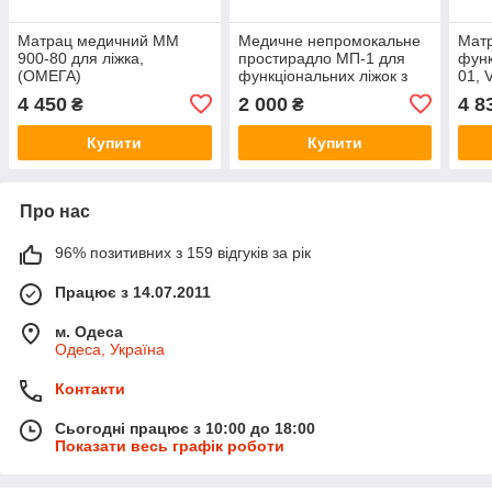
Матрац медичний ММ
Медичне непромокальне
Матр
900-80 для ліжка,
простирадло МП-1 для
функ
(ОМЕГА)
функціональних ліжок з
01, 
туалетом MIRID
4 450
2 000
4 8
₴
₴
Купити
Купити
Про нас
96% позитивних з 159 відгуків за рік
Працює з 14.07.2011
м. Одеса
Одеса, Україна
Контакти
Сьогодні працює з 10:00 до 18:00
Показати весь графік роботи