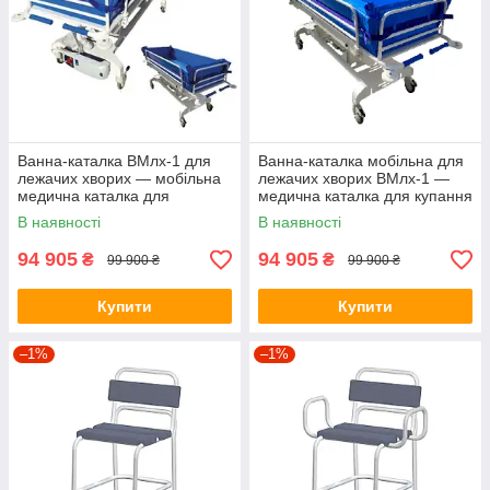
Ванна-каталка ВМлх-1 для
Ванна-каталка мобільна для
лежачих хворих — мобільна
лежачих хворих ВМлх-1 —
медична каталка для
медична каталка для купання
купання, Україна
та догляду, Ортопед
В наявності
В наявності
94 905
94 905
₴
₴
99 900 ₴
99 900 ₴
Купити
Купити
–1%
–1%