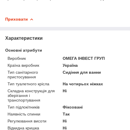
Приховати
Характеристики
Основні атрибути
Виробник
ОМЕГА ІНВЕСТ ГРУП
Країна виробник
Україна
Тип санітарного
Сидіння для ванни
пристосування
Тип туалетного крісла
На чотирьох ніжках
Складна конструкція для
Ні
зберігання і
транспортування
Тип підлокітників
Фіксовані
Наявність спинки
Так
Регулювання висоти
Ні
Відкидна кришка
Ні