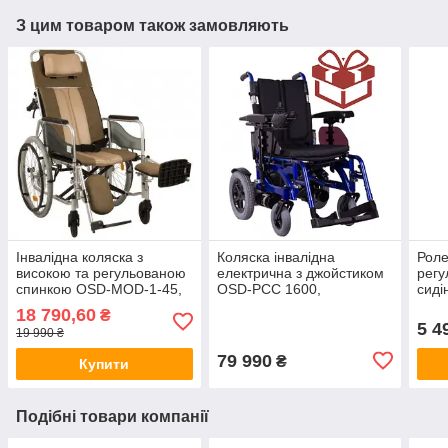
З цим товаром також замовляють
Інвалідна коляска з
Коляска інвалідна
Роле
високою та регульованою
електрична з джойстиком
регу
спинкою OSD-MOD-1-45,
OSD-PCC 1600,
сид
(ОСД3771558)
(OSDPCC)
(ОС
18 790,60
₴
5 4
19 990 ₴
79 990
₴
Купити
Подібні товари компанії