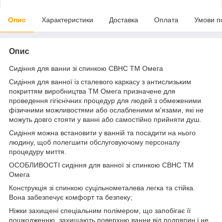
Опис
Характеристики
Доставка
Оплата
Умови п
Опис
Сидіння для ванни зі спинкою СВНС ТМ Омега
Сидіння для ванної із сталевого каркасу з антислизьким
покриттям виробництва ТМ Омега призначене для
проведення гігієнічних процедур для людей з обмеженими
фізичними можливостями або ослабленими м'язами, які не
можуть довго стояти у ванні або самостійно прийняти душ.
Сидіння можна встановити у ванній та посадити на нього
людину, щоб полегшити обслуговуючому персоналу
процедуру миття.
ОСОБЛИВОСТІ сидіння для ванної зі спинкою СВНС ТМ
Омега
Конструкція зі спинкою суцільнометалева легка та стійка.
Вона забезпечує комфорт та безпеку;
Ніжки захищені спеціальним полімером, що запобігає її
пошкодженню, захищають поверхню ванни від подряпин і не