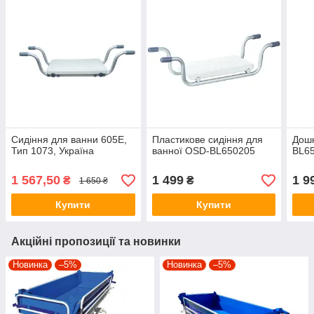
Сидіння для ванни 605Е,
Пластикове сидіння для
Дошк
Тип 1073, Україна
ванної OSD-BL650205
BL65
1 567,50
1 499
1 9
₴
₴
1 650 ₴
Купити
Купити
Акційні пропозиції та новинки
Новинка
–5%
Новинка
–5%