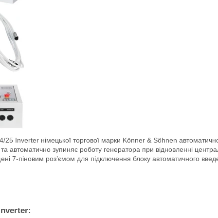
/25 Inverter німецької торгової марки Könner & Söhnen автоматичн
 та автоматично зупиняє роботу генератора при відновленні центра
ені 7-піновим роз’ємом для підключення блоку автоматичного введе
nverter: