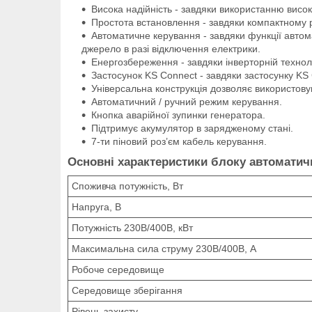
Висока надійність - завдяки використанню високо
Простота встановлення - завдяки компактному р
Автоматичне керування - завдяки функції авто
джерело в разі відключення електрики.
Енергозбереження - завдяки інверторній техноло
Застосунок KS Connect - завдяки застосунку KS 
Універсальна конструкція дозволяє використов
Автоматичний / ручний режим керування.
Кнопка аварійної зупинки генератора.
Підтримує акумулятор в зарядженому стані.
7-ти піновий роз’єм кабель керування.
Основні характеристики блоку автоматичн
Споживча потужність, Вт
Напруга, В
Потужність 230В/400В, кВт
Максимальна сила струму 230В/400В, А
Робоче середовище
Середовище зберігання
Рівень захисту