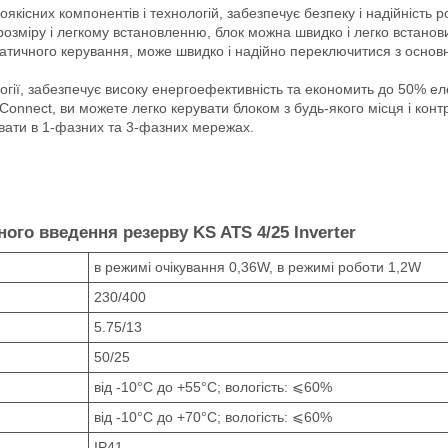
якісних компонентів і технологій, забезпечує безпеку і надійність р
озміру і легкому встановленню, блок можна швидко і легко встанови
матичного керування, може швидко і надійно переключитися з осно
гії, забезпечує високу енергоефективність та економить до 50% еле
Connect, ви можете легко керувати блоком з будь-якого місця і кон
увати в 1-фазних та 3-фазних мережах.
ого введення резерву KS ATS 4/25 Inverter
в режимі очікування 0,36W, в режимі роботи 1,2W
230/400
5.75/13
50/25
від -10°С до +55°С; вологість: ⩽60%
від -10°С до +70°С; вологість: ⩽60%
IP41