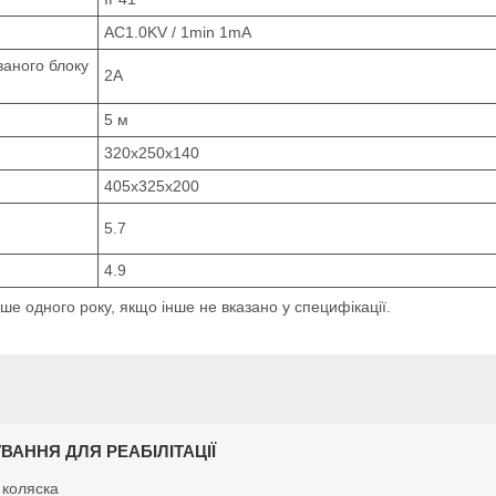
AC1.0KV / 1min 1mA
ваного блоку
2А
5 м
320х250х140
405х325х200
5.7
4.9
ше одного року, якщо інше не вказано у специфікації.
ВАННЯ ДЛЯ РЕАБІЛІТАЦІЇ
 коляска