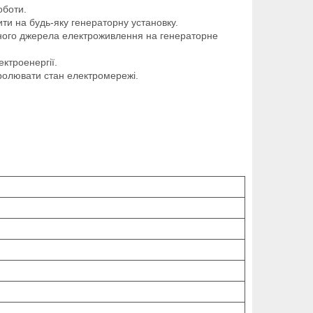
оботи.
ти на будь-яку генераторну установку.
вного джерела електроживлення на генераторне
ктроенергії.
тролювати стан електромережі.