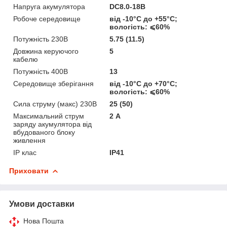
Напруга акумулятора
DC8.0-18В
Робоче середовище
від -10°С до +55°С;
вологість: ⩽60%
Потужність 230В
5.75 (11.5)
Довжина керуючого
5
кабелю
Потужність 400В
13
Середовище зберігання
від -10°С до +70°С;
вологість: ⩽60%
Сила струму (макс) 230В
25 (50)
Максимальний струм
2 А
заряду акумулятора від
вбудованого блоку
живлення
IP клас
IP41
Приховати
Умови доставки
Нова Пошта