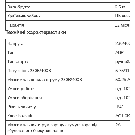
Вага брутто
6.5 кг
Країна-виробник
Німеччин
Гарантія
12 місяців
Технічні характеристики
Напруга
230/400 В
Тип
АВР
Тип старту
ручний/е
Потужність 230В/400В
5.75/11.5 
Максимальна сила струму 230В/400В
50/25 А
Умови роботи
від -10°С
Умови зберігання
від -10°С
Рівень захисту
IP41
Клас ізоляції
AC1.0KV 
Максимальний струм заряду акумулятора від
2А
вбудованого блоку живлення