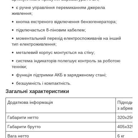
є ручне управління перемиканням джерела
живлення;
кнопка екстреного відключення бензогенератора;
підключається 8-піновим кабелем;
моментальний перехід електроспоживачів на інший
тип електроживлення;
металевий корпус монтується на стіну;
система індикаторів полегшує контроль за роботою
техніки;
функція підтримки АКБ в зарядженому стані;
безшумність і компактність.
Загальні характеристики
Додаткова інформація
Підходить
з абревіа
Габарити нетто
320х250х
Габарити брутто
405х325х
Вага нетто
6 кг