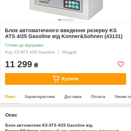
Блок автоматичного введення резерву KS
ATS 4/25 Gasoline від Konner&Sohnen (43131)
Готово до відправки
Код: KS ATS 4/25 Gasoline
Роздріб
11 299
₴
Купити
Опис
Характеристики
Доставка
Оплата
Умови п
Опис
Блок автоматики KS ATS 4/25 Gasoline від
Konner&Sohnen
створений для автоматичного включення