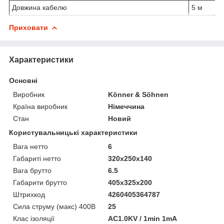
Довжина кабелю
5 м
Приховати
Характеристики
Основні
Виробник
Könner & Söhnen
Країна виробник
Німеччина
Стан
Новий
Користувальницькі характеристики
Вага нетто
6
Габариті нетто
320х250х140
Вага брутто
6.5
Габарити брутто
405х325х200
Штрихкод
4260405364787
Сила струму (макс) 400В
25
Клас ізоляції
AC1.0KV / 1min 1mA