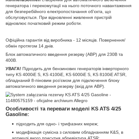
генератора і перекомутації на нього поточного навантаження
для безперебійного електропостачання об'єкта, що
обслуговується. При відновленні живлення пристрій
відновлює початковий режим роботи.
Офіційна гарантія від виробника - 12 місяців. Повернення/
обмін протягом 14 днів.
Блок автоматичного введення резерву (AВР) для 230В та
400В.
УВАГА!
Підходить для бензинових генераторів інверторного
типу KS 4000iE S, KS 4100iE, KS 6000iE S, KS 8100iE ATSR,
обладнаний 8-піновим роз’ємом для підключення блоку
автоматичного введення резерву (вхід для АВР).
Особливості та переваги моделі KS ATS 4/25
Gasoline:
підходить для одно- і трифазних мереж;
модифікація сумісна з силовим обладнанням K&S, в
артикулі якого присутня абревіатура ATSR;