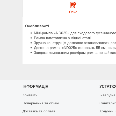
Опис
Особливості
Міні-рампа «ND025» для сходового гусенично
Рампа виготовлена з міцної сталі.
Зручна конструкція дозволяє встановлювати ра
Довжина рампи «ND025» становить 55 см, ширин
Завдяки компактним розмірам рампа не займає б
ІНФОРМАЦІЯ
УСТАТКУ
Контакти
Інвалідна
Повернення та обмін
Санітарно
Доставка та оплата
Ходунки, 