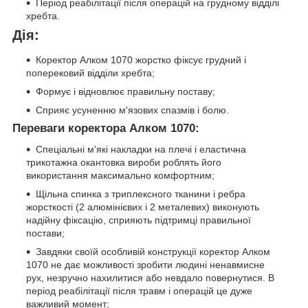
Період реабілітації після операцій на грудному відділі
хребта.
Дія:
Коректор Алком 1070 жорстко фіксує грудний і
поперековий відділи хребта;
Формує і відновлює правильну поставу;
Сприяє усуненню м'язових спазмів і болю.
Переваги коректора Алком 1070:
Спеціальні м'які накладки на плечі і еластична
трикотажна окантовка вироби роблять його
використання максимально комфортним;
Щільна спинка з триплексного тканини і ребра
жорсткості (2 алюмінієвих і 2 металевих) виконують
надійну фіксацію, сприяють підтримці правильної
постави;
Завдяки своїй особливій конструкції коректор Алком
1070 не дає можливості зробити людині ненавмисне
рух, незручно нахилитися або невдало повернутися. В
період реабілітації після травм і операцій це дуже
важливий момент;