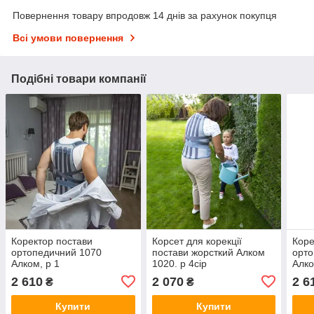
Повернення товару впродовж 14 днів за рахунок покупця
Всі умови повернення
Подібні товари компанії
Коректор постави
Корсет для корекції
Коре
ортопедичний 1070
постави жорсткий Алком
орто
Алком, р 1
1020. р 4сір
Алко
2 610
2 070
2 6
₴
₴
Купити
Купити