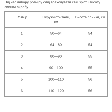
Під час вибору розміру слід враховувати свій зріст і висоту
спинки виробу.
Розмір
Окружність талії,
Висота спинки, см
см
1
50—64
54
2
64—80
54
3
80—90
55
4
90—100
55
5
100—110
56
6
110—120
56