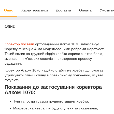
Опис
Характеристики
Доставка
Оплата
Умови п
Опис
Коректор постави
ортопедичний Алком 1070 забезпечує
жорстку фіксацію 4-ма модельованими ребрами жорсткості.
Такий вплив на грудний відділ хребта сприяє зняттю болю,
зменшення м'язових спазмів і прискорення процесу
одужання.
Коректор Алком 1070 надійно стабілізує хребет, допомагає
утримувати плечі і спину в правильному положенні, усуває
сутулість.
Показання до застосування коректора
Алком 1070:
Тупі та гострі травми грудного відділу хребта;
Міжреберна невралгія будь ступеня та локалізації;