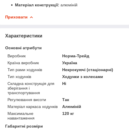
Матеріал конструкції:
алюміній
Приховати
Характеристики
Основні атрибути
Виробник
Норма-Трейд
Країна виробник
Україна
Тип рами ходунків
Некрокуючі (стаціонарні)
Тип ходунків
Ходунки з колесами
Складна конструкція для
Ні
зберігання і
транспортування
Регулювання висоти
Так
Матеріал каркаса ходунків
Алюміній
Максимальне
120 кг
навантаження
Габаритні розміри