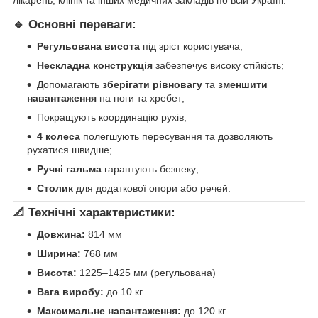
лікарень, клінік та інших медичних закладів по всій Україні.
🔹 Основні переваги:
Регульована висота
під зріст користувача;
Нескладна конструкція
забезпечує високу стійкість;
Допомагають
зберігати рівновагу
та
зменшити
навантаження
на ноги та хребет;
Покращують координацію рухів;
4 колеса
полегшують пересування та дозволяють
рухатися швидше;
Ручні гальма
гарантують безпеку;
Столик
для додаткової опори або речей.
📐
Технічні характеристики:
Довжина:
814 мм
Ширина:
768 мм
Висота:
1225–1425 мм (регульована)
Вага виробу:
до 10 кг
Максимальне навантаження:
до 120 кг