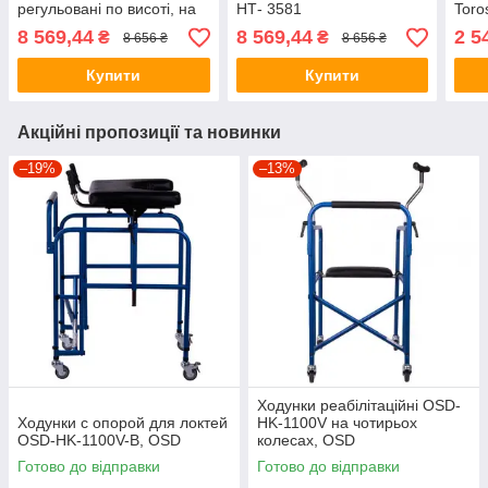
регульовані по висоті, на
НТ- 3581
Toro
4-х колесах НТ-03-010,
коле
8 569,44
8 569,44
2 5
₴
₴
8 656 ₴
8 656 ₴
(НТ 358)
Купити
Купити
Акційні пропозиції та новинки
–19%
–13%
Ходунки реабілітаційні OSD-
Ходунки с опорой для локтей
HK-1100V на чотирьох
OSD-HK-1100V-B, OSD
колесах, OSD
Готово до відправки
Готово до відправки