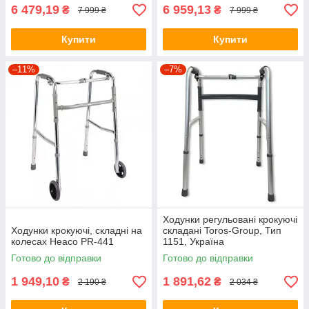
6 479,19
6 959,13
₴
₴
7 999 ₴
7 999 ₴
Купити
Купити
–11%
–7%
Ходунки регульовані крокуючі
Ходунки крокуючі, складні на
складані Toros-Group, Тип
колесах Heaco PR-441
1151, Україна
Готово до відправки
Готово до відправки
1 949,10
1 891,62
₴
₴
2 190 ₴
2 034 ₴