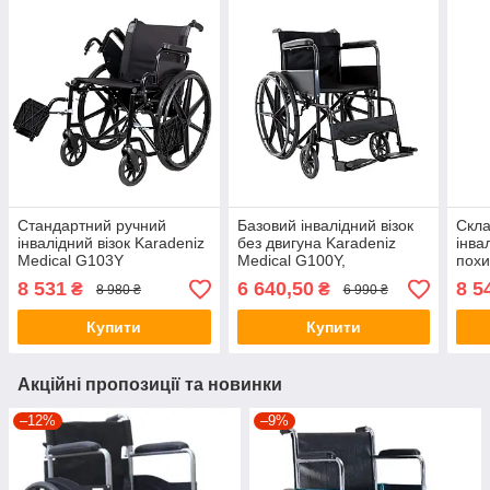
Стандартний ручний
Базовий інвалідний візок
Скла
інвалідний візок Karadeniz
без двигуна Karadeniz
інва
Medical G103Y
Medical G100Y,
похи
(Туреччина)
Kara
8 531
6 640,50
8 5
₴
₴
8 980 ₴
6 990 ₴
Купити
Купити
Акційні пропозиції та новинки
–12%
–9%