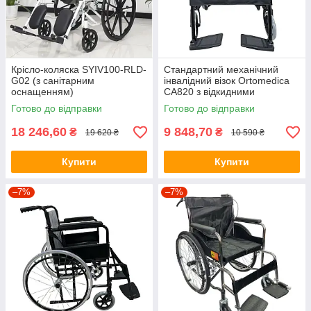
Крісло-коляска SYIV100-RLD-
Стандартний механічний
G02 (з санітарним
інвалідний візок Ortomedica
оснащенням)
CA820 з відкидними
підлокітниками
Готово до відправки
Готово до відправки
18 246,60
9 848,70
₴
₴
19 620 ₴
10 590 ₴
Купити
Купити
–7%
–7%