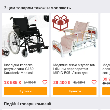
З цим товаром також замовляють
Інвалідна коляска
Медичне ліжко з туалетом
Меди
регульована G130,
і бічним переворотом
елек
Karadeniz Medical
MIRID Е05. Ліжко для
секц
(Туреччина)
реабілітації. Ліжко для
меду
39 
інваліда
13 585
29 400
₴
₴
14 300 ₴
31 920 ₴
49 99
Купити
Купити
Подібні товари компанії