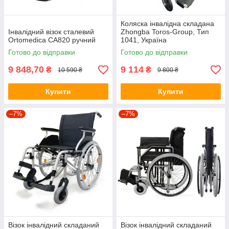
Коляска інвалідна складана
Інвалідний візок сталевий
Zhongba Toros-Group, Тип
Ortomedica CA820 ручний
1041, Україна
Готово до відправки
Готово до відправки
9 848,70
9 114
₴
₴
10 590 ₴
9 800 ₴
Купити
Купити
–7%
–7%
Візок інвалідний складаний
Візок інвалідний складаний