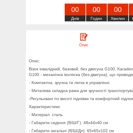
0
0
0
0
0
0
Днів
Годин
Хвилин
Опис
Опис:
Візок інвалідний, базовий, без двигуна G100, Karaden
G100 - механічна іколяска (без двигуна), що привод
- Компактна, зручна та легка в управлінні.
- Металева складна рама для зручності транспортува
-Регульовані по висоті підніжки та комфортний підлок
Характеристики:
- Матеріал: сталь
- Габарити сидіння (В/Ш/Г): 48х44х40 см
- Габарити загальні (В/Ш/Дл): 65х65х102 см