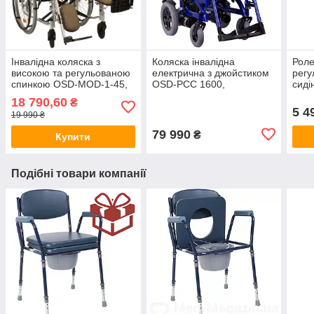
Інвалідна коляска з
Коляска інвалідна
Роле
високою та регульованою
електрична з джойстиком
регу
спинкою OSD-MOD-1-45,
OSD-PCC 1600,
сид
(ОСД3771558)
(OSDPCC)
(ОС
18 790,60
₴
5 4
19 990 ₴
79 990
₴
Купити
Подібні товари компанії