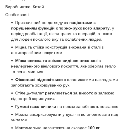
Виробництво: Китай
Особливості
Призначений по догляду за
пацієнтами з
порушенням функцій опорно-рухового апарату
, у
період реабілітації, після травм та операцій, а також
для людей похилого віку та ослаблених людей.
Міцна та стійка конструкція виконана зі сталі з
антикорозійним покриттям.
М'яка спинка та знімне сидіння виконані
з
неалергенного вінілового покриття, яке зберігає тепло
та легко миється.
Фіксовані підлокітники
з пластиковими накладками
запобігають зісковзуванню рук.
Стілець-туалет
регулюється за висотою
залежно
від потреб користувача.
Гумові наконечники
на ніжках запобігають ковзанню.
Можна використовувати у душі чи встановлювати над
унітазом.
Максимальне навантаження складає
100 кг.