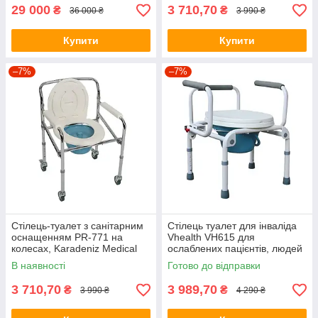
29 000
3 710,70
₴
₴
36 000 ₴
3 990 ₴
Купити
Купити
–7%
–7%
Стілець-туалет з санітарним
Стілець туалет для інваліда
оснащенням PR-771 на
Vhealth VH615 для
колесах, Karadeniz Medical
ослаблених пацієнтів, людей
(Туреччина), (03665)
похилого віку та інвалідів.
В наявності
Готово до відправки
3 710,70
3 989,70
₴
₴
3 990 ₴
4 290 ₴