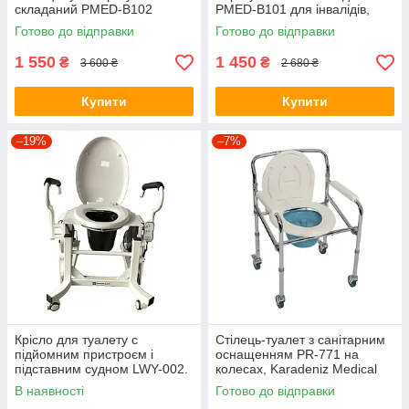
складаний PMED-B102
PMED-B101 для інвалідів,
людей похилого віку
Готово до відправки
Готово до відправки
1 550
1 450
₴
₴
3 600 ₴
2 680 ₴
Купити
Купити
–19%
–7%
Крісло для туалету c
Стілець-туалет з санітарним
підйомним пристроєм і
оснащенням PR-771 на
підставним судном LWY-002.
колесах, Karadeniz Medical
(Туреччина), (5994)
В наявності
Готово до відправки