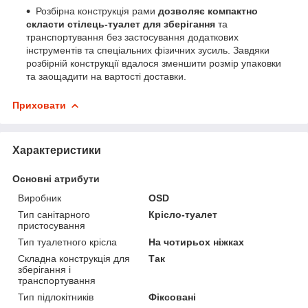
Розбірна конструкція рами
дозволяє компактно
скласти стілець-туалет для зберігання
та
транспортування без застосування додаткових
інструментів та спеціальних фізичних зусиль. Завдяки
розбірній конструкції вдалося зменшити розмір упаковки
та заощадити на вартості доставки.
Приховати
Характеристики
Основні атрибути
Виробник
ОSD
Тип санітарного
Крісло-туалет
пристосування
Тип туалетного крісла
На чотирьох ніжках
Складна конструкція для
Так
зберігання і
транспортування
Тип підлокітників
Фіксовані