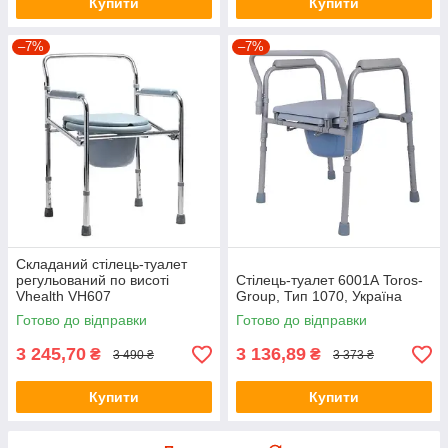
Купити
Купити
–7%
–7%
Складаний стілець-туалет
регульований по висоті
Стілець-туалет 6001А Toros-
Vhealth VH607
Group, Тип 1070, Україна
Готово до відправки
Готово до відправки
3 245,70
3 136,89
₴
₴
3 490 ₴
3 373 ₴
Купити
Купити