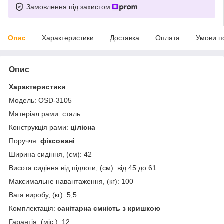
Замовлення під захистом
Опис
Характеристики
Доставка
Оплата
Умови п
Опис
Характеристики
Модель: OSD-3105
Матеріал рами: сталь
Конструкція рами:
цілісна
Поруччя:
фіксовані
Ширина сидіння, (см): 42
Висота сидіння від підлоги, (см): від 45 до 61
Максимальне навантаження, (кг): 100
Вага виробу, (кг): 5,5
Комплектація:
санітарна ємність з кришкою
Гарантія, (міс.): 12