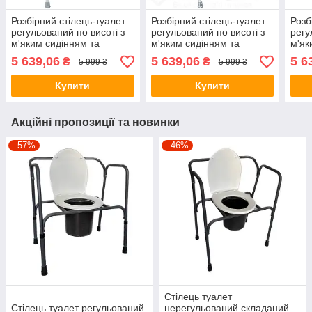
Розбірний стілець-туалет
Розбірний стілець-туалет
Розб
регульований по висоті з
регульований по висоті з
регу
м'яким сидінням та
м'яким сидінням та
м'як
навантаженням до 100кг
навантаженням до 100кг
нава
5 639,06
5 639,06
5 6
₴
₴
5 999 ₴
5 999 ₴
OSD-3105, (код 34278)
OSD-3105 (код 132671)
OSD-
Купити
Купити
Акційні пропозиції та новинки
–57%
–46%
Стілець туалет
Стілець туалет регульований
нерегульований складаний