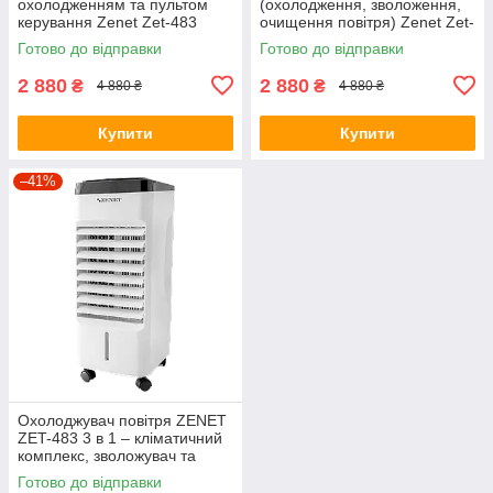
охолодженням та пультом
(охолодження, зволоження,
керування Zenet Zet-483
очищення повітря) Zenet Zet-
483
Готово до відправки
Готово до відправки
2 880
2 880
₴
₴
4 880 ₴
4 880 ₴
Купити
Купити
–41%
Охолоджувач повітря ZENET
ZET-483 3 в 1 – кліматичний
комплекс, зволожувач та
очищувач повітря
Готово до відправки