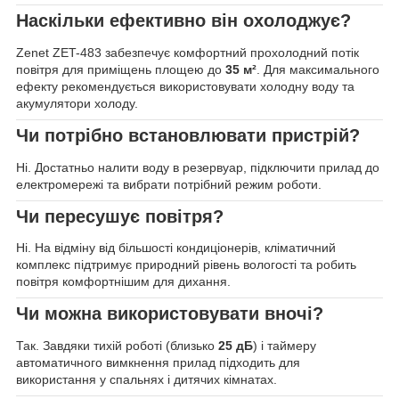
Наскільки ефективно він охолоджує?
Zenet ZET-483 забезпечує комфортний прохолодний потік
повітря для приміщень площею до
35 м²
. Для максимального
ефекту рекомендується використовувати холодну воду та
акумулятори холоду.
Чи потрібно встановлювати пристрій?
Ні. Достатньо налити воду в резервуар, підключити прилад до
електромережі та вибрати потрібний режим роботи.
Чи пересушує повітря?
Ні. На відміну від більшості кондиціонерів, кліматичний
комплекс підтримує природний рівень вологості та робить
повітря комфортнішим для дихання.
Чи можна використовувати вночі?
Так. Завдяки тихій роботі (близько
25 дБ
) і таймеру
автоматичного вимкнення прилад підходить для
використання у спальнях і дитячих кімнатах.