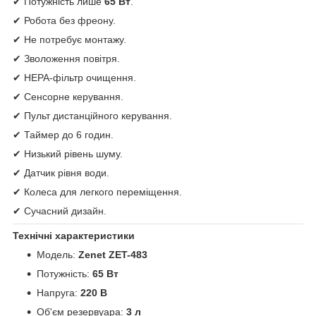
✔ Потужність лише
65 Вт
.
✔ Робота без фреону.
✔ Не потребує монтажу.
✔ Зволоження повітря.
✔ HEPA-фільтр очищення.
✔ Сенсорне керування.
✔ Пульт дистанційного керування.
✔ Таймер до 6 годин.
✔ Низький рівень шуму.
✔ Датчик рівня води.
✔ Колеса для легкого переміщення.
✔ Сучасний дизайн.
Технічні характеристики
Модель:
Zenet ZET-483
Потужність:
65 Вт
Напруга:
220 В
Об'єм резервуара:
3 л