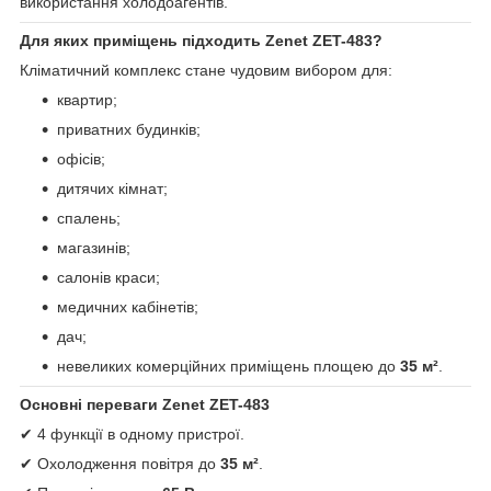
використання холодоагентів.
Для яких приміщень підходить Zenet ZET-483?
Кліматичний комплекс стане чудовим вибором для:
квартир;
приватних будинків;
офісів;
дитячих кімнат;
спалень;
магазинів;
салонів краси;
медичних кабінетів;
дач;
невеликих комерційних приміщень площею до
35 м²
.
Основні переваги Zenet ZET-483
✔ 4 функції в одному пристрої.
✔ Охолодження повітря до
35 м²
.