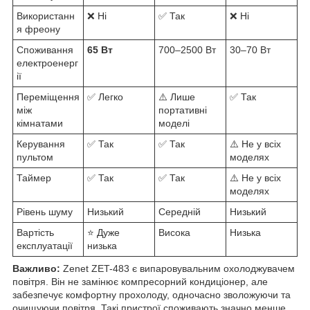
Використанн
❌ Ні
✅ Так
❌ Ні
я фреону
Споживання
65 Вт
700–2500 Вт
30–70 Вт
електроенерг
ії
Переміщення
✅ Легко
⚠️ Лише
✅ Так
між
портативні
кімнатами
моделі
Керування
✅ Так
✅ Так
⚠️ Не у всіх
пультом
моделях
Таймер
✅ Так
✅ Так
⚠️ Не у всіх
моделях
Рівень шуму
Низький
Середній
Низький
Вартість
⭐ Дуже
Висока
Низька
експлуатації
низька
Важливо:
Zenet ZET-483 є випаровувальним охолоджувачем
повітря. Він не замінює компресорний кондиціонер, але
забезпечує комфортну прохолоду, одночасно зволожуючи та
очищуючи повітря. Такі пристрої споживають значно менше