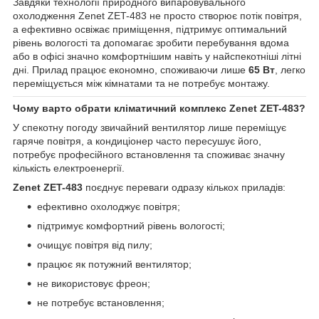
Завдяки технології природного випаровувального
охолодження Zenet ZET-483 не просто створює потік повітря,
а ефективно освіжає приміщення, підтримує оптимальний
рівень вологості та допомагає зробити перебування вдома
або в офісі значно комфортнішим навіть у найспекотніші літні
дні. Прилад працює економно, споживаючи лише
65 Вт
, легко
переміщується між кімнатами та не потребує монтажу.
Чому варто обрати кліматичний комплекс Zenet ZET-483?
У спекотну погоду звичайний вентилятор лише переміщує
гаряче повітря, а кондиціонер часто пересушує його,
потребує професійного встановлення та споживає значну
кількість електроенергії.
Zenet ZET-483
поєднує переваги одразу кількох приладів:
ефективно охолоджує повітря;
підтримує комфортний рівень вологості;
очищує повітря від пилу;
працює як потужний вентилятор;
не використовує фреон;
не потребує встановлення;