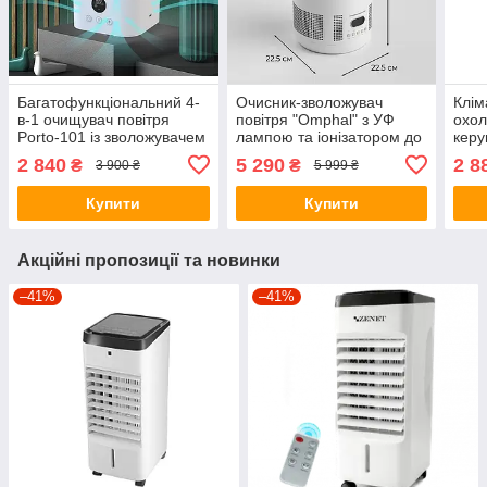
Багатофункціональний 4-
Очисник-зволожувач
Клім
в-1 очищувач повітря
повітря "Omphal" з УФ
охол
Porto-101 із зволожувачем
лампою та іонізатором до
керу
повітря, 4-ст. HEPA-
35 м², (DT-101)
2 840
5 290
2 8
₴
₴
3 900 ₴
5 999 ₴
фільтром, іонізатором та
нічником
Купити
Купити
Акційні пропозиції та новинки
–41%
–41%