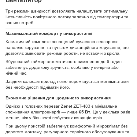
Вентилятор
Три режими швидкості дозволяють налаштувати оптимальну
інтенсивність повітряного потоку залежно від температури та
ваших потреб.
Максимальний комфорт у використанні
Кліматичний комплекс оснащений сучасною сенсорною
панеллю керування та пультом дистанційного керування, що
дозволяє змінювати режими роботи, не встаючи з крісла.
Вбудований таймер автоматичного вимкнення до 6 годин
забезпечує додаткову зручність, особливо у вечірній або
нічний час.
Завдяки колесам прилад легко переміщується між кімнатами
без необхідності піднімати його.
Економне рішення для щоденного використання
Однією з головних переваг Zenet ZET-483 є мінімальне
споживання електроенергії — лише
65 Вт
. Це у декілька разів
менше, ніж у більшості побутових кондиціонерів.
При цьому пристрій забезпечує комфортний мікроклімат без
дорогого монтажу, регулярного сервісного обслуговування та