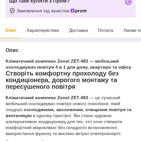
Що таке купити з Пром?
Замовлення під захистом
Опис
Характеристики
Доставка
Оплата
Умови п
Опис
Кліматичний комплекс Zenet ZET-483 — мобільний
охолоджувач повітря 4 в 1 для дому, квартири та офісу
Створіть комфортну прохолоду без
кондиціонера, дорогого монтажу та
пересушеного повітря
Кліматичний комплекс Zenet ZET-483
— це сучасний
мобільний охолоджувач повітря нового покоління, який
поєднує
охолодження, зволоження, очищення повітря та
вентиляцію
в одному пристрої. Він стане чудовою
альтернативою кондиціонеру для тих, хто хоче створити
комфортний мікроклімат без складного встановлення,
використання фреону та високих витрат електроенергії.