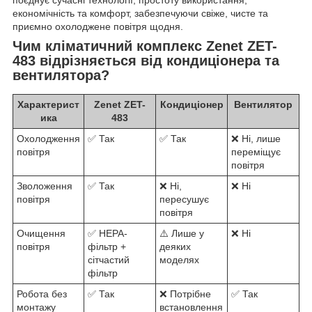
поєднує сучасні технології, простоту використання,
економічність та комфорт, забезпечуючи свіже, чисте та
приємно охолоджене повітря щодня.
Чим кліматичний комплекс Zenet ZET-
483 відрізняється від кондиціонера та
вентилятора?
Характерист
Zenet ZET-
Кондиціонер
Вентилятор
ика
483
Охолодження
✅ Так
✅ Так
❌ Ні, лише
повітря
переміщує
повітря
Зволоження
✅ Так
❌ Ні,
❌ Ні
повітря
пересушує
повітря
Очищення
✅ HEPA-
⚠️ Лише у
❌ Ні
повітря
фільтр +
деяких
сітчастий
моделях
фільтр
Робота без
✅ Так
❌ Потрібне
✅ Так
монтажу
встановлення