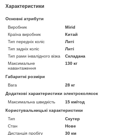
Характеристики
Основні атрибути
Виробник
Mirid
Країна виробник
Китай
Тип передніх коліс
Литі
Тип задніх коліс
Литі
Тип рами інвалідного візка
Складана
Максимальне
130 кг
навантаження
Габаритні розміри
Вага
28 кг
Додаткові характеристики электроколясок
Максимальна швидкість
15 км/год
Користувальницькі характеристики
Тип
Скутер
Стан
Нове
Дистанція пробігу
30 км