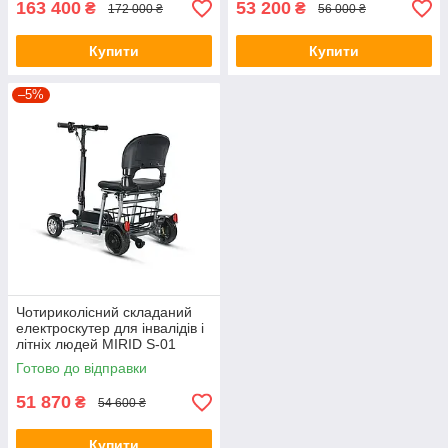
163 400
53 200
₴
₴
172 000 ₴
56 000 ₴
Купити
Купити
–5%
Чотириколісний складаний
електроскутер для інвалідів і
літніх людей MIRID S-01
Готово до відправки
51 870
₴
54 600 ₴
Купити