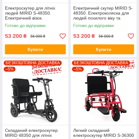
Електроскутер для літніх
Електричний скутер MIRID S-
людей MIRID S-48350.
48350. Електроколяска для
Електричний візок.
людей похилого віку та
Безкоштовна доставка
інвалідів.(код 5071)
Готово до відправки
Готово до відправки
53 200
53 200
₴
₴
56 000 ₴
56 000 ₴
Купити
Купити
БЕЗКОШТОВНА ДОСТАВКА
БЕЗКОШТОВНА ДОСТАВКА
–5%
–5%
Складаний електроскутер
Легкий складаний
MIRID 48350 для літніх
електроскутер MIRID S-36300