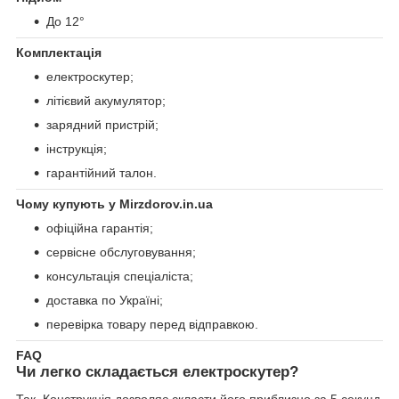
До 12°
Комплектація
електроскутер;
літієвий акумулятор;
зарядний пристрій;
інструкція;
гарантійний талон.
Чому купують у Mirzdorov.in.ua
офіційна гарантія;
сервісне обслуговування;
консультація спеціаліста;
доставка по Україні;
перевірка товару перед відправкою.
FAQ
Чи легко складається електроскутер?
Так. Конструкція дозволяє скласти його приблизно за 5 секунд