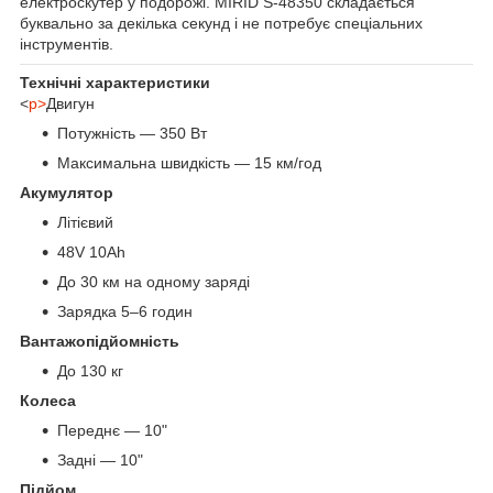
електроскутер у подорожі. MIRID S-48350 складається
буквально за декілька секунд і не потребує спеціальних
інструментів.
Технічні характеристики
<
p>
Двигун
Потужність — 350 Вт
Максимальна швидкість — 15 км/год
Акумулятор
Літієвий
48V 10Ah
До 30 км на одному заряді
Зарядка 5–6 годин
Вантажопідйомність
До 130 кг
Колеса
Переднє — 10"
Задні — 10"
Підйом