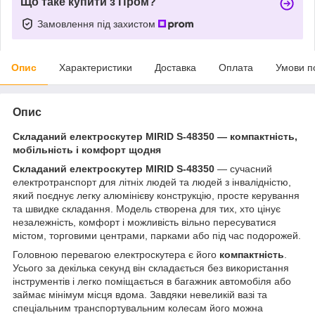
Що таке купити з Пром?
Замовлення під захистом
Опис
Характеристики
Доставка
Оплата
Умови п
Опис
Складаний електроскутер MIRID S-48350 — компактність,
мобільність і комфорт щодня
Складаний електроскутер MIRID S-48350
— сучасний
електротранспорт для літніх людей та людей з інвалідністю,
який поєднує легку алюмінієву конструкцію, просте керування
та швидке складання. Модель створена для тих, хто цінує
незалежність, комфорт і можливість вільно пересуватися
містом, торговими центрами, парками або під час подорожей.
Головною перевагою електроскутера є його
компактність
.
Усього за декілька секунд він складається без використання
інструментів і легко поміщається в багажник автомобіля або
займає мінімум місця вдома. Завдяки невеликій вазі та
спеціальним транспортувальним колесам його можна