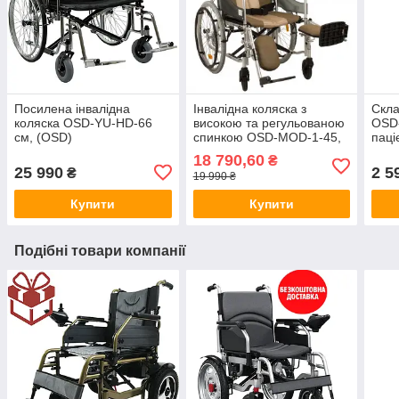
Посилена інвалідна
Інвалідна коляска з
Скла
коляска OSD-YU-HD-66
високою та регульованою
OSD-
см, (OSD)
спинкою OSD-MOD-1-45,
паці
(ОСД3771558)
18 790,60
₴
25 990
2 5
₴
19 990 ₴
Купити
Купити
Подібні товари компанії