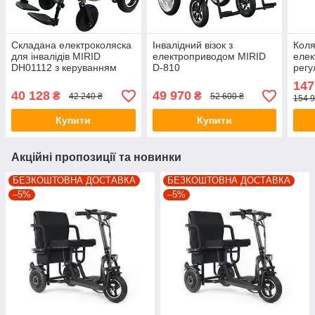
Складана електроколяска
Інвалідний візок з
Коля
для інвалідів MIRID
електроприводом MIRID
елек
DH01112 з керуванням
D-810
регу
джойстиком
пне
147
MOD
40 128
49 970
₴
₴
42 240 ₴
52 600 ₴
154 9
Купити
Купити
Акційні пропозиції та новинки
БЕЗКОШТОВНА ДОСТАВКА
БЕЗКОШТОВНА ДОСТАВКА
–5%
–5%