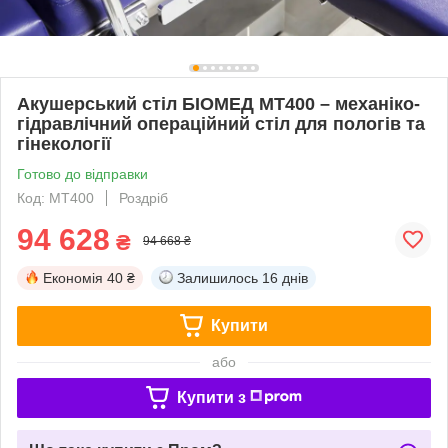
Акушерський стіл БІОМЕД МТ400 – механіко-
гідравлічний операційний стіл для пологів та
гінекології
Готово до відправки
Код: МТ400
Роздріб
94 628
₴
94 668 ₴
Економія
40 ₴
Залишилось
16 днів
Купити
або
Купити з