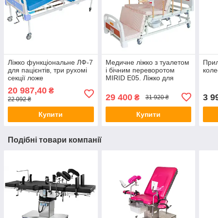
Ліжко функціональне ЛФ-7
Медичне ліжко з туалетом
Прил
для пацієнтів, три рухомі
і бічним переворотом
коле
секції ложе
MIRID Е05. Ліжко для
реабілітації. Ліжко для
20 987,40
₴
інваліда
29 400
3 9
₴
31 920 ₴
22 092 ₴
Купити
Купити
Подібні товари компанії