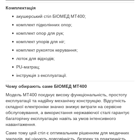
Комплектація
акушерський стіл БІОМЕД МТ400;
комплект підколінних опор;
комплект опор для рук;
комплект упорів для ніг;
комплект рукояток керування;
лоток для відходів;
PU-матрац;
інструкція з експлуатації.
Чому обирають саме БІОМЕД МТ400
Модель МТ400 поєднує високу функціональність, простоту
експлуатації та надійну механічну конструкцію. Відсутність
складної електроніки значно знижує витрати на сервісне
обслуговування, а використання нержавіючої сталі гарантує
багаторічну експлуатацію навіть за умов інтенсивного
навантаження.
Саме тому цей стіл є оптимальним рішенням для медичних
закладів, які цінують довговічність, безпеку та практичність.