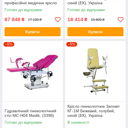
професійне медичне крісло
синій (ЕК), Україна
для оглядів. Ортопед
Готово до відправки
Готово до відправки
67 848
18 414
₴
₴
77 100 ₴
19 800 ₴
Купити
Купити
–5%
–5%
Крісло гінекологічне Заповіт
Гідравлічний гінекологічний
КГ-1М Бежевий, голубий,
стіл MC-H04 Medik, (3398)
синій (ЕК), Україна
Готово до відправки
В наявності