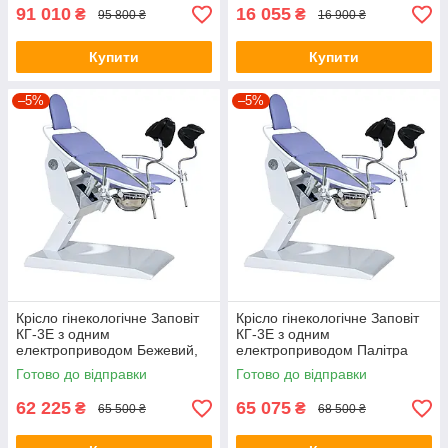
91 010
16 055
₴
₴
95 800 ₴
16 900 ₴
Купити
Купити
–5%
–5%
Крісло гінекологічне Заповіт
Крісло гінекологічне Заповіт
КГ-3Е з одним
КГ-3Е з одним
електроприводом Бежевий,
електроприводом Палітра
голубий, синій (ЕК), Україна
кольорів SKADEN, Україна
Готово до відправки
Готово до відправки
62 225
65 075
₴
₴
65 500 ₴
68 500 ₴