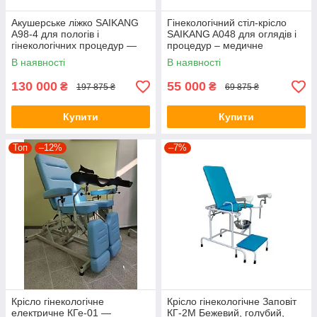
Акушерське ліжко SAIKANG
Гінекологічний стіл-крісло
A98-4 для пологів і
SAIKANG A048 для оглядів і
гінекологічних процедур —
процедур – медичне
електричне,
діагностичне обладнання
В наявності
В наявності
багатофункціональне,
медичне
130 000
55 000
₴
₴
197 875 ₴
69 875 ₴
Купити
Купити
Топ
–12%
–7%
Крісло гінекологічне
Крісло гінекологічне Заповіт
електричне КГе-01 —
КГ-2М Бежевий, голубий,