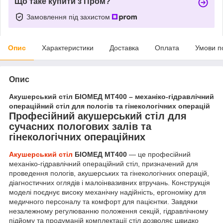
Що таке купити з Пром?
Замовлення під захистом
Опис
Характеристики
Доставка
Оплата
Умови п
Опис
Акушерський стіл БІОМЕД МТ400 – механіко-гідравлічний
операційний стіл для пологів та гінекологічних операцій
Професійний акушерський стіл для
сучасних пологових залів та
гінекологічних операційних
Акушерський стіл
БІОМЕД МТ400
— це професійний
механіко-гідравлічний операційний стіл, призначений для
проведення пологів, акушерських та гінекологічних операцій,
діагностичних оглядів і малоінвазивних втручань. Конструкція
моделі поєднує високу механічну надійність, ергономіку для
медичного персоналу та комфорт для пацієнтки. Завдяки
незалежному регулюванню положення секцій, гідравлічному
підйому та продуманій комплектації стіл дозволяє швидко