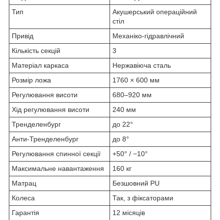
Тип
Акушерський операційний
стіл
Привід
Механіко-гідравлічний
Кількість секцій
3
Матеріал каркаса
Нержавіюча сталь
Розмір ложа
1760 × 600 мм
Регулювання висоти
680–920 мм
Хід регулювання висоти
240 мм
Тренделенбург
до 22°
Анти-Тренделенбург
до 8°
Регулювання спинної секції
+50° / −10°
Максимальне навантаження
160 кг
Матрац
Безшовний PU
Колеса
Так, з фіксаторами
Гарантія
12 місяців