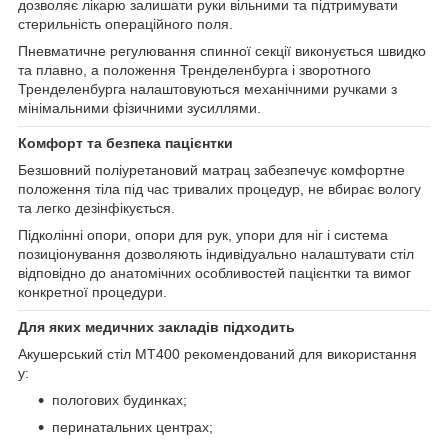
дозволяє лікарю залишати руки вільними та підтримувати
стерильність операційного поля.
Пневматичне регулювання спинної секції виконується швидко
та плавно, а положення Тренделенбурга і зворотного
Тренделенбурга налаштовуються механічними ручками з
мінімальними фізичними зусиллями.
Комфорт та безпека пацієнтки
Безшовний поліуретановий матрац забезпечує комфортне
положення тіла під час тривалих процедур, не вбирає вологу
та легко дезінфікується.
Підколінні опори, опори для рук, упори для ніг і система
позиціонування дозволяють індивідуально налаштувати стіл
відповідно до анатомічних особливостей пацієнтки та вимог
конкретної процедури.
Для яких медичних закладів підходить
Акушерський стіл МТ400 рекомендований для використання
у:
пологових будинках;
перинатальних центрах;