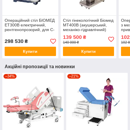
Операційний стіл БІОМЕД
Стіл гінекологічний Біомед
Опер
ET300B електричний,
МТ400В (акушерський,
з ме
рентгенопрозорий, для С-
механіко-гідравлічний)
при
дуги, до 200 кг
139 500
102
₴
298 530
₴
140 000 ₴
102 8
Купити
Купити
Акційні пропозиції та новинки
–34%
–21%