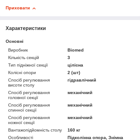
Приховати
Характеристики
Основні
Виробник
Biomed
Кількість секцій
3
Тип підніжної секції
цілісна
Колісні опори
2 (шт)
Спосіб регулювання
гідравлічний
висоти столу
Спосіб регулювання
механічний
головної секції
Спосіб регулювання
механічний
спинної секції
Спосіб регулювання
механічний
ножної секції
Вантажопідйомність столу
160 кг
Особливості
Підколінна опора, Знімна