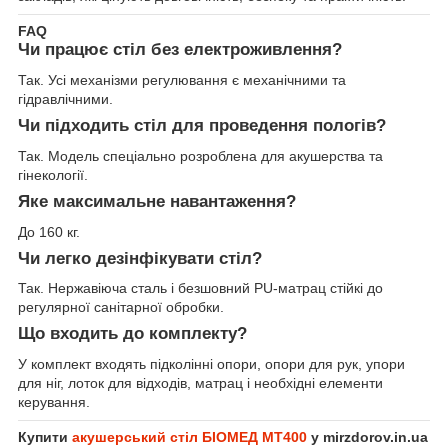
FAQ
Чи працює стіл без електроживлення?
Так. Усі механізми регулювання є механічними та
гідравлічними.
Чи підходить стіл для проведення пологів?
Так. Модель спеціально розроблена для акушерства та
гінекології.
Яке максимальне навантаження?
До 160 кг.
Чи легко дезінфікувати стіл?
Так. Нержавіюча сталь і безшовний PU-матрац стійкі до
регулярної санітарної обробки.
Що входить до комплекту?
У комплект входять підколінні опори, опори для рук, упори
для ніг, лоток для відходів, матрац і необхідні елементи
керування.
Купити
акушерський стіл БІОМЕД МТ400
у
mirzdorov.in.ua