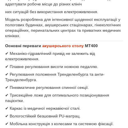
адаптувати робоче місце до різних клініч
них ситуацій без використання електроживлення.
Модель розроблена для інтенсивної щоденної експлуатації у
пологових будинках, акушерських стаціонарах, гінекологічних
операційних, перинатальних центрах та приватних медичних
клініках.
Основні переваги
акушерського столу
МТ400
✔ Механіко-гідравлічний привід не залежить від
електроживлення.
✔ Плавне регулювання висоти ножною педаллю.
✔ Регулювання положення Тренделенбурга та анти-
Тренделенбурга.
✔ Пневматичне регулювання спинної секції.
✔ Трисекційне ложе для оптимального позиціонування
пацієнтки.
✔ Каркас із медичної нержавіючої сталі.
✔ Вологостійкий безшовний PU-матрац.
✔ Мобільна конструкція з колесами та системою фіксації.