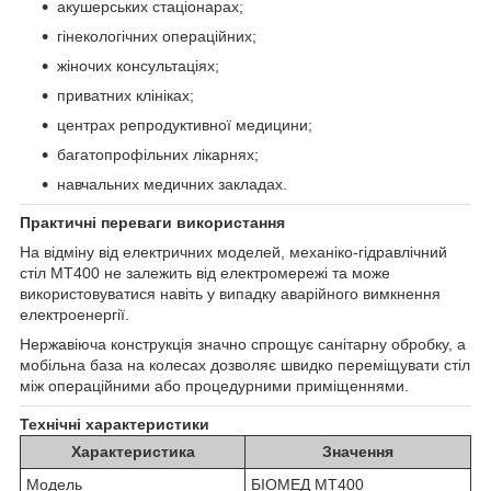
акушерських стаціонарах;
гінекологічних операційних;
жіночих консультаціях;
приватних клініках;
центрах репродуктивної медицини;
багатопрофільних лікарнях;
навчальних медичних закладах.
Практичні переваги використання
На відміну від електричних моделей, механіко-гідравлічний
стіл МТ400 не залежить від електромережі та може
використовуватися навіть у випадку аварійного вимкнення
електроенергії.
Нержавіюча конструкція значно спрощує санітарну обробку, а
мобільна база на колесах дозволяє швидко переміщувати стіл
між операційними або процедурними приміщеннями.
Технічні характеристики
Характеристика
Значення
Модель
БІОМЕД МТ400