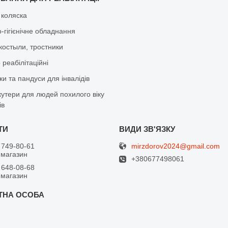
 коляска
-гігієнічне обладнання
костыли, тростники
реабілітаційні
и та пандуси для інвалідів
кутери для людей похилого віку
ів
mirzdorov2024@gmail.com
 749-80-61
 магазин
+380677498061
 648-08-68
 магазин