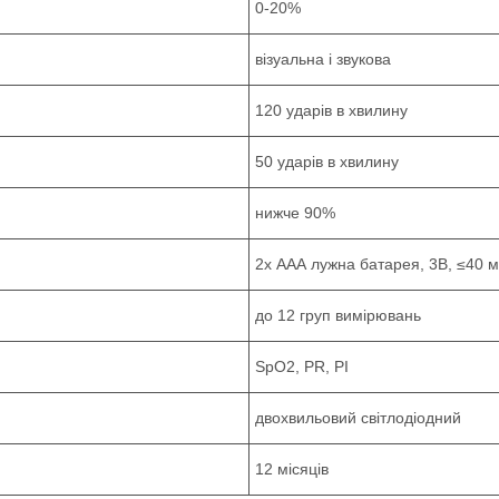
0-20%
візуальна і звукова
120 ударів в хвилину
50 ударів в хвилину
нижче 90%
2х ААА лужна батарея, 3В, ≤40 
до 12 груп вимірювань
SpO2, PR, PI
двохвильовий світлодіодний
12 місяців