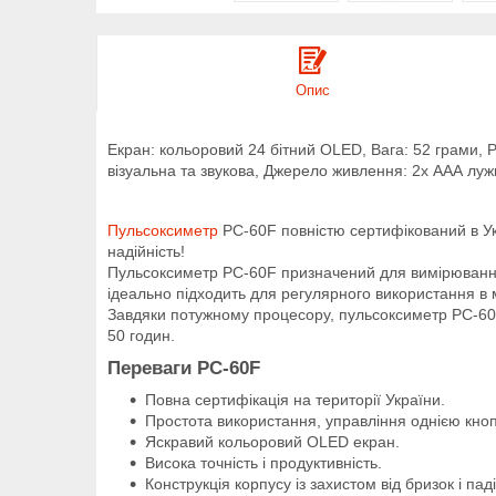
Опис
Екран: кольоровий 24 бітний OLED, Вага: 52 грами, Р
візуальна та звукова, Джерело живлення: 2х ААА луж
Пульсоксиметр
PC-60F повністю сертифікований в Укр
надійність!
Пульсоксиметр PC-60F призначений для вимірювання на
ідеально підходить для регулярного використання в 
Завдяки потужному процесору, пульсоксиметр PC-60F
50 годин.
Переваги PC-60F
Повна сертифікація на території України.
Простота використання, управління однією кно
Яскравий кольоровий OLED екран.
Висока точність і продуктивність.
Конструкція корпусу із захистом від бризок і пад