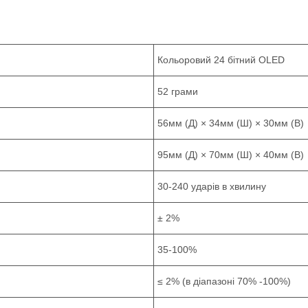
Кольоровий 24 бітний OLED
52 грами
56мм (Д) × 34мм (Ш) × 30мм (В)
95мм (Д) × 70мм (Ш) × 40мм (В)
30-240 ударів в хвилину
± 2%
35-100%
≤ 2% (в діапазоні 70% -100%)