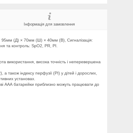
Інформація для замовлення
 95мм (Д) × 70мм (Ш) × 40мм (В), Сигналізація:
ня та контроль: SpO2, PR, PI.
ота використання, висока точність і неперевершена
 також індексу перфузії (PI) у дітей і дорослих,
тивних установах.
ові ААА батарейки приблизно можуть працювати до