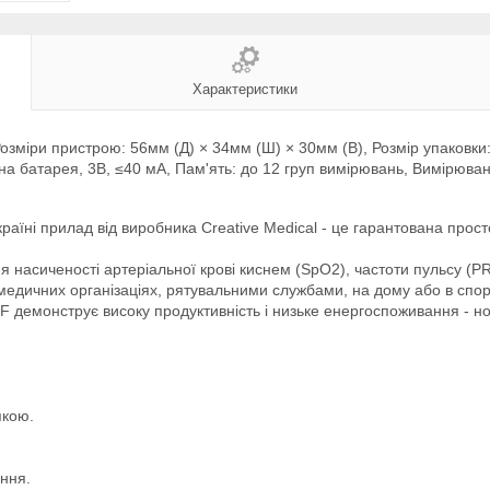
Характеристики
озміри пристрою: 56мм (Д) × 34мм (Ш) × 30мм (В), Розмір упаковки:
на батарея, 3В, ≤40 мА, Пам'ять: до 12 груп вимірювань, Вимірюван
аїні прилад від виробника Creative Medical - це гарантована прост
сиченості артеріальної крові киснем (SpO2), частоти пульсу (PR), а
медичних організаціях, рятувальними службами, на дому або в спор
 демонструє високу продуктивність і низьке енергоспоживання - н
пкою.
іння.