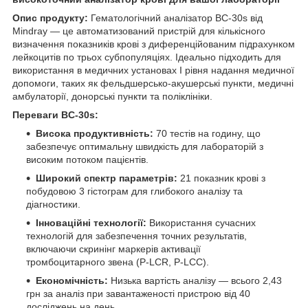
Опис продукту:
Гематологічний аналізатор BC-30s від
Mindray — це автоматизований пристрій для кількісного
визначення показників крові з диференційованим підрахунком
лейкоцитів по трьох субпопуляціях. Ідеально підходить для
використання в медичних установах I рівня надання медичної
допомоги, таких як фельдшерсько-акушерські пункти, медичні
амбулаторії, донорські пункти та поліклініки.
Переваги BC-30s:
Висока продуктивність:
70 тестів на годину, що
забезпечує оптимальну швидкість для лабораторій з
високим потоком пацієнтів.
Широкий спектр параметрів:
21 показник крові з
побудовою 3 гістограм для глибокого аналізу та
діагностики.
Інноваційні технології:
Використання сучасних
технологій для забезпечення точних результатів,
включаючи скринінг маркерів активації
тромбоцитарного звена (P-LCR, P-LCC).
Економічність:
Низька вартість аналізу — всього 2,43
грн за аналіз при завантаженості пристрою від 40
досліджень на день.