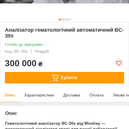
Аналізатор гематологічний автоматичний BC-
30s
Готово до відправки
Код: BC-30s
Роздріб
300 000
₴
Купити
Опис
Характеристики
Доставка
Оплата
Умови п
Опис
Гематологічний аналізатор BC-30s від Mindray —
високоточний аналізатор крові для вашої лабораторії