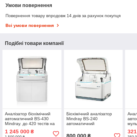
Умови повернення
Повернення товару впродовж 14 днів за рахунок покупця
Всі умови повернення
Подібні товари компанії
Аналізатор біохімічний
Біохімічний аналізатор
Анал
автоматичний BS-430
Mindray BS-240
авто
Mindray. до 420 тестів на
автоматичний
муль
годину
iCAR
1 245 000
321
₴
800 000
₴