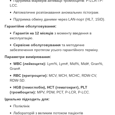
Підтримка маркерів активації тромбоцитів: P-LCR і P-
LCC.
Автоматичне розпізнавання аномальних гістограм.
Підтримка обміну даними через LAN-порт (HL7, 15ID).
Гарантійне обслуговування:
Гарантія на 12 місяців
з моменту введення в
експлуатацію.
Сервісне обслуговування
та методичне
забезпечення протягом усього гарантійного терміну.
Параметри вимірювання:
WBC (лейкоцити):
Lym%, Lym#, Mid%, Mid#, Gran%,
Gran#.
RBC (еритроцити):
MCV, MCH, MCHC, RDW-CV,
RDW-SD.
HGB (гемоглобін), HCT (гематокрит), PLT
(тромбоцити):
MPV, PDW, PCT, P-LCR, P-LCC.
Ідеально підходить для:
Поліклінік
Лабораторій з великим потоком пацієнтів