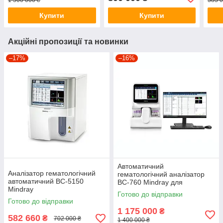
1 500 000 ₴
383 0
Купити
Купити
Акційні пропозиції та новинки
–17%
–16%
Автоматичний
Аналізатор гематологічний
гематологічний аналізатор
автоматичний BC-5150
BC-760 Mindray для
Mindray
лабораторій
Готово до відправки
Готово до відправки
1 175 000
₴
582 660
₴
702 000 ₴
1 400 000 ₴