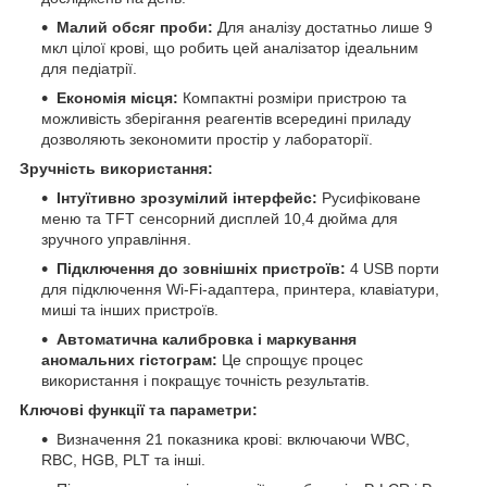
Малий обсяг проби:
Для аналізу достатньо лише 9
мкл цілої крові, що робить цей аналізатор ідеальним
для педіатрії.
Економія місця:
Компактні розміри пристрою та
можливість зберігання реагентів всередині приладу
дозволяють зекономити простір у лабораторії.
Зручність використання:
Інтуїтивно зрозумілий інтерфейс:
Русифіковане
меню та TFT сенсорний дисплей 10,4 дюйма для
зручного управління.
Підключення до зовнішніх пристроїв:
4 USB порти
для підключення Wi-Fi-адаптера, принтера, клавіатури,
миші та інших пристроїв.
Автоматична калибровка і маркування
аномальних гістограм:
Це спрощує процес
використання і покращує точність результатів.
Ключові функції та параметри:
Визначення 21 показника крові: включаючи WBC,
RBC, HGB, PLT та інші.