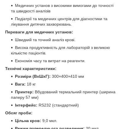
Медичних установ з високими вимогами до точності
та швидкості аналізів
Педіатрії та медичних центрів для діагностики та
лікування дитячих захворювань.
Переваги для медичних установ:
Швидкий та точний аналіз крові.
Висока продуктивність для лабораторій з великою
кількістю пацієнтів.
Економія часу та витрат на реагенти.
Технічні характеристики:
Розміри (ВхШхГ):
300×400×410 мм
Вага:
18 кг
Принтер:
Вбудований термальний принтер (ширина
паперу 57 мм)
Інтерфейс:
RS232 (стандартний)
Обсяг проби:
Цільна кров:
9,0 мкл.
Режим попереднього розведення:
20 мкл.