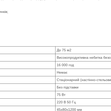
нків;
До 75 м2
Високопродуктивна небитка без
16 000 год
Немає
Стаціонарний (настінно-стельови
Без підставки
75 Вт
220 В 50 Гц
45х80х1200 мм