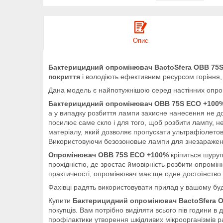
Опис
Бактерицидний опромінювач
BactoSfera
OBB 75
покриття
і володіють ефективним ресурсом горіння,
Дана модель є найпотужнішою серед настінних опром
Бактерицидний опромінювач
OBB 75S ECO +100
а у випадку розбиття лампи захисне нанесення не доз
посилює саме скло і для того, щоб розбити лампу, не
матеріалу, який дозволяє пропускати ультрафіолетове
Використовуючи безозоновые лампи для знезараження
Опромінювач
OBB 75S ECO +100%
кріпиться шуруп
прохідністю, де зростає ймовірність розбити опромінюв
практичності, опромінювач має ще одне достоїнство - 
Фахівці радять використовувати прилад у вашому буди
Купити
Бактерицидний опромінювач
BactoSfera
O
покупців. Вам потрібно виділяти всього пів години 
профілактики утворення шкідливих мікроорганізмів 