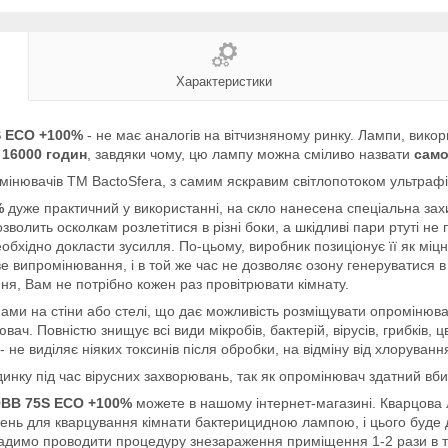
Характеристики
S ECO +100%
- не має аналогів на вітчизняному ринку. Лампи, вико
16000 годин
, завдяки чому, цю лампу можна сміливо назвати
само
інювачів ТМ BactoSfera, з самим яскравим світлопотоком ультрафі
%
дуже практичний у використанні, на скло нанесена спеціальна зах
волить осколкам розлетітися в різні боки, а шкідливі пари ртуті н
обхідно докласти зусилля. По-цьому, виробник позиціонує її як міц
 випромінювання, і в той же час не дозволяє озону генеруватися в п
, Вам не потрібно кожен раз провітрювати кімнату.
ами на стіни або стелі, що дає можливість розміщувати опромінюв
ач. Повністю знищує всі види мікробів, бактерій, вірусів, грибків, ц
не виділяє ніяких токсинів після обробки, на відміну від хлоруванн
нку під час вірусних захворювань, так як опромінювач здатний вбит
BB 75S ECO +100%
можете в нашому інтернет-магазині. Кварцова л
в день для кварцування кімнати бактерицидною лампою, і цього буде
радимо проводити процедуру знезараження приміщення 1-2 рази в 