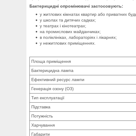
Бактерицидні опромінювачі застосовують:
у житлових кімнатах квартир або приватних буди
у школах та дитячих садках;
у театрах і кінотеатрах;
на промислових майданчиках;
в поліклініках, лабораторіях і лікарнях;
у нежитлових приміщеннях.
Площа приміщення
Бактерицидна лампа
Ефективний ресурс лампи
Генерація озону (О3)
Тип експлуатації
Підставка
Потужність
Харчування
Габарити