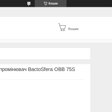
Кошик
Кошик
опромінювач BactoSfera OBB 75S