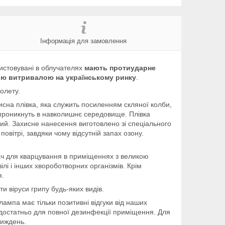
Інформація для замовлення
ристовувані в облучателях
мають протиударне
ю витривалою на українському ринку
.
олету.
исна плівка, яка служить посиленням скляної колби,
е проникнуть в навколишнє середовище. Плівка
ний. Захисне нанесення виготовлено зі спеціального
овітрі, завдяки чому відсутній запах озону.
ач для кварцування в приміщеннях з великою
вілі і інших хвороботворних організмів. Крім
я.
и віруси грипу будь-яких видів.
ампа має тільки позитивні відгуки від наших
 достатньо для повної дезинфекції приміщення. Для
тиждень.