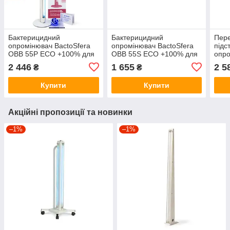
Бактерицидний
Бактерицидний
Пере
опромінювач BactoSfera
опромінювач BactoSfera
підс
OBB 55Р ECO +100% для
OBB 55S ECO +100% для
опро
приміщень до 60 м²
приміщень до 60 м²
OBB
2 446
1 655
2 5
₴
₴
Купити
Купити
Акційні пропозиції та новинки
–1%
–1%