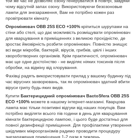
той же час не дозволяє озону генеруватися в повітрі, завдяки
чому відсутній запах озону. Використовуючи безозоновые
лампи для знезараження, Вам не потрібно кожен раз
провітрювати кімнату.
Опромінювач
OBB 25S ECO +100%
кріпиться шурупами на
стіни або стелі, що дає можливість розміщувати опромінювач
для кварцування в приміщеннях з великою прохідністю, де
зростає ймовірність розбити опромінювач. Повністю знищує
всі види мікробів, бактерій, вірусів, грибків, цвілі і інших
хвороботворних організмів. Крім практичності, опромінювач
має ще одне достоїнство - не виділяє ніяких токсинів після
обробки, на відміну від хлорування.
Фахівці радять використовувати прилад у вашому будинку під
час вірусних захворювань, так як опромінювач здатний вбити
віруси грипу будь-яких видів.
Купити
Бактерицидний опромінювач
BactoSfera
OBB 25S
ECO +100%
можете в нашому інтернет-магазині. Кварцова
лампа має тільки позитивні відгуки від наших покупців. Вам
потрібно виділяти всього пів години в день для кварцування
кімнати бактерицидною лампою, і цього буде достатньо для
повної дезинфекції приміщення. Для профілактики утворення
шкідливих мікроорганізмів радимо проводити процедуру
знезараження приміщення 1-2 рази в тиждень.