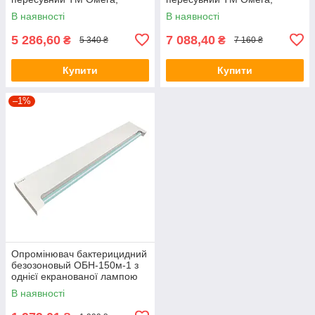
(00001216)
(Omega)
В наявності
В наявності
5 286,60
7 088,40
₴
₴
5 340 ₴
7 160 ₴
Купити
Купити
–1%
Опромінювач бактерицидний
безозоновый ОБН-150м-1 з
однієї екранованої лампою
ТМ ОМЕГА, (Omega)
В наявності