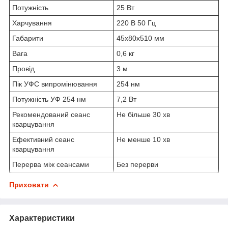
Потужність
25 Вт
Харчування
220 В 50 Гц
Габарити
45x80x510 мм
Вага
0,6 кг
Провід
3 м
Пік УФС випромінювання
254 нм
Потужність УФ 254 нм
7,2 Вт
Рекомендований сеанс
Не більше 30 хв
кварцування
Ефективний сеанс
Не менше 10 хв
кварцування
Перерва між сеансами
Без перерви
Приховати
Характеристики