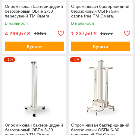
Опромінювач бактерицидний
Опромінювач бактерицидний
безозоновый ОБПе 2-30
безозоновый ОБН-75мн
пересувний ТМ Омега,
ozone free ТМ Омега,
(00001215)
(Omega)
В наявності
В наявності
4 299,57
1 237,50
₴
₴
4 343 ₴
1 250 ₴
Купити
Купити
–1%
–1%
Опромінювач бактерицидний
Опромінювач бактерицидний
безозоновый ОБПе 3-30
безозоновый ОБПе 6-30
пересувний ТМ Омега,
пересувний ТМ Омега,