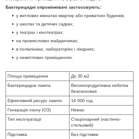
Бактерицидні опромінювачі застосовують:
у житлових кімнатах квартир або приватних будинків;
у школах та дитячих садках;
у театрах і кінотеатрах;
на промислових майданчиках;
в поліклініках, лабораторіях і лікарнях;
у нежитлових приміщеннях.
Площа приміщення
До 30 м2
Бактерицидна лампа
Високопродуктивна небитка
безозоновая
Ефективний ресурс лампи
16 000 год
Генерація озону (О3)
Немає
Тип експлуатації
Стаціонарний (настінно-
стельовий)
Підставка
Без підставки