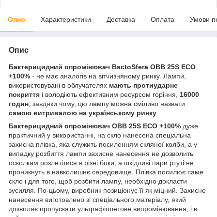
Опис
Характеристики
Доставка
Оплата
Умови п
Опис
Бактерицидний опромінювач
BactoSfera
OBB 25S ECO
+100%
- не має аналогів на вітчизняному ринку. Лампи,
використовувані в облучателях
мають протиударне
покриття
і володіють ефективним ресурсом горіння,
16000
годин
, завдяки чому, цю лампу можна сміливо назвати
самою витривалою на українському ринку
.
Бактерицидний опромінювач
OBB 25S ECO +100%
дуже
практичний у використанні, на скло нанесена спеціальна
захисна плівка, яка служить посиленням скляної колби, а у
випадку розбиття лампи захисне нанесення не дозволить
осколкам розлетітися в різні боки, а шкідливі пари ртуті не
проникнуть в навколишнє середовище. Плівка посилює саме
скло і для того, щоб розбити лампу, необхідно докласти
зусилля. По-цьому, виробник позиціонує її як міцний. Захисне
нанесення виготовлено зі спеціального матеріалу, який
дозволяє пропускати ультрафіолетове випромінювання, і в