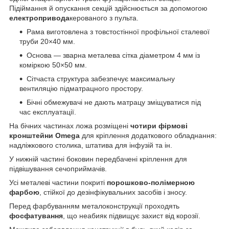
Підіймання й опускання секцій здійснюється за допомогою
електропривода
керованого з пульта.
Рама виготовлена з товстостінної профільної сталевої
труби 20×40 мм.
Основа — зварна металева сітка діаметром 4 мм із
коміркою 50×50 мм.
Сітчаста структура забезпечує максимальну
вентиляцію підматрацного простору.
Бічні обмежувачі не дають матрацу зміщуватися під
час експлуатації.
На бічних частинах ложа розміщені
чотири фірмові
кронштейни Omega
для кріплення додаткового обладнання:
надліжкового столика, штатива для інфузій та ін.
У нижній частині боковин передбачені кріплення для
підвішування сечоприймачів.
Усі металеві частини покриті
порошково-полімерною
фарбою
, стійкої до дезінфікувальних засобів і зносу.
Перед фарбуванням металоконструкції проходять
фосфатування
, що неабияк підвищує захист від корозії.