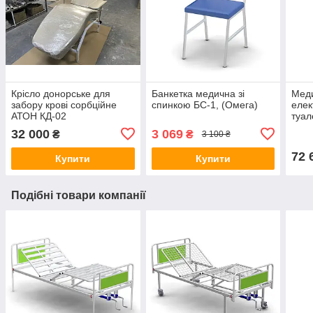
Крісло донорське для
Банкетка медична зі
Мед
забору крові сорбційне
спинкою БС-1, (Омега)
елек
АТОН КД-02
туал
Вели
32 000
3 069
₴
₴
3 100 ₴
Ліжк
72 
Купити
Купити
Подібні товари компанії