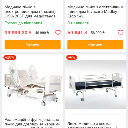
Медичне ліжко з
Медичне ліжко з електричним
електроприводом (4 секції)
приводом Invacare Medley
OSD-B05P для медустанов і
Ergo SW
дому
Готово до відправки
В наявності
39 999,20
50 641
₴
₴
49 999 ₴
56 900 ₴
Купити
Купити
–10%
–6%
Реанімаційне функціональне
Ліжко медичне з двома
ліжко для догляду за хворими