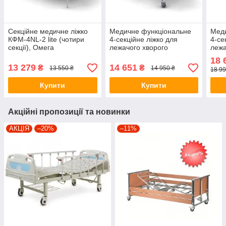
Секційне медичне ліжко
Медичне функціональне
Мед
КФМ-4NL-2 lite (чотири
4-секційне ліжко для
4-се
секції), Омега
лежачого хворого
лежа
КФМ-4nb-1 basic ТМ
КФМ-
18 
Омега
Оме
13 279
14 651
₴
₴
13 550 ₴
14 950 ₴
18 99
Купити
Купити
Акційні пропозиції та новинки
АКЦІЯ
–20%
–11%