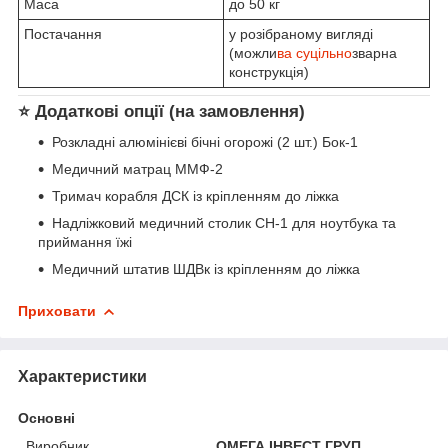
Маса
до 50 кг
Постачання
у розібраному вигляді
(можли
ва суцільно
зварна
конструкція)
⭐
Додаткові опції (на замовлення)
Розкладні алюмінієві бічні огорожі (2 шт.) Бок-1
Медичний матрац ММФ-2
Тримач корабля ДСК із кріпленням до ліжка
Надліжковий медичний столик СН-1 для ноутбука та
приймання їжі
Медичний штатив ШДВк із кріпленням до ліжка
Приховати
Характеристики
Основні
Виробник
ОМЕГА ІНВЕСТ ГРУП