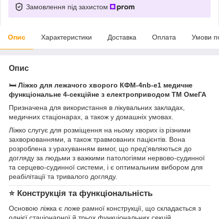
Замовлення під захистом
Опис
Характеристики
Доставка
Оплата
Умови п
Опис
🛏️
Ліжко для лежачого хворого КФМ-4nb-e1 медичне
функціональне 4-секційне з електроприводом ТМ ОмеГА
Призначена для використання в лікувальних закладах,
медичних стаціонарах, а також у домашніх умовах.
Ліжко слугує для розміщення на ньому хворих із різними
захворюваннями, а також травмованих пацієнтів. Вона
розроблена з урахуванням вимог, що пред'являються до
догляду за людьми з важкими патологіями нервово-судинної
та серцево-судинної системи, і є оптимальним вибором для
реабілітації та тривалого догляду.
⭐
Конструкція та функціональність
Основою ліжка є ложе рамної конструкції, що складається з
однієї стаціонарної й трьох функціональних секцій.