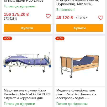
електроприводами Bed-14,
та інвалідами RLD-DHI02
(Туреччина), MIA MED,
Готово до відправки
(880902)
В наявності
156 175,20
₴
45 120
₴
48 000 ₴
173 528 ₴
Купити
Купити
–5%
–5%
Медичне електричне ліжко
Медичне функціональне
Karadeniz Medical AZKA DE03
ліжко RehaBed Taurus 2 з
з пультом керування для
електроприводом —
лікарень, реабілітації та
регульоване лікарняне ліжко
Готово до відправки
Готово до відправки
домашнього догляду
для лежачих хворих