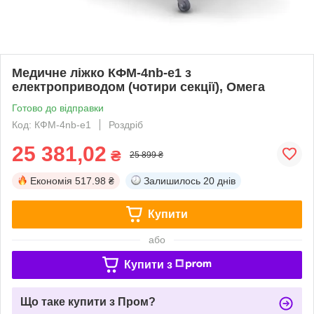
Медичне ліжко КФМ-4nb-e1 з
електроприводом (чотири секції), Омега
Готово до відправки
Код: КФМ-4nb-e1
Роздріб
25 381,02
₴
25 899 ₴
Економія
517.98 ₴
Залишилось
20 днів
Купити
або
Купити з
Що таке купити з Пром?