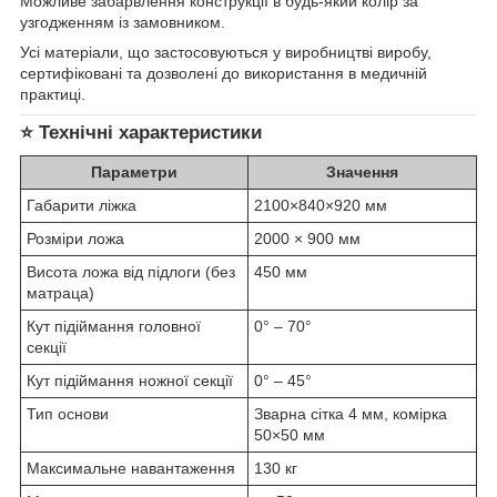
Можливе забарвлення конструкції в будь-який колір за
узгодженням із замовником.
Усі матеріали, що застосовуються у виробництві виробу,
сертифіковані та дозволені до використання в медичній
практиці.
⭐
Технічні характеристики
Параметри
Значення
Габарити ліжка
2100×840×920 мм
Розміри ложа
2000 × 900 мм
Висота ложа від підлоги (без
450 мм
матраца)
Кут підіймання головної
0° – 70°
секції
Кут підіймання ножної секції
0° – 45°
Тип основи
Зварна сітка 4 мм, комірка
50×50 мм
Максимальне навантаження
130 кг