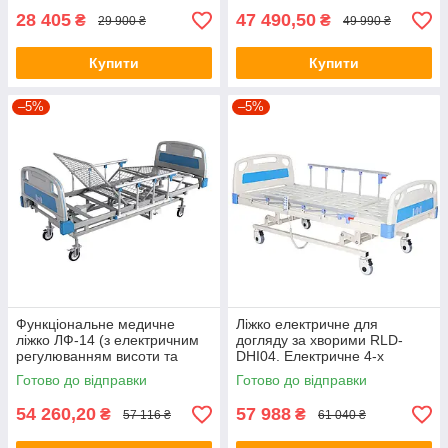
28 405
47 490,50
₴
₴
29 900 ₴
49 990 ₴
Купити
Купити
–5%
–5%
Функціональне медичне
Ліжко електричне для
ліжко ЛФ-14 (з електричним
догляду за хворими RLD-
регулюванням висоти та
DHI04. Електричне 4-х
нахилу секцій, VIOLA
секційне ліжко
Готово до відправки
Готово до відправки
54 260,20
57 988
₴
₴
57 116 ₴
61 040 ₴