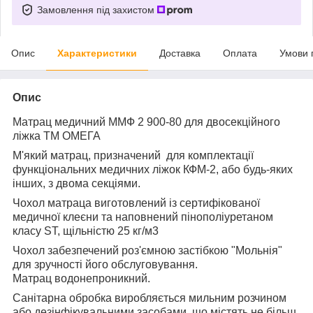
Замовлення під захистом
Опис
Характеристики
Доставка
Оплата
Умови 
Опис
Матрац медичний ММФ 2 900-80 для двосекційного
ліжка ТМ ОМЕГА
М'який матрац, призначений для комплектації
функціональних медичних ліжок
КФМ-2,
або будь-яких
інших, з двома секціями.
Чохол матраца виготовлений із сертифікованої
медичної клеєни та наповнений пінополіуретаном
класу ST, щільністю 25 кг/м3
Чохол забезпечений роз'ємною застібкою "Мольнія"
для зручності його обслуговування.
Матрац водонепроникний.
Санітарна обробка виробляється мильним розчином
або дезінфікувальними засобами, що містять не більш