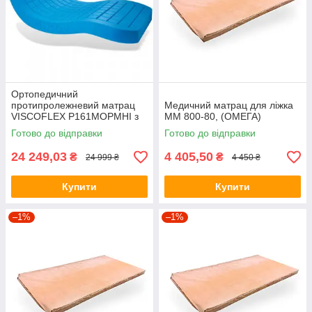
Ортопедичний
протипролежневий матрац
Медичний матрац для ліжка
VISCOFLEX P161MOPMHI з
ММ 800-80, (ОМЕГА)
ефектом памʼяті, 199×88×14
Готово до відправки
Готово до відправки
см (Франція)
24 249,03
4 405,50
₴
₴
24 999 ₴
4 450 ₴
Купити
Купити
–1%
–1%