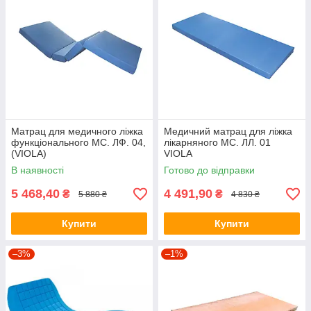
Матрац для медичного ліжка
Медичний матрац для ліжка
функціонального МС. ЛФ. 04,
лікарняного MС. ЛЛ. 01
(VIOLA)
VIOLA
В наявності
Готово до відправки
5 468,40
4 491,90
₴
₴
5 880 ₴
4 830 ₴
Купити
Купити
–3%
–1%