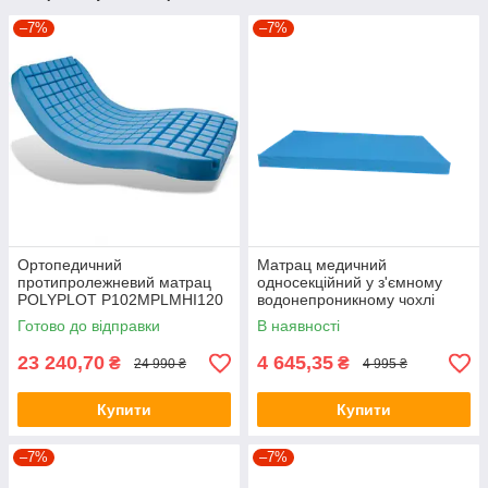
–7%
–7%
Ортопедичний
Матрац медичний
протипролежневий матрац
односекційний у з'ємному
POLYPLOT P102MPLMHI120
водонепроникному чохлі
200×120×14 см, до 270 кг
завтовшки 80 см (М1 (80)) ,
Готово до відправки
В наявності
(Франція)
(88090)
23 240,70
4 645,35
₴
₴
24 990 ₴
4 995 ₴
Купити
Купити
–7%
–7%