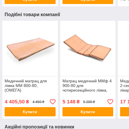
Подібні товари компанії
Медичний матрац для
Матрац медичний ММф 4
Мед
ліжка ММ 800-80,
900-80 для
2-се
(ОМЕГА)
чотирисекційного ліжка,
ліка
(ОМЕГА)
КФМ-
Оме
4 405,50
5 148
17 
₴
₴
4 450 ₴
5 200 ₴
Купити
Купити
Акційні пропозиції та новинки