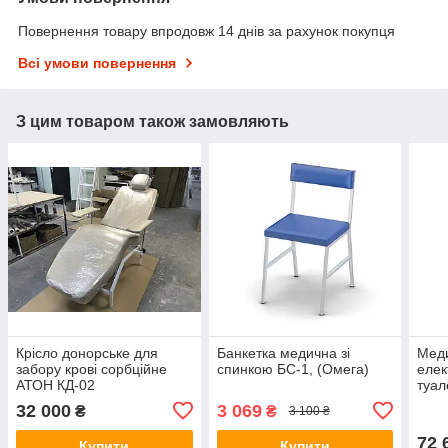
Повернення товару впродовж 14 днів за рахунок покупця
Всі умови повернення
З цим товаром також замовляють
Крісло донорське для
Банкетка медична зі
Мед
забору крові сорбційне
спинкою БС-1, (Омега)
елек
АТОН КД-02
туал
Вели
32 000
3 069
₴
₴
3 100 ₴
Ліжк
72 
Купити
Купити