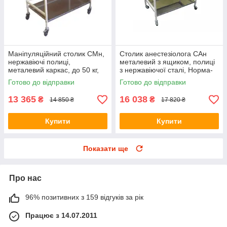
Маніпуляційний столик СМн,
Столик анестезіолога САн
нержавіючі полиці,
металевий з ящиком, полиці
металевий каркас, до 50 кг,
з нержавіючої сталі, Норма-
Норма-Трейд, (8166590)
Трейд, (432778))
Готово до відправки
Готово до відправки
13 365
16 038
₴
₴
14 850 ₴
17 820 ₴
Купити
Купити
Показати ще
Про нас
96% позитивних з 159 відгуків за рік
Працює з 14.07.2011