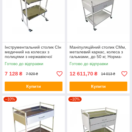
Інструментальний столик СІн
Маніпуляційний столик СМм,
медичний на колесах з
металевий каркас, колеса з
полицями з нержавіючої
гальмами, до 50 кг, Норма-
сталі, Норма-Трейд,
Трейд, (61998)
Готово до відправки
Готово до відправки
(091165))
7 128
12 611,70
₴
₴
7 920 ₴
14 013 ₴
Купити
Купити
–10%
–10%