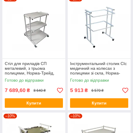
Стіл для приладів СП
Інструментальний столик СІс
металевий, з трьома
медичний на колесах з
полицями, Норма-Трейд,
полицями зі скла, Норма-
(718879)
Трейд, (61998)
Готово до відправки
Готово до відправки
7 689,60
5 913
₴
₴
8 640 ₴
6 570 ₴
Купити
Купити
–10%
–10%