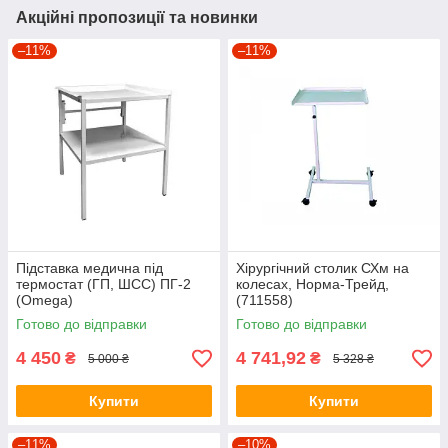
Акційні пропозиції та новинки
–11%
–11%
Підставка медична під
Хірургічний столик СХм на
термостат (ГП, ШСС) ПГ-2
колесах, Норма-Трейд,
(Omega)
(711558)
Готово до відправки
Готово до відправки
4 450
4 741,92
₴
₴
5 000 ₴
5 328 ₴
Купити
Купити
–11%
–10%