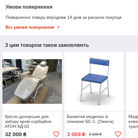
Умови повернення
Повернення товару впродовж 14 днів за рахунок покупця
Всі умови повернення
З цим товаром також замовляють
Крісло донорське для
Банкетка медична зі
Мед
забору крові сорбційне
спинкою БС-1, (Омега)
елек
АТОН КД-02
туал
Вели
32 000
3 069
₴
₴
3 100 ₴
Ліжк