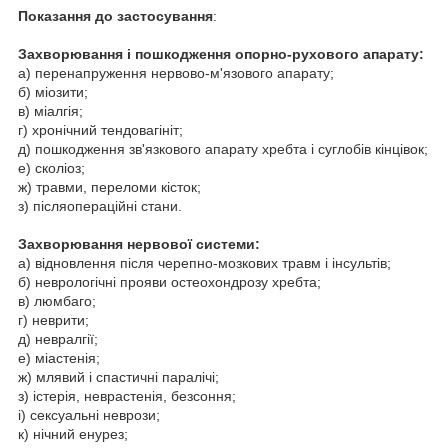
Показання до застосування
:
Захворювання і пошкодження опорно-рухового апарату:
а) перенапруження нервово-м'язового апарату;
б) міозити;
в) міалгія;
г) хронічний тендовагініт;
д) пошкодження зв'язкового апарату хребта і суглобів кінцівок;
е) сколіоз;
ж) травми, переломи кісток;
з) післяопераційні стани.
Захворювання нервової системи:
а) відновлення після черепно-мозкових травм і інсультів;
б) неврологічні прояви остеохондрозу хребта;
в) люмбаго;
г) неврити;
д) невралгії;
е) міастенія;
ж) млявий і спастичні паралічі;
з) істерія, неврастенія, безсоння;
і) сексуальні неврози;
к) нічний енурез;