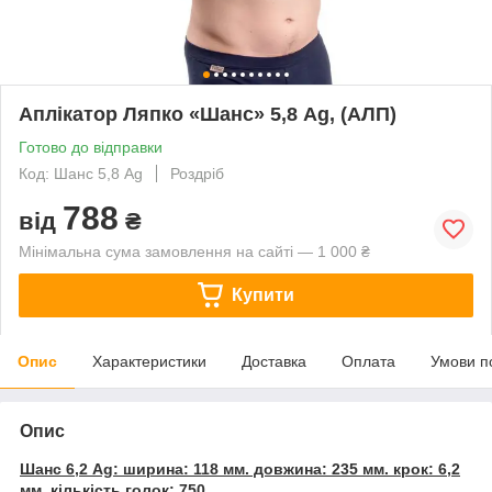
Аплікатор Ляпко «Шанс» 5,8 Ag, (АЛП)
Готово до відправки
Код: Шанс 5,8 Ag
Роздріб
788
від
₴
Мінімальна сума замовлення на сайті — 1 000 ₴
Купити
Опис
Характеристики
Доставка
Оплата
Умови п
Опис
Шанс 6,2 Ag: ширина: 118 мм. довжина: 235 мм. крок: 6,2
мм. кількість голок: 750.