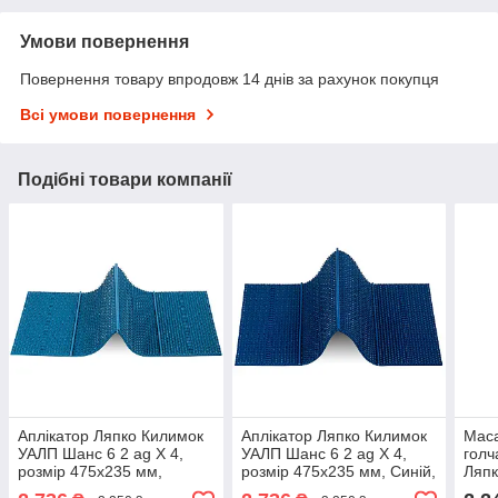
Умови повернення
Повернення товару впродовж 14 днів за рахунок покупця
Всі умови повернення
Подібні товари компанії
Аплікатор Ляпко Килимок
Аплікатор Ляпко Килимок
Мас
УАЛП Шанс 6 2 ag Х 4,
УАЛП Шанс 6 2 ag Х 4,
голч
розмір 475х235 мм,
розмір 475х235 мм, Синій,
Ляпк
Блакитний, (АЛП)
(АЛП)