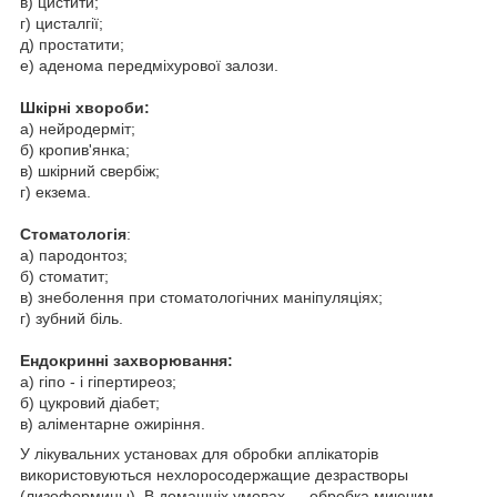
в) цистити;
г) цисталгії;
д) простатити;
е) аденома передміхурової залози.
Шкірні хвороби:
а) нейродерміт;
б) кропив'янка;
в) шкірний свербіж;
г) екзема.
Стоматологія
:
а) пародонтоз;
б) стоматит;
в) знеболення при стоматологічних маніпуляціях;
г) зубний біль.
Ендокринні захворювання:
а) гіпо - і гіпертиреоз;
б) цукровий діабет;
в) аліментарне ожиріння.
У лікувальних установах для обробки аплікаторів
використовуються нехлоросодержащие дезрастворы
(лизоформины). В домашніх умовах — обробка миючим