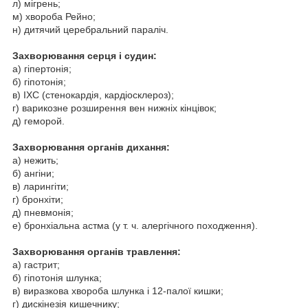
л) мігрень;
м) хвороба Рейно;
н) дитячий церебральний параліч.
Захворювання серця і судин:
а) гіпертонія;
б) гіпотонія;
в) ІХС (стенокардія, кардіосклероз);
г) варикозне розширення вен нижніх кінцівок;
д) геморой.
Захворювання органів дихання:
а) нежить;
б) ангіни;
в) ларингіти;
г) бронхіти;
д) пневмонія;
е) бронхіальна астма (у т. ч. алергічного походження).
Захворювання органів травлення:
а) гастрит;
б) гіпотонія шлунка;
в) виразкова хвороба шлунка і 12-палої кишки;
г) дискінезія кишечнику;