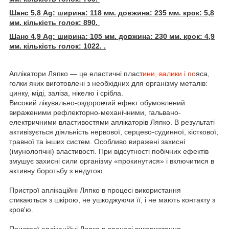
Шанс 5,8 Ag: ширина: 118 мм. довжина: 235 мм. крок: 5,8
мм. кількість голок: 890.
Шанс 4,9 Ag: ширина: 105 мм. довжина: 230 мм. крок: 4,9
мм. кількість голок: 1022. .
Аплікатори Ляпко — це еластичні пласт
ини, валики і по
яса,
голки яких виготовлені з необхідних для організму металів:
цинку, міді, заліза, нікелю і срібла.
Високий лікувально-оздоровчий ефект обумовлений
вираженими рефлекторно-механічними, гальвано-
електричними властивостями аплікаторів Ляпко. В результаті
активізується діяльність нервової, серцево-судинної, кісткової,
травної та інших систем. Особливо виражені захисні
(імунологічні) властивості. При відсутності побічних ефектів
змушує захисні сили організму «прокинутися» і включитися в
активну боротьбу з недугою.
Пристрої аплікаційні Ляпко в процесі використання
стикаються з шкірою, не ушкоджуючи її, і не мають контакту з
кров'ю.
Пристрої аплікаційні Ляпко в процесі використання