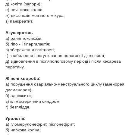
д) коліти (запори);
е) печінкова коліка;
ж) дискінезія жовчного міхура;
з) панкреатит.
Акушерство:
а) ранні токсикози;
б) гіпо - і гіпергалактія;
в) збереження вагітності;
г) знеболення і регулювання пологової діяльності;
д) відновлення в післяпологовому періоді і після кесарева
перетину.
Жіночі хвороби:
а) порушення оваріально-менструального циклу (аменорея,
дисменорея);
б) аднексити;
в) клімактеричний синдром;
г) безпліддя.
Урологія:
а) гломерулонефрит, пієлонефрит;
б) ниркова коліка;