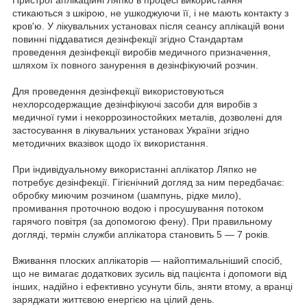
стикаються з шкірою, не ушкоджуючи її, і не мають контакту з
кров'ю. У лікувальних установах після сеансу аплікацій вони
повинні піддаватися дезінфекції згідно Стандартам
проведення дезінфекції виробів медичного призначення,
шляхом їх повного занурення в дезінфікуючий розчин.
Для проведення дезінфекції використовуються
нехлорсодержащие дезінфікуючі засоби для виробів з
медичної гуми і некоррозиностойких металів, дозволені для
застосування в лікувальних установах України згідно
методичних вказівок щодо їх використання.
При індивідуальному використанні аплікатор Ляпко не
потребує дезінфекції. Гігієнічний догляд за ним передбачає:
обробку миючим розчином (шампунь, рідке мило),
промивання проточною водою і просушування потоком
гарячого повітря (за допомогою фену). При правильному
догляді, термін служби аплікатора становить 5 — 7 років.
Вживання плоских аплікаторів — найоптимальніший спосіб,
що не вимагає додаткових зусиль від пацієнта і допомоги від
інших, надійно і ефективно усунути біль, зняти втому, а вранці
заряджати життєвою енергією на цілий день.