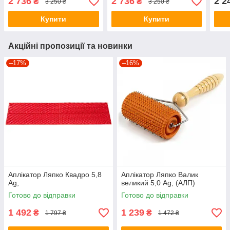
2 736
2 736
2 2
₴
₴
3 250 ₴
3 250 ₴
Купити
Купити
Акційні пропозиції та новинки
–17%
–16%
Аплікатор Ляпко Квадро 5,8
Аплікатор Ляпко Валик
Ag,
великий 5,0 Ag, (АЛП)
Готово до відправки
Готово до відправки
1 492
1 239
₴
₴
1 797 ₴
1 472 ₴