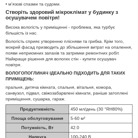
• м'язові спазми та судоми.
Створіть здоровий мікроклімат у будинку з
осушувачем повітря!
Висока вологість у приміщенні - проблема, яка турбує
більшість із нас.
Вологість сприяє утворенню плісняви та грибка. Крім того,
мокрий фасад призводить до збільшення витрат на опалення,
появи неприємних запахів та затримки ремонтних робіт.
Найкраще рішення для вологих стін - купити осушувач
повітря.
ВОЛОГОПОГЛИНАЧ ІДЕАЛЬНО ПІДХОДИТЬ ДЛЯ ТАКИХ
ПРИМІЩЕНЬ:
пральня, дитяча кімната, спальня, вітальня, комора,
санвузол, підвал, свіжозабарвлені кімнати, раніше затоплені
приміщення, сушарка, гараж.
Продуктивність
450 мл/день (30 °RH80%)
Площа обслуговування
5-60 м²
Потужність, Вт
42.0
Напруга
100-240 В