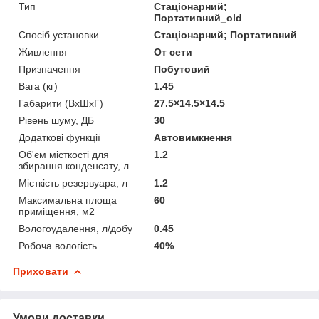
Тип
Стаціонарний;
Портативний_old
Спосіб установки
Стаціонарний; Портативний
Живлення
От сети
Призначення
Побутовий
Вага (кг)
1.45
Габарити (ВхШхГ)
27.5×14.5×14.5
Рівень шуму, ДБ
30
Додаткові функції
Автовимкнення
Об'єм місткості для
1.2
збирання конденсату, л
Місткість резервуара, л
1.2
Максимальна площа
60
приміщення, м2
Вологоудалення, л/добу
0.45
Робоча вологість
40%
Приховати
Умови доставки