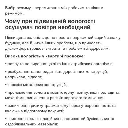
Вибір режиму - перемикання між робочим та нічним
режимом.
Чому при підвищеній вологості
осушувач повітря необхідний
Підвищена вологість це не просто неприємний сирий запах у
будинку, але й низка інших проблем, що приносять
дискомфорт, грошові витрати та проблеми зі здоров'ям.
Висока вологість у квартирі провокує:
• появу та поширення цвілі та інших грибкових організмів;
• розбухання та непридатність дерев'яних конструкцій,
наприклад, підлоги;
• корозію металевих конструкцій;
• проникнення вологи в комп'ютерну техніку, інші прилади та
механізми, виникнення ризиків короткого замикання;
• виникнення ризику травматизму через утворення потік та
калюж на підлоговому покритті;
• зниження теплоізоляційних властивостей будівельних та
оздоблювальних матеріалів;