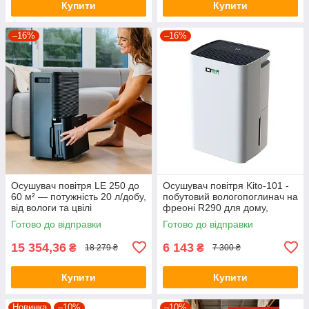
Купити
Купити
–16%
–16%
Осушувач повітря LE 250 до
Осушувач повітря Kito-101 -
60 м² — потужність 20 л/добу,
побутовий вологопоглинач на
від вологи та цвілі
фреоні R290 для дому,
квартира до 50 м²,
Готово до відправки
Готово до відправки
продуктивність 6 л
15 354,36
6 143
₴
₴
18 279 ₴
7 300 ₴
Купити
Купити
Новинка
–10%
–10%