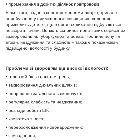
• промерзання відкритих ділянок повітроводів.
Більш того, згідно з спостереженнями лікарів, тривале
перебування у приміщенні з підвищеною вологістю
призводить до того, що в органах дихання відбуваються
незворотні зміни. Вогкість «сприяє» появі таких серйозних
захворювань як туберкульоз та астма. Постійне почуття
втоми, нездужання та слабкість – також є показниками
підвищеної вологості у будинку.
Проблеми зі здоров'ям від високої вологості:
• головний біль і навіть мігрень;
• захворювання дихальних шляхів;
• погіршення загального самопочуття;
• регулярна слабкість та нездужання;
• розлади роботи ШКТ;
• кровотеча з носа;
• переохолодження новонароджених;
• зневоднення;