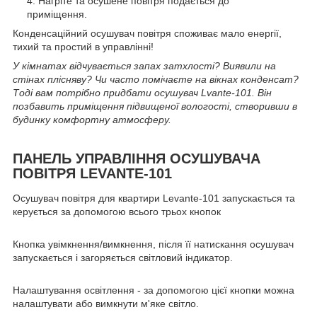
Нагріте та осушене повітря подається до
приміщення.
Конденсаційний осушувач повітря споживає мало енергії,
тихий та простий в управлінні!
У кімнатах відчувається запах затхлості? Виявили на
стінах плісняву? Чи часто помічаєте на вікнах конденсат?
Тоді вам потрібно придбати осушувач Lvante-101. Він
позбавить приміщення підвищеної вологості, створивши в
будинку комфортну атмосферу.
ПАНЕЛЬ УПРАВЛІННЯ ОСУШУВАЧА
ПОВІТРЯ LEVANTE-101
Осушувач повітря для квартири Levante-101 запускається та
керується за допомогою всього трьох кнопок
Кнопка увімкнення/вимкнення, після її натискання осушувач
запускається і загоряється світловий індикатор.
Налаштування освітлення - за допомогою цієї кнопки можна
налаштувати або вимкнути м'яке світло.