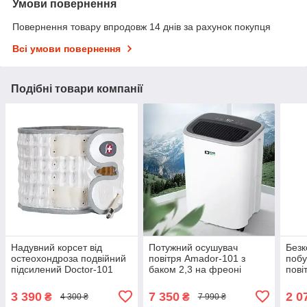
Умови повернення
Повернення товару впродовж 14 днів за рахунок покупця
Всі умови повернення
Подібні товари компанії
Надувний корсет від
Потужний осушувач
Без
остеохондроза подвійний
повітря Amador-101 з
побу
підсилений Doctor-101
баком 2,3 на фреоні
пові
Twin (TW-PNC-2)
R290. Вологопоглинач з
продуктивністю 12л/день
3 390
7 350
2 0
₴
₴
4 300 ₴
7 990 ₴