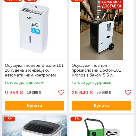
Осушувач повітря Brisote-101
Осушувач повітря
20 л/день з іонізацією,
промисловий Doctor-101
автоматичним контролем
Kronos з баком 5.5 л.
вологості та баком 6 л
Вологопоглинач
Готово до відправки
Готово до відправки
продуктивністю 60 л/день
9 359
26 640
₴
₴
10 399 ₴
29 600 ₴
Купити
Купити
–8%
–1%