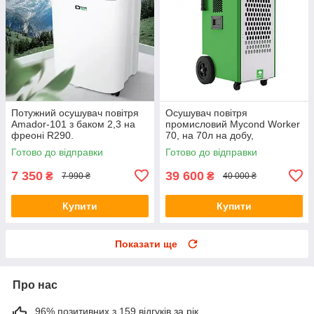
Потужний осушувач повітря
Осушувач повітря
Amador-101 з баком 2,3 на
промисловий Mycond Worker
фреоні R290.
70, на 70л на добу,
Вологопоглинач з
Великобританія
Готово до відправки
Готово до відправки
продуктивністю 12л/день
7 350
39 600
₴
₴
7 990 ₴
40 000 ₴
Купити
Купити
Показати ще
Про нас
96% позитивних з 159 відгуків за рік