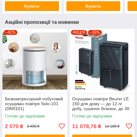
Купити
Купити
Акційні пропозиції та новинки
–41%
АКЦІЯ
–16%
Безкомпресорний побутовий
Осушувач повітря Beurer LE
осушувач повітря Solo-101
150 для дому — до 12 л/
(DKR101)
добу, сушіння білизни, до 30
м2
Готово до відправки
Готово до відправки
2 070
11 078,76
₴
₴
3 490 ₴
13 189 ₴