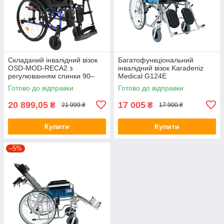
Складаний інвалідний візок
Багатофункціональний
OSD-MOD-RECA2 з
інвалідний візок Karadeniz
регулюванням спинки 90–
Medical G124E
140°, підголівником,
Готово до відправки
Готово до відправки
анатомічними підніжками
20 899,05
17 005
₴
₴
21 999 ₴
17 900 ₴
Купити
Купити
–5%