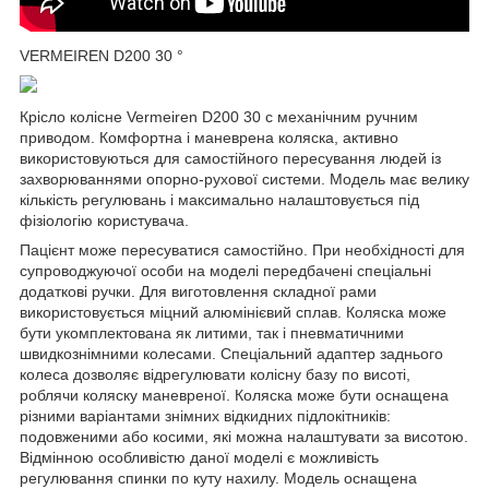
VERMEIREN D200 30 °
Крісло колісне Vermeiren D200 30 c механічним ручним
приводом. Комфортна і маневрена коляска, активно
використовуються для самостійного пересування людей із
захворюваннями опорно-рухової системи. Модель має велику
кількість регулювань і максимально налаштовується під
фізіологію користувача.
Пацієнт може пересуватися самостійно. При необхідності для
супроводжуючої особи на моделі передбачені спеціальні
додаткові ручки. Для виготовлення складної рами
використовується міцний алюмінієвий сплав. Коляска може
бути укомплектована як литими, так і пневматичними
швидкознімними колесами. Спеціальний адаптер заднього
колеса дозволяє відрегулювати колісну базу по висоті,
роблячи коляску маневреної. Коляска може бути оснащена
різними варіантами знімних відкидних підлокітників:
подовженими або косими, які можна налаштувати за висотою.
Відмінною особливістю даної моделі є можливість
регулювання спинки по куту нахилу. Модель оснащена