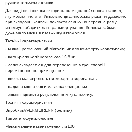
ручним гальмом стоянки.
Для сидіння і спинки використана міцна нейлонова тканина,
яку можна чистити. Унікальне дизайнерське рішення дозволяє
при складанні коляски покласти спинку на передню раму,
мінімізує габарити для транспортування. Коляска займає
дуже мало місця в багажнику автомобіля.
Технічні характеристики
- м'який регульований підголівник для комфорту користувача;
- вага крісла колісноговсього 16,8 кг
- легко складається для перевезення в транспорті і
переміщення по приміщеннях;
- висока маневреність і комфортна керованість;
- надійна міцна обшивка легко очищається;
- знімні підніжки з регулюванням кута нахилу.
Технічні характеристики
ВиробникVVERMEIRENN (Бельгія)
ТипБагатофункціональні
Максимальне навантаження , кг130