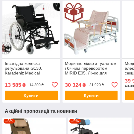
Інвалідна коляска
Медичне ліжко з туалетом
Меди
регульована G130,
і бічним переворотом
елек
Karadeniz Medical
MIRID Е05. Ліжко для
секц
(Туреччина)
реабілітації. Ліжко для
меду
39 
інваліда
13 585
30 324
₴
₴
14 300 ₴
31 920 ₴
49 99
Купити
Купити
Акційні пропозиції та новинки
–6%
–5%