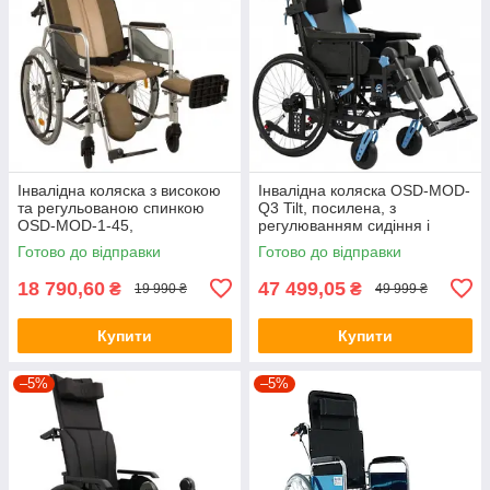
Інвалідна коляска з високою
Інвалідна коляска OSD-MOD-
та регульованою спинкою
Q3 Tilt, посилена, з
OSD-MOD-1-45,
регулюванням сидіння і
(ОСД3771558)
спинки, для дому та вулиці
Готово до відправки
Готово до відправки
до 150 к
18 790,60
47 499,05
₴
₴
19 990 ₴
49 999 ₴
Купити
Купити
–5%
–5%