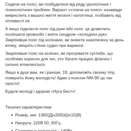
Сидячи на поясі, ви позбудетеся від ряду урологічних і
гінекологічних проблем. Варіант «стоячи на поясі» назавжди
викреслить з вашого життя мозолі і натоптиші, позбавить від
пітливості ніг.
А якщо підкласти пояс під руки або ноги, це дозволить
поліпшити кровообіг і зняти синдром «холодних рук».
Закріпивши пояс під колінами, ви знімете накопичену за день
втому, зміцніть стінки судин при варикозі.
Закріпивши пояс на колінах, ви прогріваєте суглоби, що
особливо корисно для тих, хто багато працює фізично і
сильно втомлюється.
Якщо в душі вам, як і раніше, 18, допоможіть своєму тілу,
поверніть йому молодість! Адже з поясом NM-90 це так
просто!
Будьте молоді і здорові «Нуга Бест»!
Технічні характеристики
Розмір, мм: 1360(Д)х200(Ш)х15(В)
Напруга: 220В 50, 60Гц
Споживана потужність: 140Вт