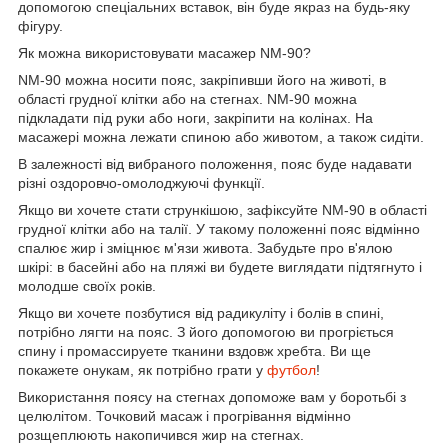
допомогою спеціальних вставок, він буде якраз на будь-яку
фігуру.
Як можна використовувати масажер NM-90?
NM-90 можна носити пояс, закріпивши його на животі, в
області грудної клітки або на стегнах. NM-90 можна
підкладати під руки або ноги, закріпити на колінах. На
масажері можна лежати спиною або животом, а також сидіти.
В залежності від вибраного положення, пояс буде надавати
різні оздоровчо-омолоджуючі функції.
Якщо ви хочете стати стрункішою, зафіксуйте NM-90 в області
грудної клітки або на талії. У такому положенні пояс відмінно
спалює жир і зміцнює м'язи живота. Забудьте про в'ялою
шкірі: в басейні або на пляжі ви будете виглядати підтягнуто і
молодше своїх років.
Якщо ви хочете позбутися від радикуліту і болів в спині,
потрібно лягти на пояс. З його допомогою ви прогріється
спину і промассируете тканини вздовж хребта. Ви ще
покажете онукам, як потрібно грати у
футбол
!
Використання поясу на стегнах допоможе вам у боротьбі з
целюлітом. Точковий масаж і прогрівання відмінно
розщеплюють накопичився жир на стегнах.