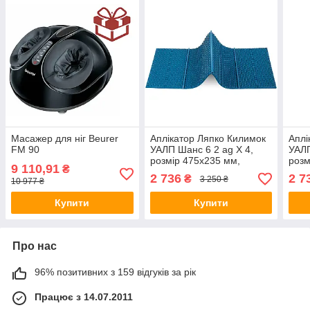
Масажер для ніг Beurer
Аплікатор Ляпко Килимок
Аплі
FM 90
УАЛП Шанс 6 2 ag Х 4,
УАЛП
розмір 475х235 мм,
розм
9 110,91
₴
Блакитний, (АЛП)
(АЛП
2 736
2 7
₴
3 250 ₴
10 977 ₴
Купити
Купити
Про нас
96% позитивних з 159 відгуків за рік
Працює з 14.07.2011