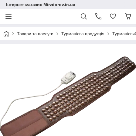
Інтернет магазин Mirzdorov.in.ua
Товари та послуги
Турманієва продукція
Турманієви