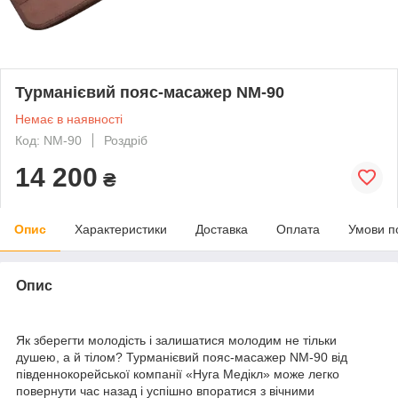
Турманієвий пояс-масажер NM-90
Немає в наявності
Код: NM-90
Роздріб
14 200
₴
Опис
Характеристики
Доставка
Оплата
Умови п
Опис
Як зберегти молодість і залишатися молодим не тільки
душею, а й тілом? Турманієвий пояс-масажер NM-90 від
південнокорейської компанії «Нуга Медікл» може легко
повернути час назад і успішно впоратися з вічними