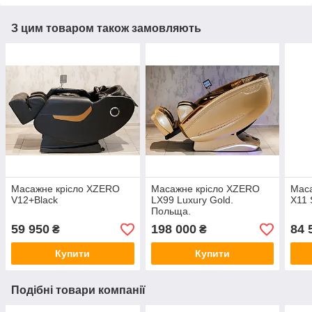
З цим товаром також замовляють
Масажне крісло XZERO
Масажне крісло XZERO
Мас
V12+Black
LХ99 Luxury Gold.
X11 
Польща.
59 950
198 000
84 
₴
₴
Купити
Купити
Подібні товари компанії