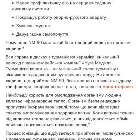
Надає профілактичну дію на серцево-судинну і
дихальну системи.
Покращує роботу опорно-рухового апарату.
Зміцнює імунітет.
Дарує гарне самопочуття.
Чому пояс NM-90 має такий благотворний вплив на організм
людини?
Вся справа в дисках з турманієвої кераміки, унікальний
винахід південнокорейської компанії «Нуга Медікл».
Турманієва кераміка – це унікальний сплав турмаліну і
німеччина з додаванням вулканічних порід. На організм
людини, що приймає NM-90, благотворно впливають відразу
три фактори: інфрачервоне тепло, іонізація та
магнітотерапія
.
Найбільшу користь для омолодження організму людини
впливає інфрачервоне тепло. Організм безперешкодно
пропускає інфрачервоні хвилі, тому що вони відповідає
спектру випромінювання здорових клітин. Коли клітини тканин
під впливом тепла нагріваються, в них відновлюється обмін
речовин і посилюються позитивні реакції.
Процес іонізації, що відбувається при зіткненні молекул кисню
з поверхнею турманієвої кераміки, сприяє кращому