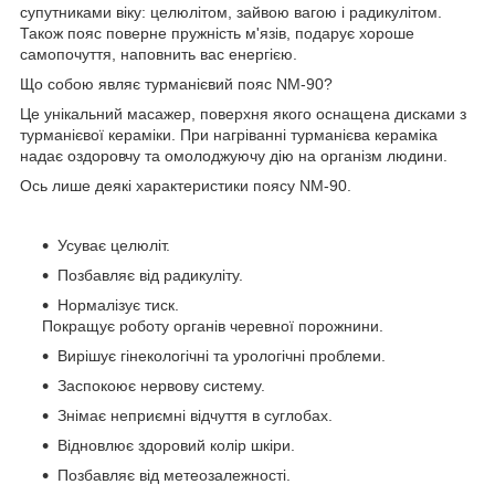
супутниками віку: целюлітом, зайвою вагою і радикулітом.
Також пояс поверне пружність м'язів, подарує хороше
самопочуття, наповнить вас енергією.
Що собою являє турманієвий пояс NM-90?
Це унікальний масажер, поверхня якого оснащена дисками з
турманієвої кераміки. При нагріванні турманієва кераміка
надає оздоровчу та омолоджуючу дію на організм людини.
Ось лише деякі характеристики поясу NM-90.
Усуває целюліт.
Позбавляє від радикуліту.
Нормалізує тиск.
Покращує роботу органів черевної порожнини.
Вирішує гінекологічні та урологічні проблеми.
Заспокоює нервову систему.
Знімає неприємні відчуття в суглобах.
Відновлює здоровий колір шкіри.
Позбавляє від метеозалежності.