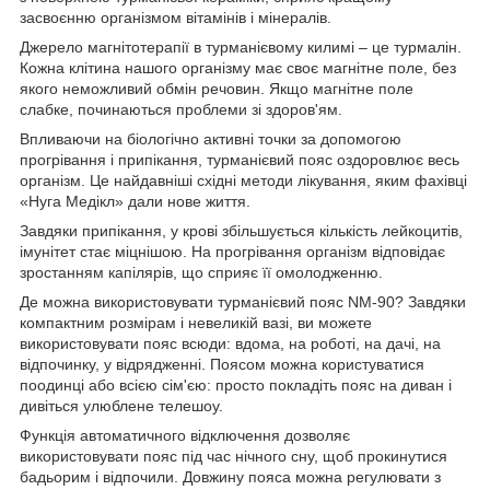
засвоєнню організмом вітамінів і мінералів.
Джерело магнітотерапії в турманієвому килимі – це турмалін.
Кожна клітина нашого організму має своє магнітне поле, без
якого неможливий обмін речовин. Якщо магнітне поле
слабке, починаються проблеми зі здоров'ям.
Впливаючи на біологічно активні точки за допомогою
прогрівання і припікання, турманієвий пояс оздоровлює весь
організм. Це найдавніші східні методи лікування, яким фахівці
«Нуга Медікл» дали нове життя.
Завдяки припікання, у крові збільшується кількість лейкоцитів,
імунітет стає міцнішою. На прогрівання організм відповідає
зростанням капілярів, що сприяє її омолодженню.
Де можна використовувати турманієвий пояс NM-90? Завдяки
компактним розмірам і невеликій вазі, ви можете
використовувати пояс всюди: вдома, на роботі, на дачі, на
відпочинку, у відрядженні. Поясом можна користуватися
поодинці або всією сім'єю: просто покладіть пояс на диван і
дивіться улюблене телешоу.
Функція автоматичного відключення дозволяє
використовувати пояс під час нічного сну, щоб прокинутися
бадьорим і відпочили. Довжину пояса можна регулювати з