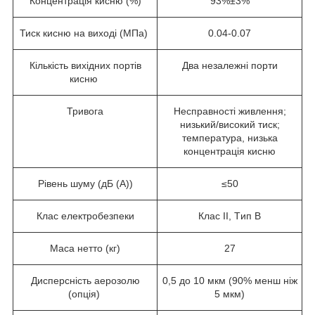
Концентрація кисню (%)
93%±3%
Тиск кисню на виході (МПа)
0.04-0.07
Кількість вихідних портів
Два незалежні порти
кисню
Тривога
Несправності живлення;
низький/високий тиск;
температура, низька
концентрація кисню
Рівень шуму (дБ (A))
≤50
Клас електробезпеки
Клас ІІ, Tип B
Маса нетто (кг)
27
Дисперсність аерозолю
0,5 до 10 мкм (90% менш ніж
(опція)
5 мкм)