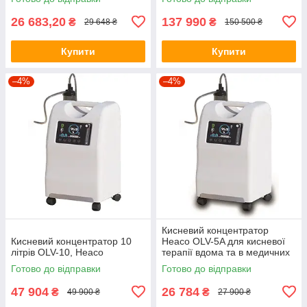
26 683,20
137 990
₴
₴
29 648 ₴
150 500 ₴
Купити
Купити
–4%
–4%
Кисневий концентратор
Кисневий концентратор 10
Heaco OLV-5A для кисневої
літрів OLV-10, Heaco
терапії вдома та в медичних
закладах
Готово до відправки
Готово до відправки
47 904
26 784
₴
₴
49 900 ₴
27 900 ₴