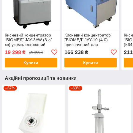
Кисневий концентратор
Кисневий концентратор
Кисн
"БІОМЕД" JAY-3AW (3 л/
"БІОМЕД" JAY-10 (4.0)
"БІО
хв) укомплектований
призначений для
(564
зволожувачем повітря.
використання в
19 298
166 238
211
₴
₴
19 300 ₴
лікувальних закладах
Купити
Купити
Акційні пропозиції та новинки
–67%
–63%