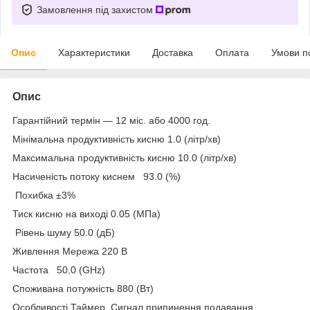
Замовлення під захистом
Опис
Характеристики
Доставка
Оплата
Умови п
Опис
Гарантійний термін — 12 міс. або 4000 год.
Мінімальна продуктивність кисню 1.0 (літр/хв)
Максимальна продуктивність кисню 10.0 (літр/хв)
Насиченість потоку киснем 93.0 (%)
Похибка ±3%
Тиск кисню на виході 0.05 (МПа)
Рівень шуму 50.0 (дБ)
Живлення Мережа 220 В
Частота 50.0 (GHz)
Споживана потужність 880 (Вт)
Особливості Таймер, Сигнал припинення подавання