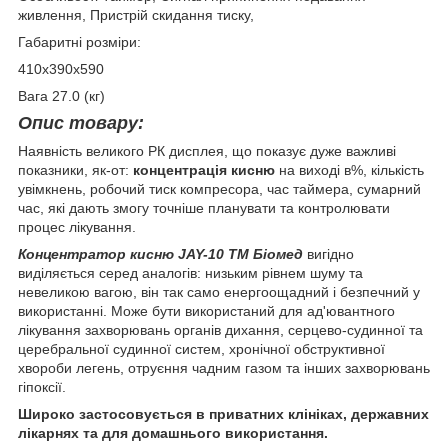
живлення, Пристрій скидання тиску,
Габаритні розміри:
410х390х590
Вага 27.0 (кг)
Опис товару:
Наявність великого РК дисплея, що показує дуже важливі
показники, як-от:
концентрація кисню
на виході в%, кількість
увімкнень, робочий тиск компресора, час таймера, сумарний
час, які дають змогу точніше планувати та контролювати
процес лікування.
Концентратор кисню JAY-10 ТМ Біомед
вигідно
виділяється серед аналогів: низьким рівнем шуму та
невеликою вагою, він так само енергоощадний і безпечний у
використанні. Може бути використаний для ад'ювантного
лікування захворювань органів дихання, серцево-судинної та
церебральної судинної систем, хронічної обструктивної
хвороби легень, отруєння чадним газом та інших захворювань
гіпоксії.
Широко застосовується в приватних клініках, державних
лікарнях та для домашнього використання.