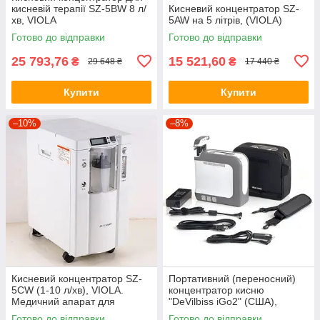
кисневій терапії SZ-5BW 8 л/
Кисневий концентратор SZ-
хв, VIOLA
5AW на 5 літрів, (VIOLA)
Готово до відправки
Готово до відправки
25 793,76
15 521,60
₴
₴
29 648 ₴
17 440 ₴
Купити
Купити
–10%
–8%
Кисневий концентратор SZ-
Портативний (переносний)
5CW (1-10 л/хв), VIOLA.
концентратор кисню
Медичний апарат для
"DeVilbiss iGo2" (США),
кисневої терапії
(03379)
Готово до відправки
Готово до відправки