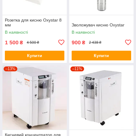
Розетка для кисню Oxystar 8
мм
Зволожувач кисню Oxystar
В наявності
В наявності
1 500
900
₴
₴
4 500 ₴
2 438 ₴
Купити
Купити
–13%
–11%
Кисневий концентратор для