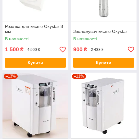
Розетка для кисню Oxystar 8
мм
Зволожувач кисню Oxystar
В наявності
В наявності
1 500
900
₴
₴
4 500 ₴
2 438 ₴
Купити
Купити
–13%
–11%