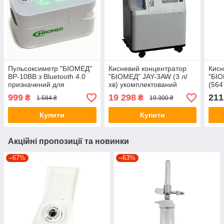
Пульсоксиметр "БІОМЕД"
Кисневий концентратор
Кисн
ВР-10ВВ з Bluetooth 4.0
"БІОМЕД" JAY-3AW (3 л/
"БІО
призначений для
хв) укомплектований
(564
неінвазивного
зволожувачем повітря.
999
19 298
211
₴
₴
1 584 ₴
19 300 ₴
вимірювання
Купити
Купити
Акційні пропозиції та новинки
–67%
–63%