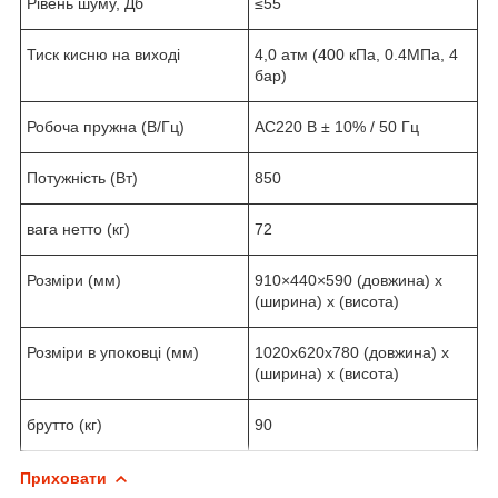
Рівень шуму, Дб
≤55
Тиск кисню на виході
4,0 атм (400 кПа, 0.4МПа, 4
бар)
Робоча пружна (В/Гц)
АС220 В ± 10% / 50 Гц
Потужність (Вт)
850
вага нетто (кг)
72
Розміри (мм)
910×440×590 (довжина) х
(ширина) х (висота)
Розміри в упоковці (мм)
1020х620х780 (довжина) х
(ширина) х (висота)
брутто (кг)
90
Приховати