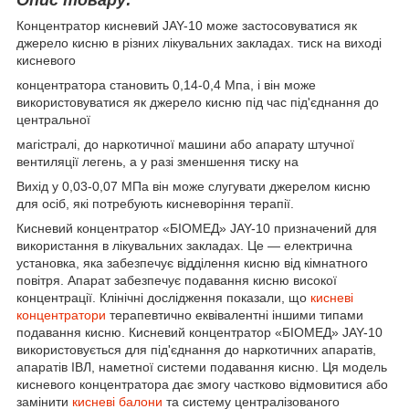
Концентратор кисневий JAY-10 може застосовуватися як
джерело кисню в різних лікувальних закладах. тиск на виході
кисневого
концентратора становить 0,14-0,4 Мпа, і він може
використовуватися як джерело кисню під час під'єднання до
центральної
магістралі, до наркотичної машини або апарату штучної
вентиляції легень, а у разі зменшення тиску на
Вихід у 0,03-0,07 МПа він може слугувати джерелом кисню
для осіб, які потребують кисневоріння терапії.
Кисневий концентратор «БІОМЕД» JAY-10 призначений для
використання в лікувальних закладах. Це — електрична
установка, яка забезпечує відділення кисню від кімнатного
повітря. Апарат забезпечує подавання кисню високої
концентрації. Клінічні дослідження показали, що
кисневі
концентратори
терапевтично еквівалентні іншими типами
подавання кисню. Кисневий концентратор «БІОМЕД» JAY-10
використовується для під'єднання до наркотичних апаратів,
апаратів ІВЛ, наметної системи подавання кисню. Ця модель
кисневого концентратора дає змогу частково відмовитися або
замінити
кисневі балони
та систему централізованого