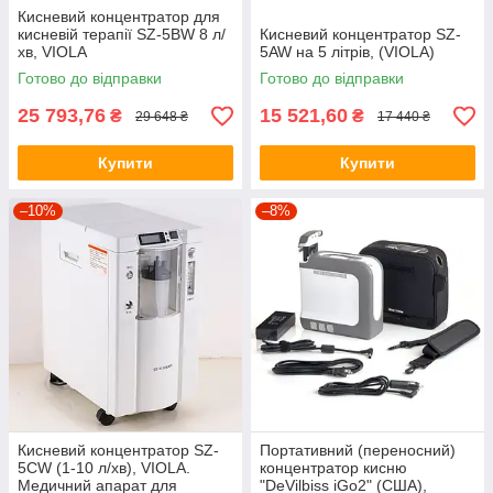
Кисневий концентратор для
кисневій терапії SZ-5BW 8 л/
Кисневий концентратор SZ-
хв, VIOLA
5AW на 5 літрів, (VIOLA)
Готово до відправки
Готово до відправки
25 793,76
15 521,60
₴
₴
29 648 ₴
17 440 ₴
Купити
Купити
–10%
–8%
Кисневий концентратор SZ-
Портативний (переносний)
5CW (1-10 л/хв), VIOLA.
концентратор кисню
Медичний апарат для
"DeVilbiss iGo2" (США),