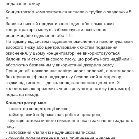
подавання окису.
Концентратор комплектується кисневою трубкою завдовжки 5
м.
Завдяки високій продуктивності один або кілька таких
концентраторів можуть забезпечувати освітлення
реанімаційне відділення або ПІТ.
На відміну від систем подавання окислення з накопичувачами
високого тиску або централізованих систем подавання
окиснення, у цьому концентраторі не використовуються
балони та місткості високого тиску, що робить його надійним і
абсолютно безпечним у використанні джерела окису.
Принцип дії: навколишнє повітря через пиловий, а потім через
бактерицидні фільтр надходить у безоливний компресор,
звідки під тиском — до колонок, заповнених цеолітом. З
колонок кисню проходить через регулятор потоку (ротаметр) і
подає на виході.
Концентратор має:
- індикатор концентрації кисню;
- таймер, який зображає час роботи пристрою;
- функція автоматичного вимкнення після закінчення заданого
часу;
- запобіжний клапан із надлишковим тиском;
- функція попередження в разі припинення живлення;