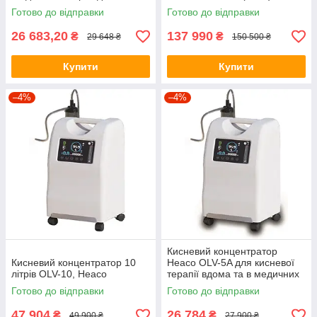
кисневої терапії
(03379)
Готово до відправки
Готово до відправки
26 683,20
137 990
₴
₴
29 648 ₴
150 500 ₴
Купити
Купити
–4%
–4%
Кисневий концентратор
Кисневий концентратор 10
Heaco OLV-5A для кисневої
літрів OLV-10, Heaco
терапії вдома та в медичних
закладах
Готово до відправки
Готово до відправки
47 904
26 784
₴
₴
49 900 ₴
27 900 ₴