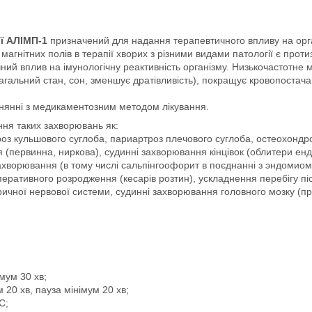
ії АЛІМП-1
призначений для надання терапевтичного впливу на ор
магнітних полів в терапії хворих з різними видами патології є про
ий вплив на імунологічну реактивність організму. Низькочастотне
загальний стан, сон, зменшує дратівливість), покращує кровопостача
внянні з медикаментозним методом лікування.
ння таких захворювань як:
оз кульшового суглоба, париартроз плечового суглоба, остеохондро
 (первинна, ниркова), судинні захворювання кінцівок (облитери енда
захворювання (в тому числі сальпінгоофорит в поєднанні з эндомио
перативного розродження (кесарів розтин), ускладнення перебігу пі
ичної нервової системи, судинні захворювання головного мозку (п
мум 30 хв;
20 хв, пауза мінімум 20 хв;
С;