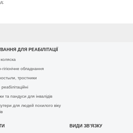
д;
ВАННЯ ДЛЯ РЕАБІЛІТАЦІЇ
 коляска
-гігієнічне обладнання
костыли, тростники
реабілітаційні
и та пандуси для інвалідів
кутери для людей похилого віку
ів