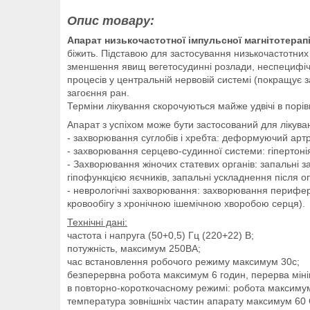
Опис товару:
Апарат низькочастотної імпульсної магнітотерап
біжить. Підставою для застосування низькочастотних 
зменшення явищ вегетосудинні розлади, неспецифічн
процесів у центральній нервовій системі (покращує 
загоєння ран.
Терміни лікування скорочуються майже удвічі в порі
Апарат з успіхом може бути застосований для лікува
- захворювання суглобів і хребта: деформуючий артр
- захворювання серцево-судинної системи: гіпертонія
- Захворювання жіночих статевих органів: запальні 
гіпофункцією яєчників, запальні ускладнення після о
- неврологічні захворювання: захворювання перифер
кровообігу з хронічною ішемічною хворобою серця).
Технічні дані:
частота і напруга (50+0,5) Гц (220+22) В;
потужність, максимум 250ВА;
час встановлення робочого режиму максимум 30с;
безперервна робота максимум 6 годин, перерва міні
в повторно-короткочасному режимі: робота максимум 
температура зовнішніх частин апарату максимум 60 