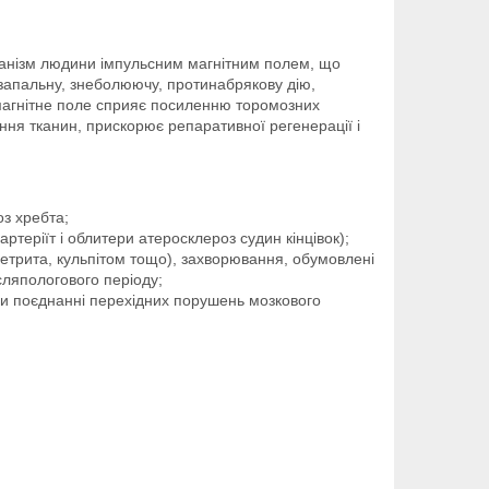
ганізм людини імпульсним магнітним полем, що
тизапальну, знеболюючу, протинабрякову дію,
 магнітне поле сприяє посиленню торомозних
ння тканин, прискорює репаративної регенерації і
з хребта;
ртеріїт і облитери атеросклероз судин кінцівок);
метрита, кульпітом тощо), захворювання, обумовлені
сляпологового періоду;
ри поєднанні перехідних порушень мозкового