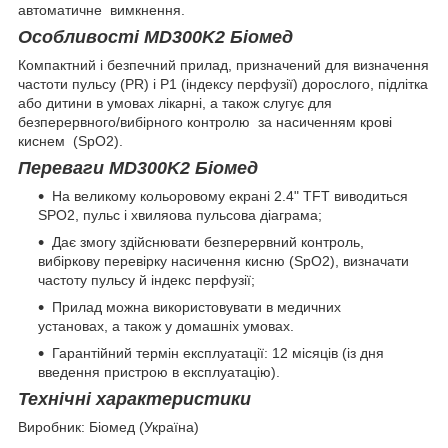
автоматичне вимкнення.
Особливості MD300K2 Біомед
Компактний і безпечний прилад, призначений для визначення
частоти пульсу (PR) і P1 (індексу перфузії) дорослого, підлітка
або дитини в умовах лікарні, а також слугує для
безперервного/вибірного контролю за насиченням крові
киснем (SpO2).
Переваги MD300K2 Біомед
На великому кольоровому екрані 2.4" TFT виводиться
SPO2, пульс і хвиляова пульсова діаграма;
Дає змогу здійснювати безперервний контроль,
вибіркову перевірку насичення кисню (SpO2), визначати
частоту пульсу й індекс перфузії;
Прилад можна використовувати в медичних
установах, а також у домашніх умовах.
Гарантійний термін експлуатації: 12 місяців (із дня
введення пристрою в експлуатацію).
Технічні характеристики
Виробник: Біомед (Україна)