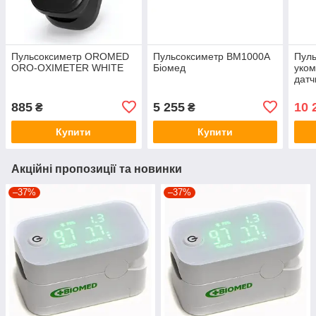
Пульсоксиметр OROMED
Пульсоксиметр BM1000А
Пул
ORO-OXIMETER WHITE
Біомед
уко
датч
педі
885
5 255
10 
₴
₴
Купити
Купити
Акційні пропозиції та новинки
–37%
–37%