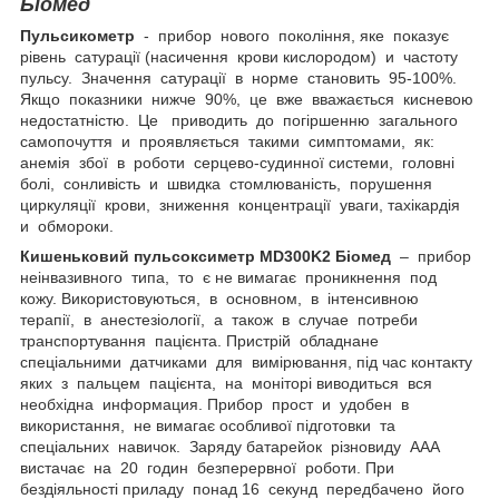
Біомед
Пульсикометр
- прибор нового покоління, яке показує
рівень сатурації (насичення крови кислородом) и частоту
пульсу. Значення сатурації в норме становить 95-100%.
Якщо показники нижче 90%, це вже вважається кисневою
недостатністю. Це приводить до погіршенню загального
самопочуття и проявляється такими симптомами, як:
анемія збої в роботи серцево-судинної системи, головні
болі, сонливість и швидка стомлюваність, порушення
циркуляції крови, зниження концентрації уваги, тахікардія
и обмороки.
Кишеньковий пульсоксиметр MD300K2 Біомед
– прибор
неінвазивного типа, то є не вимагає проникнення под
кожу. Використовуються, в основном, в інтенсивною
терапії, в анестезіології, а також в случае потреби
транспортування пацієнта. Пристрій обладнане
спеціальними датчиками для вимірювання, під час контакту
яких з пальцем пацієнта, на моніторі виводиться вся
необхідна информация. Прибор прост и удобен в
використання, не вимагає особливої підготовки та
спеціальних навичок. Заряду батарейок різновиду ААА
вистачає на 20 годин безперервної роботи. При
бездіяльності приладу понад 16 секунд передбачено його