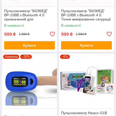
Пульсоксиметр "БІОМЕД"
Пульсоксиметр "БІОМЕД"
ВР-10ВВ з Bluetooth 4.0
ВР-10ВВ з Bluetooth 4.0.
призначений для
Точне вимірювання сатурації
неінвазивного вимірювання
кисню в крові і частоти пульсу
В наявності
В наявності
999
999
₴
₴
1 584 ₴
1 584 ₴
Купити
Купити
Новинка
–30%
–6%
Пульсоксиметр Heaco G1B