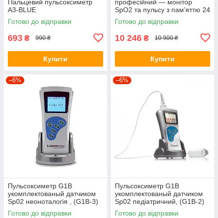
Пальцевий пульсоксиметр
професійний — монітор
A3-BLUE
SpO2 та пульсу з пам’яттю 24
години для дорослих і дітей
Готово до відправки
Готово до відправки
693
10 246
₴
₴
990 ₴
10 900 ₴
Купити
Купити
–6%
–6%
Пульсоксиметр G1B
Пульсоксиметр G1B
укомплектованый датчиком
укомплектованый датчиком
Sp02 неоноталогія , (G1B-3)
Sp02 педіатричний, (G1B-2)
Готово до відправки
Готово до відправки