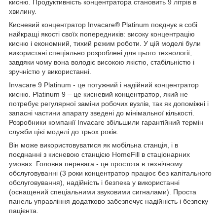
кисню. Продуктивність концентратора становить 9 літрів в
хвилину.
Кисневий концентратор Invacare® Platinum поєднує в собі
найкращі якості своїх попередників: високу концентрацію
кисню і економний, тихий режим роботи. У цій моделі були
використані спеціально розроблені для цього технології,
завдяки чому вона володіє високою якістю, стабільністю і
зручністю у використанні.
Invacare 9 Platinum - це потужний і надійний концентратор
кисню. Platinum 9 – це кисневий концентратор, який не
потребує регулярної заміни робочих вузлів, так як допоміжні і
запасні частини апарату зведені до мінімальної кількості.
Розробники компанії Invacare збільшили гарантійний термін
служби цієї моделі до трьох років.
Він може використовуватися як мобільна станція, і в
поєднанні з кисневою станцією HomeFill в стаціонарних
умовах. Головна перевага - це простота в технічному
обслуговуванні (3 роки концентратор працює без капітального
обслуговування), надійність і безпека у використанні
(оснащений спеціальними звуковими сигналами). Проста
панель управління додатково забезпечує надійність і безпеку
пацієнта.