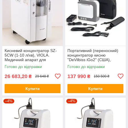
Кисневий концентратор SZ-
Портативний (переносний)
5CW (1-10 л/хв), VIOLA.
концентратор кисню
Медичний апарат для
"DeVilbiss iGo2" (США),
кисневої терапії
(03379)
Готово до відправки
Готово до відправки
26 683,20
137 990
₴
₴
29 648 ₴
150 500 ₴
Купити
Купити
–4%
–4%