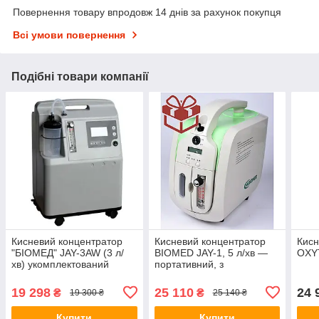
Повернення товару впродовж 14 днів за рахунок покупця
Всі умови повернення
Подібні товари компанії
Кисневий концентратор
Кисневий концентратор
Кисн
"БІОМЕД" JAY-3AW (3 л/
BIOMED JAY-1, 5 л/хв —
OXYT
хв) укомплектований
портативний, з
зволожувачем повітря.
акумулятором та
живленням від авто
19 298
25 110
24 
₴
₴
19 300 ₴
25 140 ₴
Купити
Купити