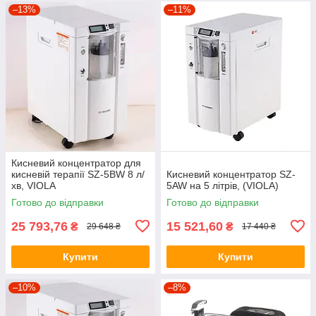
–13%
–11%
Кисневий концентратор для
кисневій терапії SZ-5BW 8 л/
Кисневий концентратор SZ-
хв, VIOLA
5AW на 5 літрів, (VIOLA)
Готово до відправки
Готово до відправки
25 793,76
15 521,60
₴
₴
29 648 ₴
17 440 ₴
Купити
Купити
–10%
–8%