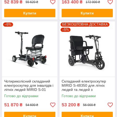
52 839
163 400
₴
₴
55 620 ₴
172 000 ₴
Купити
Купити
–5%
БЕЗКОШТОВНА ДОСТАВКА
–5%
Чотириколісний складаний
Складаний електроскутер
електроскутер для інвалідів і
MIRID S-48350 для літніх
літніх людей MIRID S-01
людей та людей з
інвалідністю, літієвий
Готово до відправки
Готово до відправки
акумулятор 30 км
51 870
53 200
₴
₴
54 600 ₴
56 000 ₴
Купити
Купити