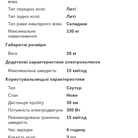
візка
Тип передніх коліс
Литі
Тип задніх коліс
Литі
Тип рами інвалідного візка
Складана
Максимальне
130 кг
навантаження
Габаритні розміри
Вага
28 кг
Додаткові характеристики электроколясок
Максимальна швидкість
15 км/год
Користувальницькі характеристики
Тип
Скутер
Стан
Нове
Дистанція пробігу
30 км
Потужність електродвигуна
350 Вт
Рекомендована гранична
15 км/год
швидкість
Час зарядки
6 годину
Кількість коліс
3 шт.