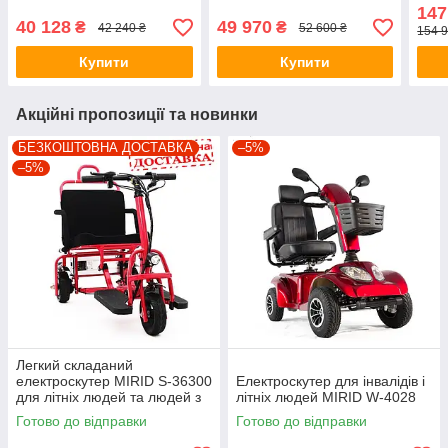
джойстиком
пне
147
MOD
40 128
49 970
₴
₴
42 240 ₴
52 600 ₴
154 9
Купити
Купити
Акційні пропозиції та новинки
БЕЗКОШТОВНА ДОСТАВКА
–5%
–5%
Легкий складаний
електроскутер MIRID S-36300
Електроскутер для інвалідів і
для літніх людей та людей з
літніх людей MIRID W-4028
інвалідністю, до 30 км
Готово до відправки
Готово до відправки