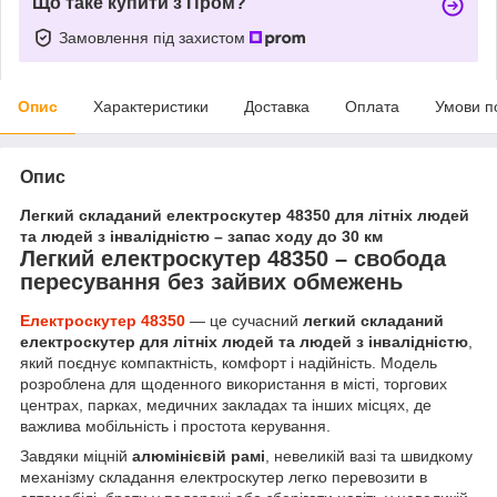
Що таке купити з Пром?
Замовлення під захистом
Опис
Характеристики
Доставка
Оплата
Умови п
Опис
Легкий складаний електроскутер 48350 для літніх людей
та людей з інвалідністю – запас ходу до 30 км
Легкий електроскутер 48350 – свобода
пересування без зайвих обмежень
Електроскутер 48350
— це сучасний
легкий складаний
електроскутер для літніх людей та людей з інвалідністю
,
який поєднує компактність, комфорт і надійність. Модель
розроблена для щоденного використання в місті, торгових
центрах, парках, медичних закладах та інших місцях, де
важлива мобільність і простота керування.
Завдяки міцній
алюмінієвій рамі
, невеликій вазі та швидкому
механізму складання електроскутер легко перевозити в