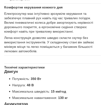
Комфортне керування кожного дня
Електроскутер має інтуїтивно зрозуміле керування та
забезпечує плавний рух навіть під час тривалих поїздок.
Великі пневматичні колеса добре амортизують нерівності
дорожнього покриття, а ергономічне сидіння створює
комфорт навіть при тривалому використанні.
Легка конструкція дозволяє швидко скласти скутер без
використання інструментів. У складеному стані він займає
мінімум місця та легко поміщається у багажник більшості
легкових автомобілів.
Технічні характеристики
Двигун
Потужність:
350 Вт
Напруга:
48 В
Максимальна швидкість:
15 км/год
Максимальне навантаження:
130 кг
Акумулятор