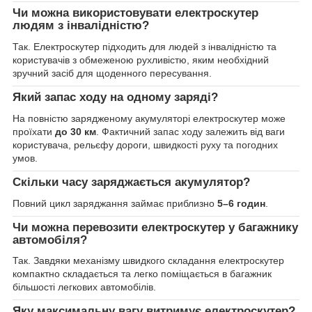
Чи можна використовувати електроскутер
людям з інвалідністю?
Так. Електроскутер підходить для людей з інвалідністю та
користувачів з обмеженою рухливістю, яким необхідний
зручний засіб для щоденного пересування.
Який запас ходу на одному заряді?
На повністю зарядженому акумуляторі електроскутер може
проїхати
до 30 км
. Фактичний запас ходу залежить від ваги
користувача, рельєфу дороги, швидкості руху та погодних
умов.
Скільки часу заряджається акумулятор?
Повний цикл заряджання займає приблизно
5–6 годин
.
Чи можна перевозити електроскутер у багажнику
автомобіля?
Так. Завдяки механізму швидкого складання електроскутер
компактно складається та легко поміщається в багажник
більшості легкових автомобілів.
Яку максимальну вагу витримує електроскутер?