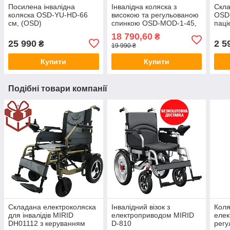
Посилена інвалідна
Інвалідна коляска з
Скла
коляска OSD-YU-HD-66
високою та регульованою
OSD-
см, (OSD)
спинкою OSD-MOD-1-45,
паці
(ОСД3771558)
18 790,60
₴
25 990
2 5
₴
19 990 ₴
Купити
Купити
Подібні товари компанії
Складана електроколяска
Інвалідний візок з
Коля
для інвалідів MIRID
електроприводом MIRID
елек
DH01112 з керуванням
D-810
регу