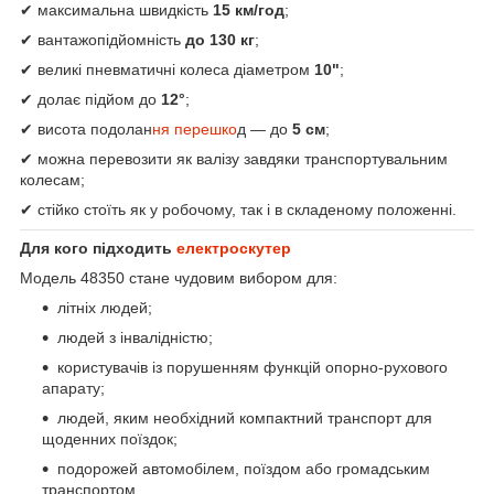
✔ максимальна швидкість
15 км/год
;
✔ вантажопідйомність
до 130 кг
;
✔ великі пневматичні колеса діаметром
10"
;
✔ долає підйом до
12°
;
✔ висота подолан
ня перешко
д — до
5 см
;
✔ можна перевозити як валізу завдяки транспортувальним
колесам;
✔ стійко стоїть як у робочому, так і в складеному положенні.
Для кого підходить
електроскутер
Модель 48350 стане чудовим вибором для:
літніх людей;
людей з інвалідністю;
користувачів із порушенням функцій опорно-рухового
апарату;
людей, яким необхідний компактний транспорт для
щоденних поїздок;
подорожей автомобілем, поїздом або громадським
транспортом.