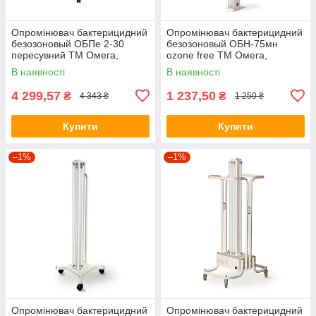
Опромінювач бактерицидний
Опромінювач бактерицидний
безозоновый ОБПе 2-30
безозоновый ОБН-75мн
пересувний ТМ Омега,
ozone free ТМ Омега,
(00001215)
(Omega)
В наявності
В наявності
4 299,57
1 237,50
₴
₴
4 343 ₴
1 250 ₴
Купити
Купити
–1%
–1%
Опромінювач бактерицидний
Опромінювач бактерицидний