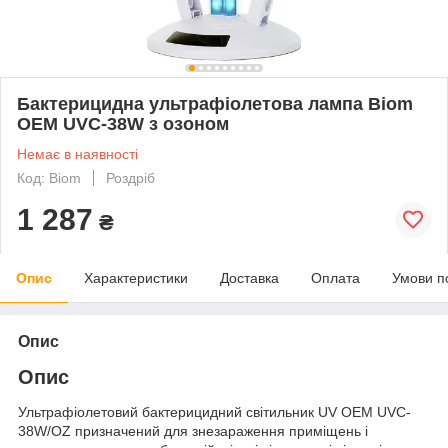
Бактерицидна ультрафіолетова лампа Biom
OEM UVC-38W з озоном
Немає в наявності
Код: Biom
Роздріб
1 287
₴
Опис
Характеристики
Доставка
Оплата
Умови п
Опис
Опис
Ультрафіолетовий бактерицидний світильник UV OEM UVC-
38W/OZ призначений для знезараження приміщень і