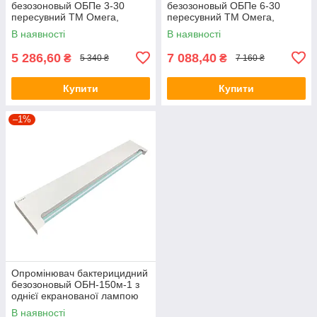
безозоновый ОБПе 3-30
безозоновый ОБПе 6-30
пересувний ТМ Омега,
пересувний ТМ Омега,
(00001216)
(Omega)
В наявності
В наявності
5 286,60
7 088,40
₴
₴
5 340 ₴
7 160 ₴
Купити
Купити
–1%
Опромінювач бактерицидний
безозоновый ОБН-150м-1 з
однієї екранованої лампою
ТМ ОМЕГА, (Omega)
В наявності