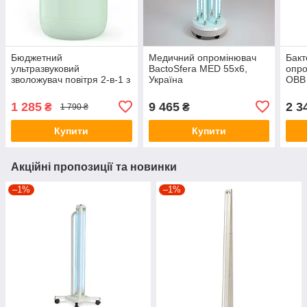
Бюджетний
Медичний опромінювач
Бак
ультразвуковий
BactoSfera MED 55x6,
опро
зволожувач повітря 2-в-1 з
Україна
OBB
ультрафіолетовою
бактерицидною уф
1 285
9 465
2 3
₴
₴
1 790 ₴
лампою Alto-101 білий
Купити
Купити
Акційні пропозиції та новинки
–1%
–1%