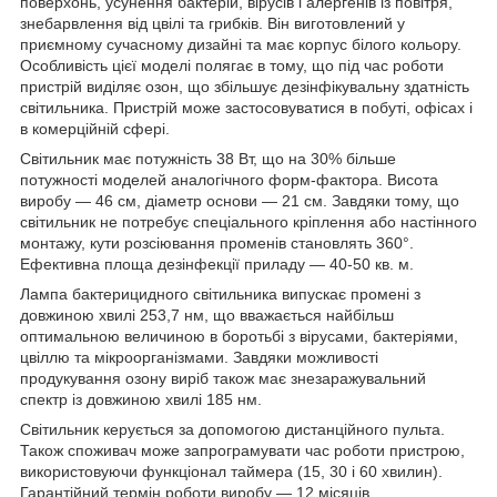
поверхонь, усунення бактерій, вірусів і алергенів із повітря,
знебарвлення від цвілі та грибків. Він виготовлений у
приємному сучасному дизайні та має корпус білого кольору.
Особливість цієї моделі полягає в тому, що під час роботи
пристрій виділяє озон, що збільшує дезінфікувальну здатність
світильника. Пристрій може застосовуватися в побуті, офісах і
в комерційній сфері.
Світильник має потужність 38 Вт, що на 30% більше
потужності моделей аналогічного форм-фактора. Висота
виробу — 46 см, діаметр основи — 21 см. Завдяки тому, що
світильник не потребує спеціального кріплення або настінного
монтажу, кути розсіювання променів становлять 360°.
Ефективна площа дезінфекції приладу — 40-50 кв. м.
Лампа бактерицидного світильника випускає промені з
довжиною хвилі 253,7 нм, що вважається найбільш
оптимальною величиною в боротьбі з вірусами, бактеріями,
цвіллю та мікроорганізмами. Завдяки можливості
продукування озону виріб також має знезаражувальний
спектр із довжиною хвилі 185 нм.
Світильник керується за допомогою дистанційного пульта.
Також споживач може запрограмувати час роботи пристрою,
використовуючи функціонал таймера (15, 30 і 60 хвилин).
Гарантійний термін роботи виробу — 12 місяців,