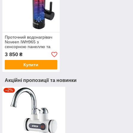
Проточний водонагрівач
Noveen IWH965 з
сенсорною панеллю та
LED-дисплеєм
3 850
₴
Купити
Акційні пропозиції та новинки
–2%