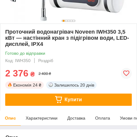
Проточний водонагрівач Noveen IWH350 3,5
кВт — настінний кран з підігрівом води, LED-
дисплей, IPX4
Готово до відправки
Код: IWH350
Роздріб
2 376
₴
2 400 ₴
Економія
24 ₴
Залишилось
20 днів
Купити
Опис
Характеристики
Доставка
Оплата
Умови п