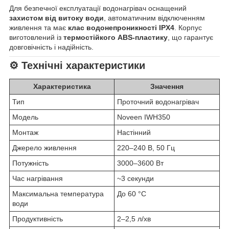
Для безпечної експлуатації водонагрівач оснащений
захистом від витоку води
, автоматичним відключенням
живлення та має
клас водонепроникності IPX4
. Корпус
виготовлений із
термостійкого ABS-пластику
, що гарантує
довговічність і надійність.
⚙️ Технічні характеристики
Характеристика
Значення
Тип
Проточний водонагрівач
Модель
Noveen IWH350
Монтаж
Настінний
Джерело живлення
220–240 В, 50 Гц
Потужність
3000–3600 Вт
Час нагрівання
~3 секунди
Максимальна температура
До 60 °C
води
Продуктивність
2–2,5 л/хв