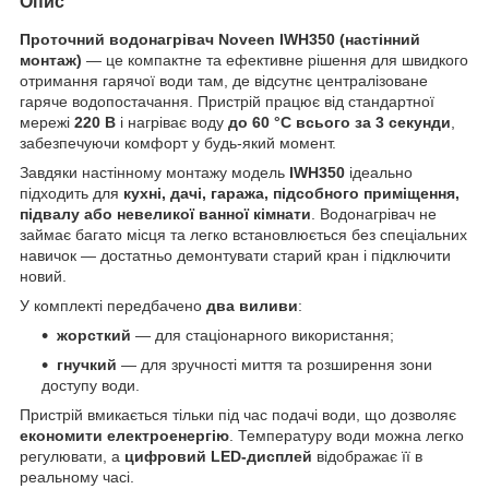
Опис
Проточний водонагрівач Noveen IWH350 (настінний
монтаж)
— це компактне та ефективне рішення для швидкого
отримання гарячої води там, де відсутнє централізоване
гаряче водопостачання. Пристрій працює від стандартної
мережі
220 В
і нагріває воду
до 60 °C всього за 3 секунди
,
забезпечуючи комфорт у будь-який момент.
Завдяки настінному монтажу модель
IWH350
ідеально
підходить для
кухні, дачі, гаража, підсобного приміщення,
підвалу або невеликої ванної кімнати
. Водонагрівач не
займає багато місця та легко встановлюється без спеціальних
навичок — достатньо демонтувати старий кран і підключити
новий.
У комплекті передбачено
два виливи
:
жорсткий
— для стаціонарного використання;
гнучкий
— для зручності миття та розширення зони
доступу води.
Пристрій вмикається тільки під час подачі води, що дозволяє
економити електроенергію
. Температуру води можна легко
регулювати, а
цифровий LED-дисплей
відображає її в
реальному часі.