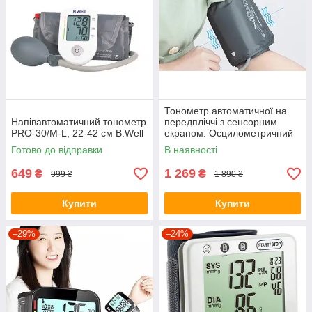
Тонометр автоматичної на
Напівавтоматичний тонометр
передпліччі з сенсорним
PRO-30/M-L, 22-42 см B.Well
екраном. Осцилометричний
тонометр (U81Q)
Готово до відправки
В наявності
649
1 269
₴
₴
999 ₴
1 890 ₴
Купити
Купити
–29%
–24%