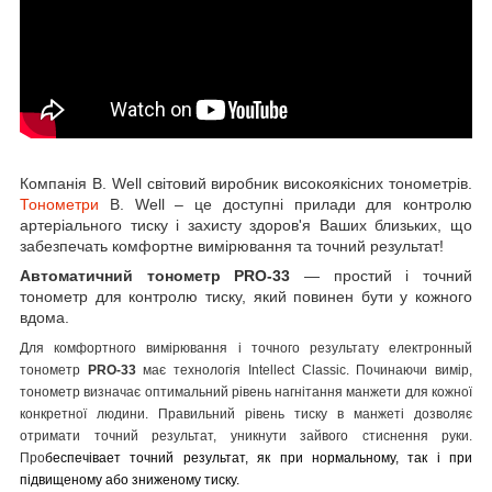
Компанія B. Well світовий виробник високоякісних тонометрів.
Тонометри
B. Well – це доступні прилади для контролю
артеріального тиску і захисту здоров'я Ваших близьких, що
забезпечать комфортне вимірювання та точний результат!
Автоматичний тонометр PRO-33
— простий і точний
тонометр для контролю тиску, який повинен бути у кожного
вдома.
Для комфортного вимірювання і точного результату е
лектронный
тонометр
PRO-33
має т
ехнологія Intellect Classic. Починаючи вимір,
тонометр визначає оптимальний рівень нагнітання манжети для кожної
конкретної людини. Правильний рівень тиску в манжеті дозволяє
отримати точний результат, уникнути зайвого стиснення руки.
Про
беспечівает точний результат, як при нормальному, так і при
підвищеному або зниженому тиску.