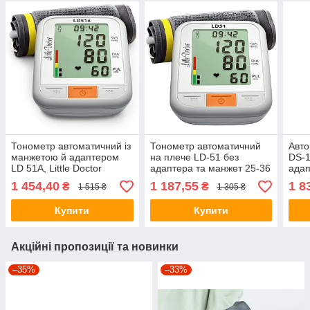
Тонометр автоматичний із
Тонометр автоматичний
Авто
манжетою й адаптером
на плече LD-51 без
DS-1
LD 51A, Little Doctor
адаптера та манжет 25-36
ада
см, (Little Doctor)
22-4
1 454,40
1 187,55
1 8
₴
₴
1 515 ₴
1 305 ₴
Купити
Купити
Акційні пропозиції та новинки
–35%
–33%