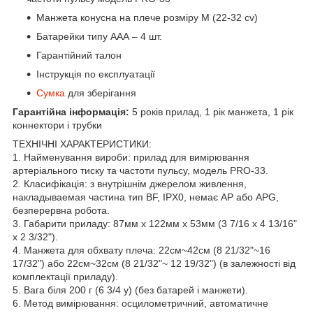
Манжета конусна на плече розміру М (22-32 cv)
Батарейки типу ААА – 4 шт.
Гарантійний талон
Інструкція по експлуатації
Сумка
для зберігання
Гарантійна інформація:
5 років прилад, 1 рік манжета, 1 рік
коннектори і трубки
ТЕХНІЧНІ ХАРАКТЕРИСТИКИ:
1. Найменування вироби: прилад для вимірювання
артеріального тиску та частоти пульсу, модель PRO-33.
2. Класифікація: з внутрішнім джерелом живлення,
накладываемая частина тип BF, IPX0, немає AP або APG,
безперервна робота.
3. Габарити приладу: 87мм x 122мм x 53мм (3 7/16 x 4 13/16"
x 2 3/32").
4. Манжета для обхвату плеча: 22см~42см (8 21/32"~16
17/32") або 22см~32см (8 21/32"~ 12 19/32") (в залежності від
комплектації приладу).
5. Вага біля 200 г (6 3/4 у) (без батарей і манжети).
6. Метод вимірювання: осцилометричний, автоматичне