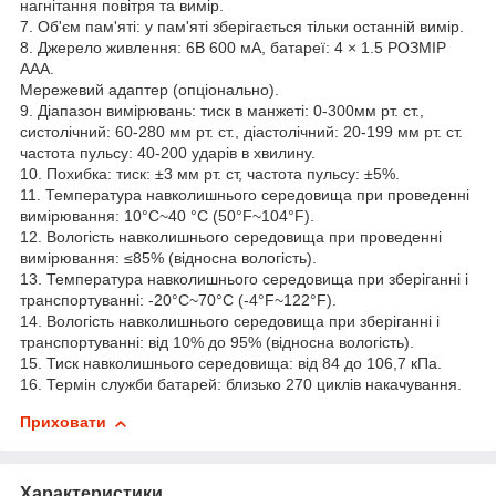
нагнітання повітря та вимір.
7. Об'єм пам'яті: у пам'яті зберігається тільки останній вимір.
8. Джерело живлення: 6В 600 мА, батареї: 4 × 1.5 РОЗМІР
AAA.
Мережевий адаптер (опціонально).
9. Діапазон вимірювань: тиск в манжеті: 0-300мм рт. ст.,
систолічний: 60-280 мм рт. ст., діастолічний: 20-199 мм рт. ст.
частота пульсу: 40-200 ударів в хвилину.
10. Похибка: тиск: ±3 мм рт. ст, частота пульсу: ±5%.
11. Температура навколишнього середовища при проведенні
вимірювання: 10°C~40 °C (50°F~104°F).
12. Вологість навколишнього середовища при проведенні
вимірювання: ≤85% (відносна вологість).
13. Температура навколишнього середовища при зберіганні і
транспортуванні: -20°C~70°C (-4°F~122°F).
14. Вологість навколишнього середовища при зберіганні і
транспортуванні: від 10% до 95% (відносна вологість).
15. Тиск навколишнього середовища: від 84 до 106,7 кПа.
16. Термін служби батарей: близько 270 циклів накачування.
Приховати
Характеристики