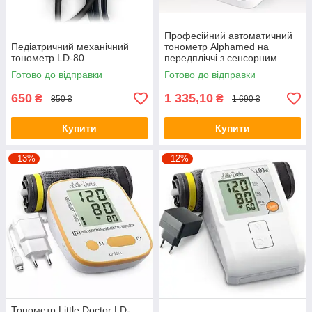
Професійний автоматичний
Педіатричний механічний
тонометр Alphamed на
тонометр LD-80
передпліччі з сенсорним
екраном. Точний
Готово до відправки
Готово до відправки
оцилометрічний
650
1 335,10
₴
₴
850 ₴
1 690 ₴
Купити
Купити
–13%
–12%
Тонометр Little Doctor LD-