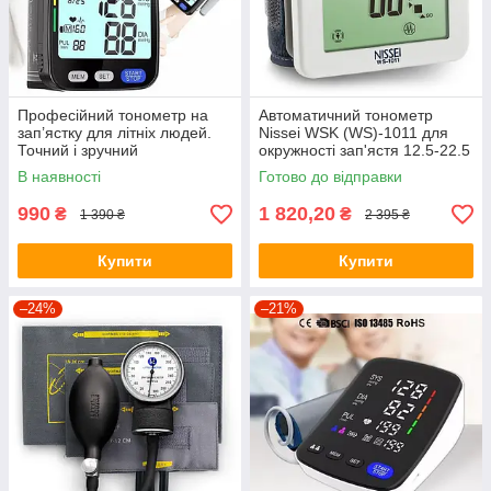
Професійний тонометр на
Автоматичний тонометр
зап’ястку для літніх людей.
Nissei WSK (WS)-1011 для
Точний і зручний
окружності зап'ястя 12.5-22.5
вісциллометрічний
см
В наявності
Готово до відправки
990
1 820,20
₴
₴
1 390 ₴
2 395 ₴
Купити
Купити
–24%
–21%