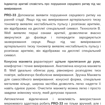
Індикатор аритмії сповістить про порушення серцевого ритму під час
вимірювання.
PRO-33
Допомагає виявити порушення серцевого ритму на
ранній стадії. Якщо під час вимірювання артеріального тиску
тонометр виявляє нестабільність пульсу і розпізнає аритмію,
він відображає на дисплеї спеціальний символ. Технологія B.
Well виявляє перші ознаки аритмії, дозволяючи вчасно
звернутися до фахівця і попередити зароджуються
захворювання серця. Якщо під час вимірювання
артеріального тиску тонометр виявляє нестабільність пульсу і
розпізнає аритмію, він відображає на дисплеї спеціальний
символ.
Конусна манжета р
арантирует
щільне прилягання до руки,
комфортне і точне вимірювання. Анатомічна конусна манжета
B. Well ідеально облягає руку, рівномірно розподіляє тиск
повітря, забезпечує безболісне вимірювання. Зручна Манжета
для самостійного вимірювання: конусної форма, спеціальне
металеве кільце, широка застібка дозволять легко надягти її
навіть однією рукою. Очистити манжету можна легко і просто
завдяки знімному чохлу, який допускає прання.
Автоматичне відключення і можливість використання
мережевого адаптера робить
PRO-33
не тільки зручний, але і