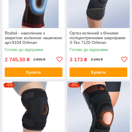
Rodisil - наколінник з
Ортез колінний з бічними
закритою колінною чашечкою
поліцентричними шарнірами
арт.9104 Orliman
3-Tex 7120 Orliman
Готово до відправки
Готово до відправки
2 745,50
3 173
₴
₴
2 890 ₴
3 340 ₴
Купити
Купити
–5%
–5%