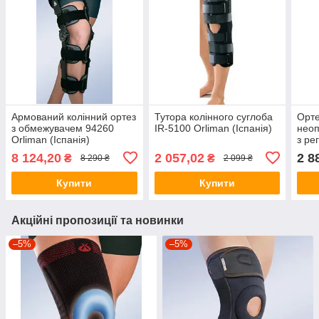
Армований колінний ортез
Тутора колінного суглоба
Орте
з обмежувачем 94260
IR-5100 Orliman (Іспанія)
неоп
Orliman (Іспанія)
з ре
згин
8 124,20
2 057,02
2 8
₴
₴
8 290 ₴
2 099 ₴
Купити
Купити
Акційні пропозиції та новинки
–5%
–5%