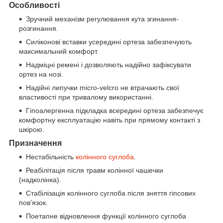
Особливості
Зручний механізм регулювання кута згинання-
розгинання.
Силіконові вставки усередині ортеза забезпечують
максимальний комфорт.
Надміцні ремені і дозволяють надійно зафіксувати
ортез на нозі.
Надійні липучки micro-velcro не втрачають свої
властивості при тривалому використанні.
Гіпоалергенна підкладка всередині ортеза забезпечує
комфортну експлуатацію навіть при прямому контакті з
шкірою.
Призначення
Нестабільність
колінного суглоба
.
Реабілітація після травм колінної чашечки
(надколінка).
Стабілізація колінного суглоба після зняття гіпсових
пов'язок.
Поетапне відновлення функції колінного суглоба