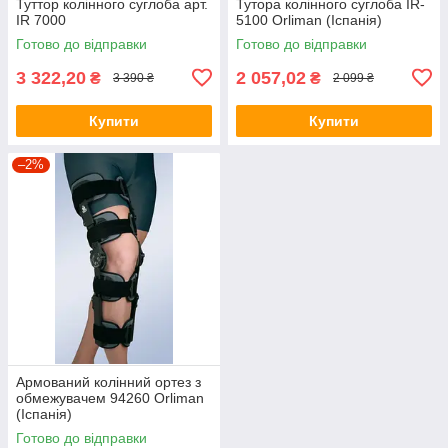
Туттор колінного суглоба арт.
Тутора колінного суглоба IR-
IR 7000
5100 Orliman (Іспанія)
Готово до відправки
Готово до відправки
3 322,20
2 057,02
₴
₴
3 390 ₴
2 099 ₴
Купити
Купити
–2%
Армований колінний ортез з
обмежувачем 94260 Orliman
(Іспанія)
Готово до відправки