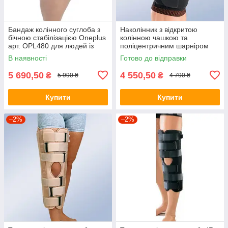
Бандаж колінного суглоба з
Наколінник з відкритою
бічною стабілізацією Oneplus
колінною чашкою та
арт. OPL480 для людей із
поліцентричним шарніром
підвищеною вагою
Rodisil 9107 Orliman, Іспанія
В наявності
Готово до відправки
5 690,50
4 550,50
₴
₴
5 990 ₴
4 790 ₴
Купити
Купити
–2%
–2%