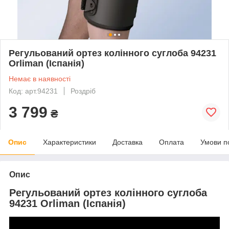
Регульований ортез колінного суглоба 94231
Orliman (Іспанія)
Немає в наявності
Код: арт.94231
Роздріб
3 799
₴
Опис
Характеристики
Доставка
Оплата
Умови п
Опис
Регульований ортез колінного суглоба
94231 Orliman (Іспанія)