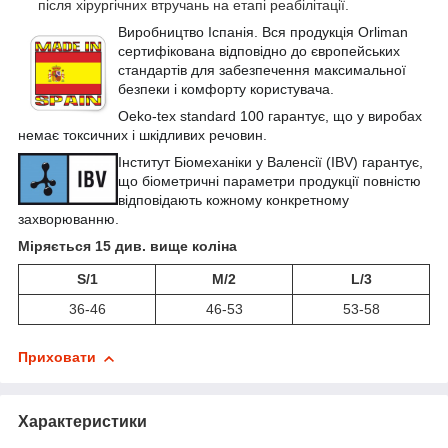
після хірургічних втручань на етапі реабілітації.
Виробництво Іспанія. Вся продукція Orliman
сертифікована відповідно до європейських
стандартів для забезпечення максимальної
безпеки і комфорту користувача.
Oeko-tex standard 100 гарантує, що у виробах
немає токсичних і шкідливих речовин.
Інститут Біомеханіки у Валенсії (IBV) гарантує,
що біометричні параметри продукції повністю
відповідають кожному конкретному
захворюванню.
Міряється 15 див. вище коліна
S/1
M/2
L/3
36-46
46-53
53-58
Приховати
Характеристики